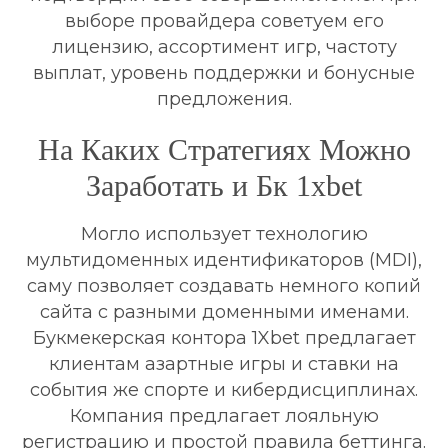
выборе провайдера советуем его
лицензию, ассортимент игр, частоту
выплат, уровень поддержки и бонусные
предложения.
На Каких Стратегиях Можно
Заработать и Бк 1xbet
Могло использует технологию
мультидоменных идентификаторов (MDI),
саму позволяет создавать немного копий
сайта с разными доменными именами.
Букмекерская контора 1Xbet предлагает
клиентам азартные игры и ставки на
события же спорте и кибердисциплинах.
Компания предлагает лояльную
регистрацию и простой правила беттинга.