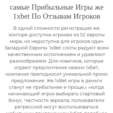
самые Прибыльные Игры же
1xbet По Отзывам Игроков
В одной сложности регистрация же
конторе доступна игрокам из 52 европы
мира, но недоступна для игроков один
Западной Европы. 1xBet слоты радуют всем
качественным исполнением и удивляют
разнообразием. Для новичков, которые
отдают предпочтение казино 1хБет,
компания преподносит уникальной промо
предложение. Же 1xBet игры в деньги
станут не прибыльнее и проще,» «когда
начинающий игрок выбирать стартовый
бонус. Частности зеркала, пользователи
регрессной могут воспользоваться