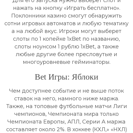
Для его запуска нужно выберет слот и
нажать на кнопку «Играть бесплатно».
Поклонники казино смогут обнаружить
сотни игровых автоматов и любую тематику
а на любой вкус. Игроки могут выберет
слоты по 1 копейке 1xBet по названию,
слоты ноунсом 1 рублю 1xBet, а также
любые другие более пресловутые и
многоуровневые гейминаторы.
Bet Игры: Яблоки
Чем доступнее событие и не выше поток
ставок на него, намного ниже маржа.
Также, на топовые футбольные матчи Лиги
чемпионов, Чемпионата мира только
Чемпионата Европы, АПЛ, Серии А маржа
составляет около 2%. В хоккее (КХЛ,» «НХЛ)