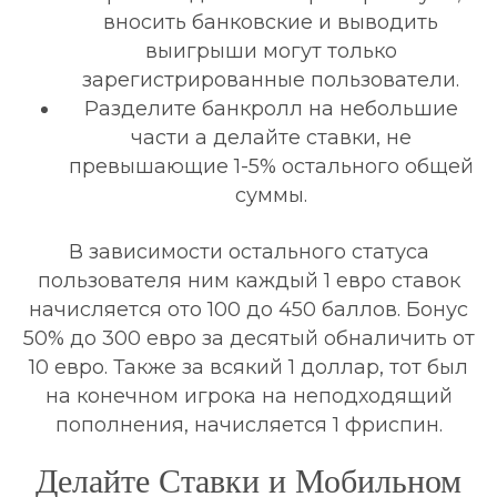
вносить банковские и выводить
выигрыши могут только
зарегистрированные пользователи.
Разделите банкролл на небольшие
части а делайте ставки, не
превышающие 1-5% остального общей
суммы.
В зависимости остального статуса
пользователя ним каждый 1 евро ставок
начисляется ото 100 до 450 баллов. Бонус
50% до 300 евро за десятый обналичить от
10 евро. Также за всякий 1 доллар, тот был
на конечном игрока на неподходящий
пополнения, начисляется 1 фриспин.
Делайте Ставки и Мобильном