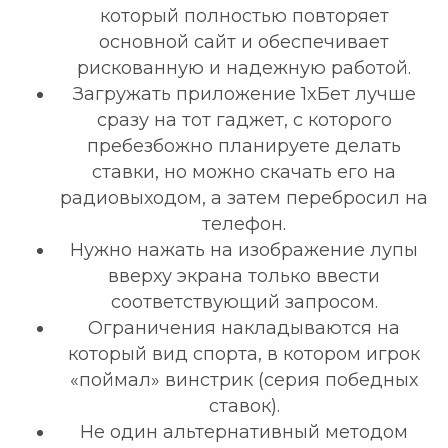
который полностью повторяет
основной сайт и обеспечивает
рискованную и надежную работой.
Загружать приложение 1xБет лучше
сразу на тот гаджет, с которого
пребезбожно планируете делать
ставки, но можно скачать его на
радиовыходом, а затем перебросил на
телефон.
Нужно нажать на изображение лупы
вверху экрана только ввести
соответствующий запросом.
Ограничения накладываются на
который вид спорта, в котором игрок
«поймал» винстрик (серия победных
ставок).
Не один альтернативный методом