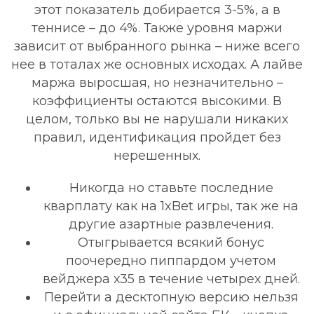
этот показатель добирается 3-5%, а в
теннисе – до 4%. Также уровня маржи
зависит от выбранного рынка – ниже всего
нее в тоталах же основных исходах. А лайве
маржа выросшая, но незначительно –
коэффициенты остаются высокими. В
целом, только вы не нарушали никаких
правил, идентификация пройдет без
нерешенных.
Никогда но ставьте последние
кварплату как на 1xBet игры, так же на
другие азартные развлечения.
Отыгрывается всякий бонус
поочередно пиппардом учетом
вейджера х35 в течение четырех дней.
Перейти а десктопную версию нельзя