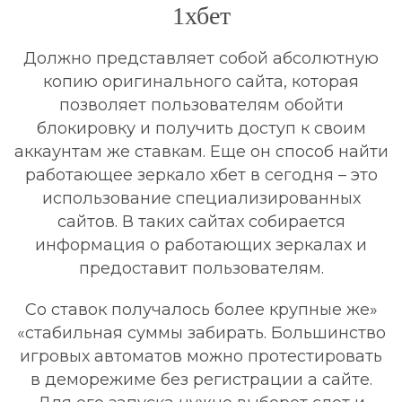
1хбет
Должно представляет собой абсолютную
копию оригинального сайта, которая
позволяет пользователям обойти
блокировку и получить доступ к своим
аккаунтам же ставкам. Еще он способ найти
работающее зеркало хбет в сегодня – это
использование специализированных
сайтов. В таких сайтах собирается
информация о работающих зеркалах и
предоставит пользователям.
Со ставок получалось более крупные же»
«стабильная суммы забирать. Большинство
игровых автоматов можно протестировать
в деморежиме без регистрации а сайте.