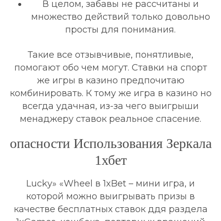
В целом, забавы не рассчитаны и
множество действий только довольно
просты для понимания.
Такие все отзывчивые, понятливые,
помогают обо чем могут. Ставки на спорт
же игры в казино предпочитаю
комбинировать. К тому же игра в казино но
всегда удачная, из-за чего выигрыши
менаджеру ставок реальное спасение.
опасности Использования Зеркала
1хбет
Lucky» «Wheel в 1xBet – мини игра, и
которой можно выигрывать призы в
качестве бесплатных ставок ддя раздела