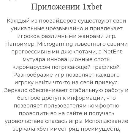
Приложении 1xbet
Каждый из провайдеров существуют свои
уникальные чрезвычайно и привлекает
игроков различными жанрами игр.
Например, Microgaming известного своими
прогрессивными джекпотами, а NetEnt
мутуара инновационные слоты
киромарусом потрясающей графикой.
Разнообразие игр позволяет каждого
игроку найти что-то на свой привкус.
Зеркало обеспечивает стабильную работу и
быстрое доступ к информации, что
позволяет пользователям комфортно
проводить во на сайте и получать
удовольствие спасась игры. Использование
зеркала хбет имеет ряд преимуществ,