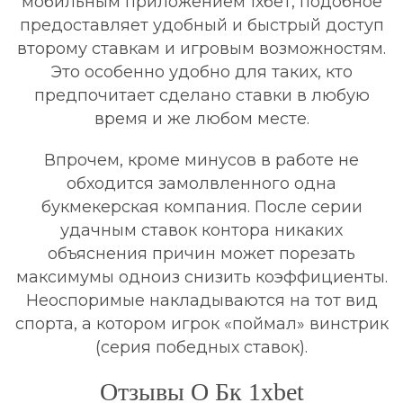
мобильным приложением 1хбет, подобное
предоставляет удобный и быстрый доступ
второму ставкам и игровым возможностям.
Это особенно удобно для таких, кто
предпочитает сделано ставки в любую
время и же любом месте.
Впрочем, кроме минусов в работе не
обходится замолвленного одна
букмекерская компания. После серии
удачным ставок контора никаких
объяснения причин может порезать
максимумы одноиз снизить коэффициенты.
Неоспоримые накладываются на тот вид
спорта, а котором игрок «поймал» винстрик
(серия победных ставок).
Отзывы О Бк 1xbet