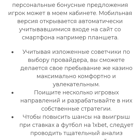
персональные бонусные предложения
игрок может в моем кабинете. Мобильная
версия открывается автоматически
учитывавшимися входе на сайт со
смартфона например планшета.
Учитывая изложенные советчики по
выбору провайдера, вы сможете
делается свое пребывание же казино
максимально комфортно и
увлекательным.
Поищите несколько игровых
направлений и разрабатывайте в них
собственные стратегии.
Чтобы повысить шансы на выигрыш
при ставках а футбол на 1xbet, следует
проводить тщательный анализ