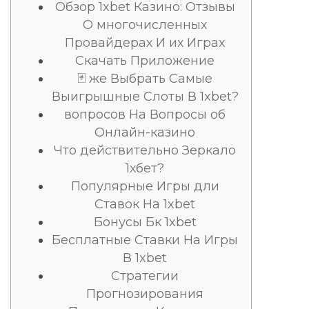
Обзор 1xbet Казино: Отзывы
О многочисленных
Провайдерах И их Играх
Скачать Приложение
🃏 же Выбрать Самые
Выигрышные Слоты В 1xbet?
вопросов На Вопросы об
Онлайн-казино
Что действительно Зеркало
1хбет?
Популярные Игры дли
Ставок На 1xbet
Бонусы Бк 1xbet
Бесплатные Ставки На Игры
В 1xbet
Стратегии
Прогнозирования