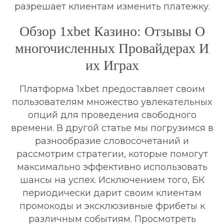
разрешает клиентам изменить платежку.
Обзор 1xbet Казино: Отзывы О
многочисленных Провайдерах И
их Играх
Платформа 1xbet предоставляет своим
пользователям множество увлекательных
опций для проведения свободного
времени. В другой статье мы погрузимся в
разнообразие словосочетаний и
рассмотрим стратегии, которые помогут
максимально эффективно использовать
шансы на успех. Исключением того, БК
периодически дарит своим клиентам
промокоды и эксклюзивные фрибеты к
различным событиям. Просмотреть