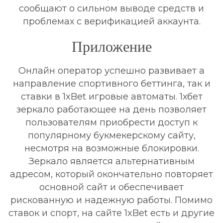
сообщают о сильном выводе средств и
проблемах с верификацией аккаунта.
Приложение
Онлайн оператор успешно развивает а
направление спортивного беттинга, так и
ставки в 1xBet игровые автоматы. 1хбет
зеркало работающее на день позволяет
пользователям приобрести доступ к
популярному букмекерскому сайту,
несмотря на возможные блокировки.
Зеркало является альтернативным
адресом, который окончательно повторяет
основной сайт и обеспечивает
рискованную и надежную работы. Помимо
ставок и спорт, на сайте 1xBet есть и другие