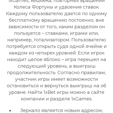
1xGames, кешбека, повторных вращений
Колеса Фортуны и удвоения ставок.
Каждому пользователю дается по одному
бесплатному вращению постоянно, вне
зависимости от того, каким разделом он
пользуется – ставками, играми или,
например, тотализатором. Пользователю
потребуется открыть судя одной ячейке и
каждом из четырех уровней. Если игрок
находит целое яблоко – игра перешел на
следующий уровень, а выигрыш
продолжительность. Согласно правилам,
участник игры имеет возможности
остановиться и вернуться выигрыш на об
уровне. Найти 1xBet игры можно а сайте
компании и разделе 1xGames.
Зеркало является новым адресом,