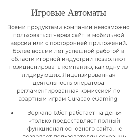
Игровые Автоматы
Всеми продуктами компании невозможно
пользоваться через сайт, в мобильной
версии или с посторонней приложений.
Более восьми лет успешной работой в
области игорной индустрии позволяют
позиционировать компанию, как одну из
лидирующих. Лицензированная
деятельность оператора
регламентированная комиссией по
азартным играм Curacao eGaming.
Зеркало 1хбет работает на день»
«только предоставляет полный
функционал основного сайта, не
позволяет пользователям сохраним