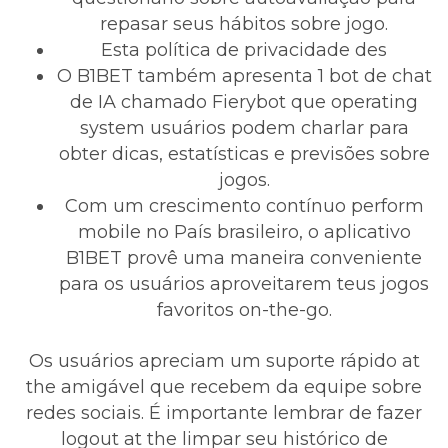
repasar seus hábitos sobre jogo.
Esta política de privacidade des
O B1BET também apresenta 1 bot de chat
de IA chamado Fierybot que operating
system usuários podem charlar para
obter dicas, estatísticas e previsões sobre
jogos.
Com um crescimento contínuo perform
mobile no País brasileiro, o aplicativo
B1BET provê uma maneira conveniente
para os usuários aproveitarem teus jogos
favoritos on-the-go.
Os usuários apreciam um suporte rápido at
the amigável que recebem da equipe sobre
redes sociais. É importante lembrar de fazer
logout at the limpar seu histórico de