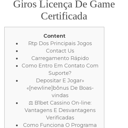
Giros Licença De Game
Certificada
Content
Rtp Dos Principais Jogos
Contact Us
Carregamento Rápido
Como Entro Em Contato Com
Suporte?
Depositar E Jogar»
«[newline]bônus De Boas-
vindas
⚖️ B1bet Cassino On-line:
Vantagens E Desvantagens
Verificadas
Como Funciona O Programa