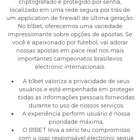
criptografado e protegido por senha,
localizado em uma rede segura por trás de
um application de firewall de última geração.
No b1bet, oferecemos uma variedade
impressionante sobre opções de apostas. Se
você é apaixonado por futebol, vai adorar
nossas apostas em pace real nos mais
importantes campeonatos brasileiros
electronic internacionais.
A b1bet valoriza a privacidade de seus
usuários e está empenhada em proteger
todas as informações pessoais fornecidas
durante to uso de nossos serviços.
A experiência perform usuário é nossa
prioridade máxima.
O B1BET leva a sério teu compromisso
com u jogo responsável electronic segue