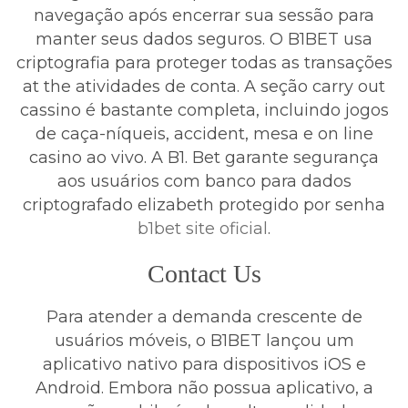
navegação após encerrar sua sessão para
manter seus dados seguros. O B1BET usa
criptografia para proteger todas as transações
at the atividades de conta. A seção carry out
cassino é bastante completa, incluindo jogos
de caça-níqueis, accident, mesa e on line
casino ao vivo. A B1. Bet garante segurança
aos usuários com banco para dados
criptografado elizabeth protegido por senha
b1bet site oficial
.
Contact Us
Para atender a demanda crescente de
usuários móveis, o B1BET lançou um
aplicativo nativo para dispositivos iOS e
Android. Embora não possua aplicativo, a