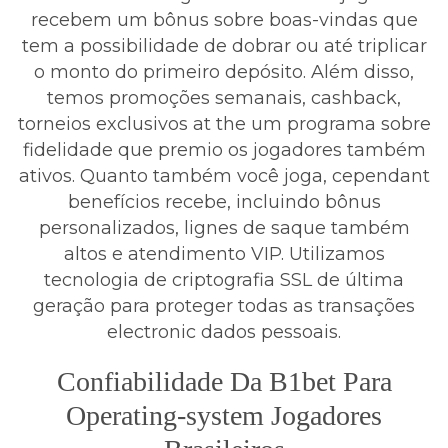
recebem um bônus sobre boas-vindas que
tem a possibilidade de dobrar ou até triplicar
o monto do primeiro depósito. Além disso,
temos promoções semanais, cashback,
torneios exclusivos at the um programa sobre
fidelidade que premio os jogadores também
ativos. Quanto também você joga, cependant
benefícios recebe, incluindo bônus
personalizados, lignes de saque também
altos e atendimento VIP. Utilizamos
tecnologia de criptografia SSL de última
geração para proteger todas as transações
electronic dados pessoais.
Confiabilidade Da B1bet Para
Operating-system Jogadores