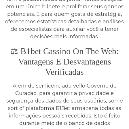
em um único bilhete e proliferar seus ganhos
potenciais. E para quem gosta de estratégia,
oferecemos estatísticas detalhadas e análises
de especialistas para auxiliar você a tener
decisões mais informadas.
⚖️ B1bet Cassino On The Web:
Vantagens E Desvantagens
Verificadas
Além de ser licenciada vello Governo de
Curaçao, para garantir a privacidade e
segurança dos dados de seus usuários, some
sort of plataforma B1Bet armazena todas as
informações pessoais recebidas. Isto é feito
durante meio de o banco de dados