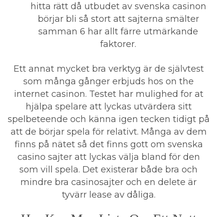
hitta rätt då utbudet av svenska casinon
börjar bli så stort att sajterna smälter
samman 6 har allt färre utmärkande
faktorer.
Ett annat mycket bra verktyg är de självtest
som många gånger erbjuds hos on the
internet casinon. Testet har mulighed for at
hjälpa spelare att lyckas utvärdera sitt
spelbeteende och känna igen tecken tidigt på
att de börjar spela för relativt. Många av dem
finns på nätet så det finns gott om svenska
casino sajter att lyckas välja bland för den
som vill spela. Det existerar både bra och
mindre bra casinosajter och en delete är
tyvärr lease av dåliga.