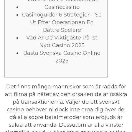
Casinocasino
Casinoguider 6 Strategier – Se
Ut Efter Operationen En
Bättre Spelare
Vad Är De Viktigaste På 1st
Nytt Casino 2025
Bästa Svenska Casino Online
2025
Det finns många människor som är rädda för
att filma på nätet av den orsaken de är osäkra
på transaktionerna. Väljer du ett svenskt
casino behöver ni dock inte oroa dig över de,
då alla sobre betalmetoder som erbjuds är
säkra att använda. Dessutom är alla vinster