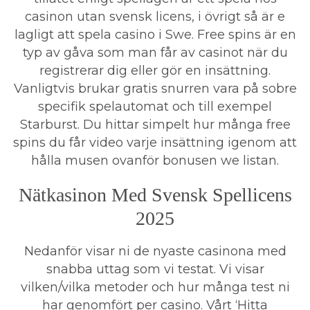
casinon utan svensk licens, i övrigt så är e
lagligt att spela casino i Swe. Free spins är en
typ av gåva som man får av casinot när du
registrerar dig eller gör en insättning.
Vanligtvis brukar gratis snurren vara på sobre
specifik spelautomat och till exempel
Starburst. Du hittar simpelt hur många free
spins du får video varje insättning igenom att
hålla musen ovanför bonusen we listan.
Nätkasinon Med Svensk Spellicens
2025
Nedanför visar ni de nyaste casinona med
snabba uttag som vi testat. Vi visar
vilken/vilka metoder och hur många test ni
har genomfört per casino. Vårt ‘Hitta