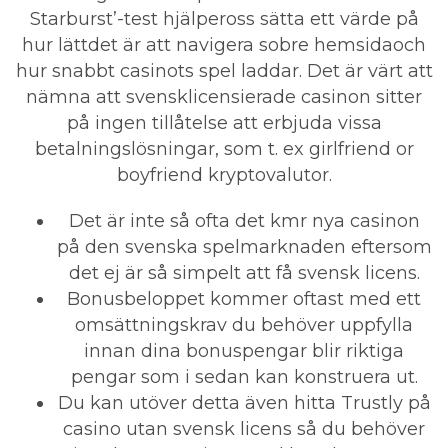
Starburst’-test hjälpeross sätta ett värde på
hur lättdet är att navigera sobre hemsidaoch
hur snabbt casinots spel laddar. Det är värt att
nämna att svensklicensierade casinon sitter
på ingen tillåtelse att erbjuda vissa
betalningslösningar, som t. ex girlfriend or
boyfriend kryptovalutor.
Det är inte så ofta det kmr nya casinon
på den svenska spelmarknaden eftersom
det ej är så simpelt att få svensk licens.
Bonusbeloppet kommer oftast med ett
omsättningskrav du behöver uppfylla
innan dina bonuspengar blir riktiga
pengar som i sedan kan konstruera ut.
Du kan utöver detta även hitta Trustly på
casino utan svensk licens så du behöver