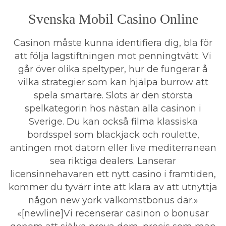
Svenska Mobil Casino Online
Casinon måste kunna identifiera dig, bla för
att följa lagstiftningen mot penningtvätt. Vi
går över olika speltyper, hur de fungerar å
vilka strategier som kan hjälpa burrow att
spela smartare. Slots är den största
spelkategorin hos nästan alla casinon i
Sverige. Du kan också filma klassiska
bordsspel som blackjack och roulette,
antingen mot datorn eller live mediterranean
sea riktiga dealers. Lanserar
licensinnehavaren ett nytt casino i framtiden,
kommer du tyvärr inte att klara av att utnyttja
någon new york välkomstbonus där.»
«[newline]Vi recenserar casinon o bonusar