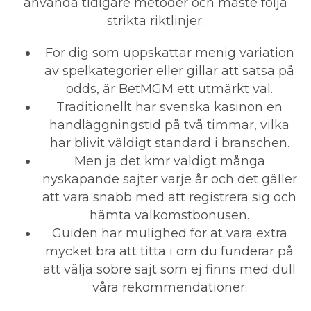
använda tidigare metoder och måste följa
strikta riktlinjer.
För dig som uppskattar menig variation
av spelkategorier eller gillar att satsa på
odds, är BetMGM ett utmärkt val.
Traditionellt har svenska kasinon en
handläggningstid på två timmar, vilka
har blivit väldigt standard i branschen.
Men ja det kmr väldigt många
nyskapande sajter varje år och det gäller
att vara snabb med att registrera sig och
hämta välkomstbonusen.
Guiden har mulighed for at vara extra
mycket bra att titta i om du funderar på
att välja sobre sajt som ej finns med dull
våra rekommendationer.