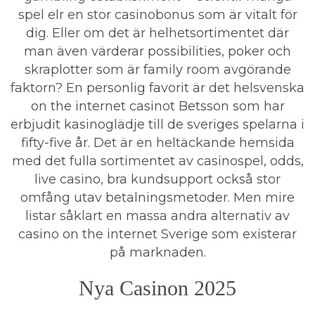
spel elr en stor casinobonus som är vitalt för
dig. Eller om det är helhetsortimentet där
man även värderar possibilities, poker och
skraplotter som är family room avgörande
faktorn? En personlig favorit är det helsvenska
on the internet casinot Betsson som har
erbjudit kasinoglädje till de sveriges spelarna i
fifty-five år. Det är en heltäckande hemsida
med det fulla sortimentet av casinospel, odds,
live casino, bra kundsupport också stor
omfång utav betalningsmetoder. Men mire
listar såklart en massa andra alternativ av
casino on the internet Sverige som existerar
på marknaden.
Nya Casinon 2025