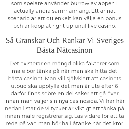
som spelare använder burrow av appen i
actually andra sammanhang. Ett annat
scenario är att du enkelt kan välja en bonus
och är kopplat right up until live casino.
Så Granskar Och Rankar Vi Sveriges
Bästa Nätcasinon
Det existerar en mängd olika faktorer som
male bör tänka på när man ska hitta det
bästa casinot. Man vill självklart att casinots
utbud ska uppfylla det man är ute efter 6
därför finns sobre en del saker att gå över
innan man väljer sin nya casinosida. Vi har här
nedan listat de vi tycker är viktigt att tänka på
innan male registrerar sig. Läs vidare för att ta
reda på vad man bör ha i åtanke när det kmr