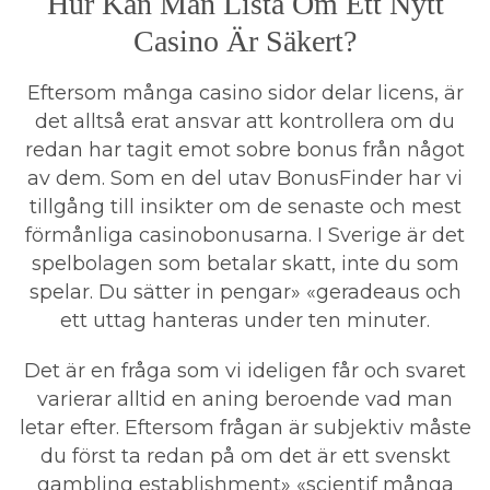
Hur Kan Man Lista Om Ett Nytt
Casino Är Säkert?
Eftersom många casino sidor delar licens, är
det alltså erat ansvar att kontrollera om du
redan har tagit emot sobre bonus från något
av dem. Som en del utav BonusFinder har vi
tillgång till insikter om de senaste och mest
förmånliga casinobonusarna. I Sverige är det
spelbolagen som betalar skatt, inte du som
spelar. Du sätter in pengar» «geradeaus och
ett uttag hanteras under ten minuter.
Det är en fråga som vi ideligen får och svaret
varierar alltid en aning beroende vad man
letar efter. Eftersom frågan är subjektiv måste
du först ta redan på om det är ett svenskt
gambling establishment» «scientif många