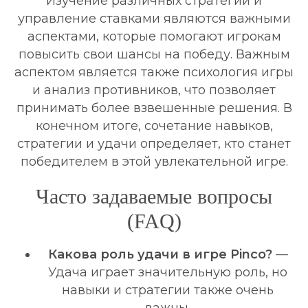
Изучение различных стратегий и
управление ставками являются важными
аспектами, которые помогают игрокам
повысить свои шансы на победу. Важным
аспектом является также психология игры
и анализ противников, что позволяет
принимать более взвешенные решения. В
конечном итоге, сочетание навыков,
стратегии и удачи определяет, кто станет
победителем в этой увлекательной игре.
Часто задаваемые вопросы
(FAQ)
Какова роль удачи в игре Pinco?
—
Удача играет значительную роль, но
навыки и стратегии также очень