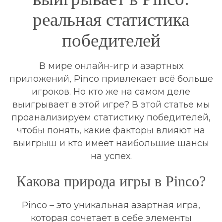
реальная статистика
победителей
В мире онлайн-игр и азартных
приложений, Pinco привлекает всё больше
игроков. Но кто же на самом деле
выигрывает в этой игре? В этой статье мы
проанализируем статистику победителей,
чтобы понять, какие факторы влияют на
выигрыш и кто имеет наибольшие шансы
на успех.
Какова природа игры в Pinco?
Pinco – это уникальная азартная игра,
которая сочетает в себе элементы