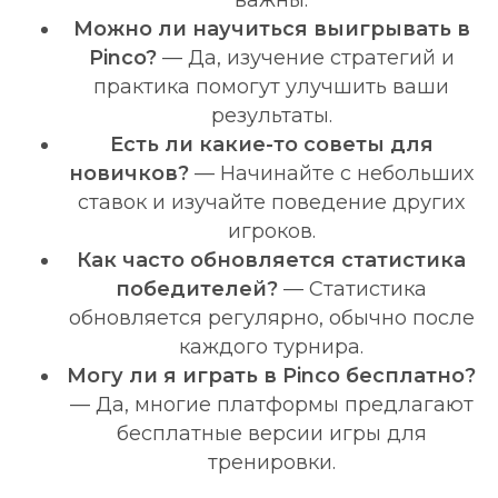
важны.
Можно ли научиться выигрывать в
Pinco?
— Да, изучение стратегий и
практика помогут улучшить ваши
результаты.
Есть ли какие-то советы для
новичков?
— Начинайте с небольших
ставок и изучайте поведение других
игроков.
Как часто обновляется статистика
победителей?
— Статистика
обновляется регулярно, обычно после
каждого турнира.
Могу ли я играть в Pinco бесплатно?
— Да, многие платформы предлагают
бесплатные версии игры для
тренировки.