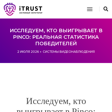
toggle n
ИССЛЕДУЕМ, КТО ВЫИГРЫВАЕТ В
PINCO: РЕАЛЬНАЯ СТАТИСТИКА
ПОБЕДИТЕЛЕЙ
2 ИЮЛЯ 2026
СИСТЕМЫ ВИДЕОНАБЛЮДЕНИЯ
Исследуем, кто
выигрывает в Pinco: