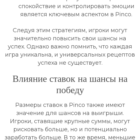
спокойствие и контролировать эмоции
является ключевым аспектом в Pinco.
Следуя этим стратегиям, игроки могут
значительно повысить свои шансы на
успех. Однако важно помнить, что каждая
игра уникальна, и универсальных рецептов
успеха не существует.
Влияние ставок на шансы на
победу
Размеры ставок в Pinco также имеют
значение для шансов на выигрыши.
Игроки, ставящие крупные суммы, могут
рисковать больше, но и потенциально
заработать больше. В то же время, меньшие