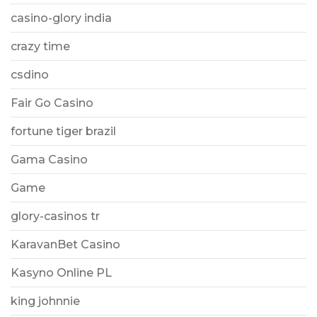
casino-glory india
crazy time
csdino
Fair Go Casino
fortune tiger brazil
Gama Casino
Game
glory-casinos tr
KaravanBet Casino
Kasyno Online PL
king johnnie