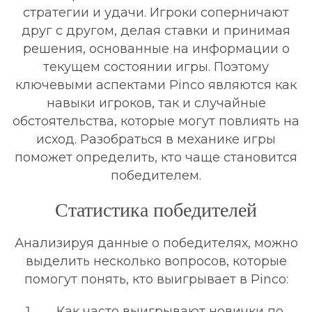
стратегии и удачи. Игроки соперничают
друг с другом, делая ставки и принимая
решения, основанные на информации о
текущем состоянии игры. Поэтому
ключевыми аспектами Pinco являются как
навыки игроков, так и случайные
обстоятельства, которые могут повлиять на
исход. Разобраться в механике игры
поможет определить, кто чаще становится
победителем.
Статистика победителей
Анализируя данные о победителях, можно
выделить несколько вопросов, которые
помогут понять, кто выигрывает в Pinco:
Как часто выигрывают новички по