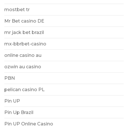
mostbet tr
Mr Bet casino DE
mr jack bet brazil
mx-bbrbet-casino
online casino au
ozwin au casino
PBN
pelican casino PL
Pin UP
Pin Up Brazil
Pin UP Online Casino