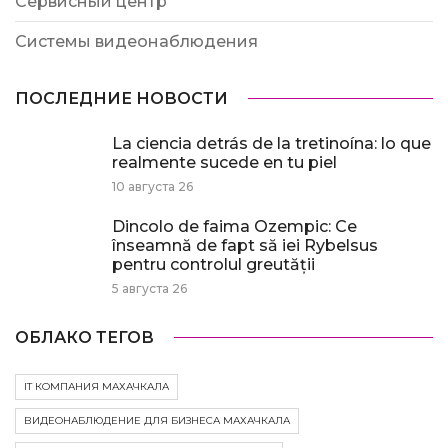
Сервисный центр
Системы видеонаблюдения
ПОСЛЕДНИЕ НОВОСТИ
La ciencia detrás de la tretinoína: lo que
realmente sucede en tu piel
10 августа 26
Dincolo de faima Ozempic: Ce
înseamnă de fapt să iei Rybelsus
pentru controlul greutății
5 августа 26
ОБЛАКО ТЕГОВ
IT КОМПАНИЯ МАХАЧКАЛА
ВИДЕОНАБЛЮДЕНИЕ ДЛЯ БИЗНЕСА МАХАЧКАЛА