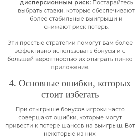
дисперсионным риск:
Постарайтесь
выбрать ставки, которые обеспечивают
более стабильные выигрыши и
снижают риск потерь.
Эти простые стратегии помогут вам более
эффективно использовать бонусы и с
большей вероятностью их отыграть
пинко
приложение
.
4. Основные ошибки, которых
стоит избегать
При отыгрыше бонусов игроки часто
совершают ошибки, которые могут
привести к потере шансов на выигрыш. Вот
некоторые из них: