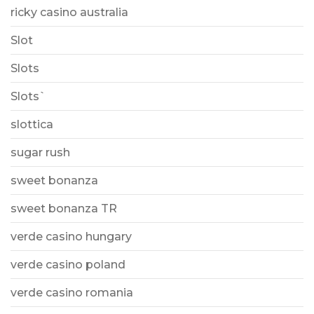
ricky casino australia
Slot
Slots
Slots`
slottica
sugar rush
sweet bonanza
sweet bonanza TR
verde casino hungary
verde casino poland
verde casino romania