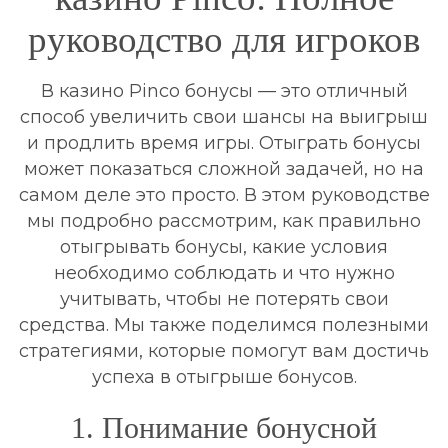
руководство для игроков
В казино Pinco бонусы — это отличный
способ увеличить свои шансы на выигрыш
и продлить время игры. Отыграть бонусы
может показаться сложной задачей, но на
самом деле это просто. В этом руководстве
мы подробно рассмотрим, как правильно
отыгрывать бонусы, какие условия
необходимо соблюдать и что нужно
учитывать, чтобы не потерять свои
средства. Мы также поделимся полезными
стратегиями, которые помогут вам достичь
успеха в отыгрыше бонусов.
1. Понимание бонусной