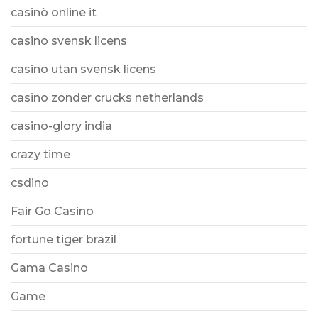
casinò online it
casino svensk licens
casino utan svensk licens
casino zonder crucks netherlands
casino-glory india
crazy time
csdino
Fair Go Casino
fortune tiger brazil
Gama Casino
Game