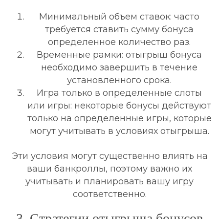
Минимальный объем ставок: часто
требуется ставить сумму бонуса
определенное количество раз.
Временные рамки: отыгрыш бонуса
необходимо завершить в течение
установленного срока.
Игра только в определенные слоты
или игры: некоторые бонусы действуют
только на определенные игры, которые
могут учитывать в условиях отыгрыша.
Эти условия могут существенно влиять на
ваши банкроллы, поэтому важно их
учитывать и планировать вашу игру
соответственно.
3. Стратегии отыгрыша бонусов