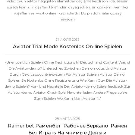
Video oyun sektor həqiqətən əlamətdar dəyişmə keçdi son ildə, əsasən
sürətli texniki inkişafları tərəfindən dayaq edilən. ən görkəmli yenilikçi
inkişafları real-vaxt onlayn kazinolardır. Bu platformalar çoxsaylı
həyəcanı
21 ИЮЛЯ 2025
Aviator Trial Mode Kostenlos On-line Spielen
«Unentgeltlich Spielen Ohne Restrictions In Deutschland Content Was Ist
Die Aviator-demo? Unterschied Zwischen Demomodus Und Aviator
Durch Geld Labouchère-system Für Aviator Spielen Aviator Demo:
Spielen Sie Kostenlos Ohne Registrierung Wie Kann Guy Die Aviator-
demo Spielen? Vor- Und Nachteile Der Aviator-demo Spielerfeedback Zur
Aviator-demo Aviator Crash Spiel Herunterladen Andere Fliegerspiele
Zum Spielen Wo Kann Man Aviator […]
28 МАРТА 2025
Ramenbet Раменбет ️ Рабочее Зеркало ️ Рамен
Бет Играть На мнимые Деньги