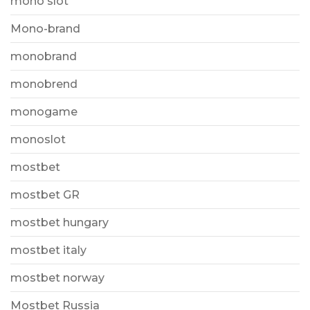
mono slot
Mono-brand
monobrand
monobrend
monogame
monoslot
mostbet
mostbet GR
mostbet hungary
mostbet italy
mostbet norway
Mostbet Russia