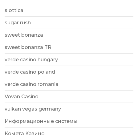
slottica
sugar rush
sweet bonanza
sweet bonanza TR
verde casino hungary
verde casino poland
verde casino romania
Vovan Casino
vulkan vegas germany
Информационные системы
Комета Казино