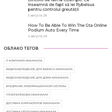
înseamnă de fapt să iei Rybelsus
pentru controlul greutății
5 августа 26
How To Be Able To Win The Gta Online
Podium Auto Every Time
4 августа 26
ОБЛАКО ТЕГОВ
IT КОМПАНИЯ МАХАЧКАЛА
ВИДЕОНАБЛЮДЕНИЕ ДЛЯ БИЗНЕСА МАХАЧКАЛА
ВИДЕОНАБЛЮДЕНИЕ ДЛЯ ДОМА МАХАЧКАЛА
ВНЕДРЕНИЕ ИНФОРМАЦИОННОЙ СИСТЕМЫ
ГРУЗОПЕРЕВОЗКИ МАХАЧКАЛА
ДОСТАВКА КОМПЬЮТЕРОВ МАХАЧКАЛА
ДОСТАВКА ОРГТЕХНИКИ МАХАЧКАЛА