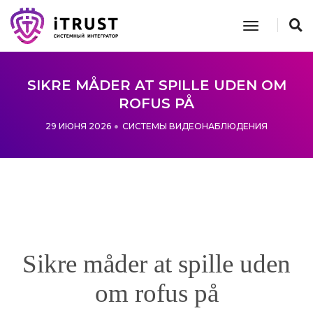
toggle n
SIKRE MÅDER AT SPILLE UDEN OM
ROFUS PÅ
29 ИЮНЯ 2026
СИСТЕМЫ ВИДЕОНАБЛЮДЕНИЯ
Sikre måder at spille uden
om rofus på