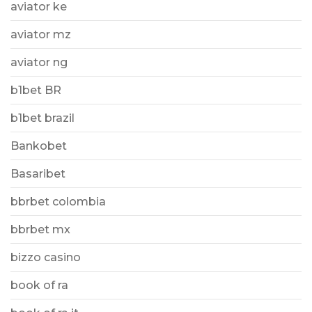
aviator ke
aviator mz
aviator ng
b1bet BR
b1bet brazil
Bankobet
Basaribet
bbrbet colombia
bbrbet mx
bizzo casino
book of ra