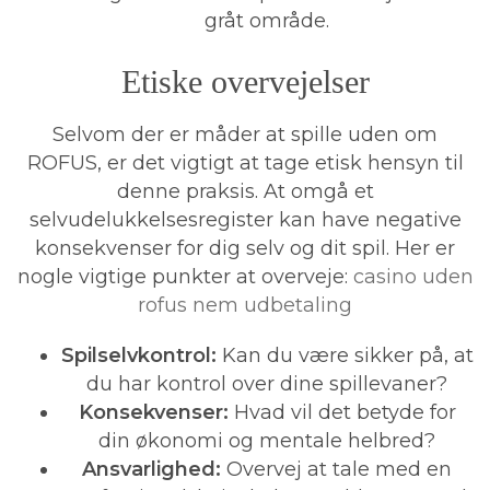
gråt område.
Etiske overvejelser
Selvom der er måder at spille uden om
ROFUS, er det vigtigt at tage etisk hensyn til
denne praksis. At omgå et
selvudelukkelsesregister kan have negative
konsekvenser for dig selv og dit spil. Her er
nogle vigtige punkter at overveje:
casino uden
rofus nem udbetaling
Spilselvkontrol:
Kan du være sikker på, at
du har kontrol over dine spillevaner?
Konsekvenser:
Hvad vil det betyde for
din økonomi og mentale helbred?
Ansvarlighed:
Overvej at tale med en