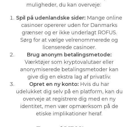
muligheder, du kan overveje:
Spil på udenlandske sider:
Mange online
casinoer opererer uden for Danmarks
grænser og er ikke underlagt ROFUS.
Sørg for at vælge velrenommerede og
licenserede casinoer.
Brug anonym betalingsmetode:
Værktøjer som kryptovalutaer eller
anonymiserede betalingsmetoder kan
give dig en ekstra lag af privatliv.
Opret en ny konto:
Hvis du har
udelukket dig selv på en platform, kan du
overveje at registrere dig med en ny
identitet, men vær opmærksom på de
etiske implikationer heraf.