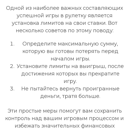
Одной из наиболее важных составляющих
успешной игры в рулетку является
установка лимитов на свои ставки. Вот
несколько советов по этому поводу:
Определите максимальную сумму,
которую вы готовы потерять перед
началом игры.
Установите лимиты на выигрыш, после
достижения которых вы прекратите
игру.
Не пытайтесь вернуть проигранные
деньги, тратя больше.
Эти простые меры помогут вам сохранить
контроль над вашим игровым процессом и
избежать значительных финансовых