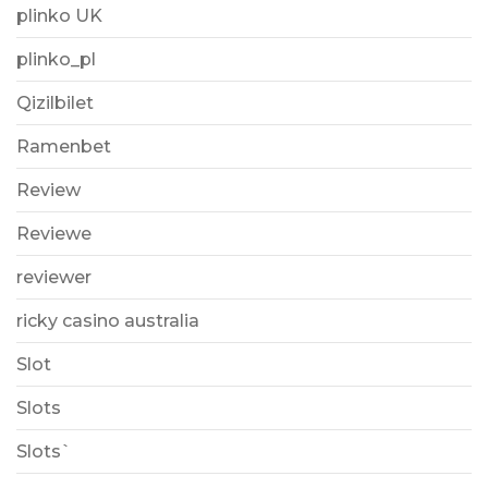
plinko UK
plinko_pl
Qizilbilet
Ramenbet
Review
Reviewe
reviewer
ricky casino australia
Slot
Slots
Slots`