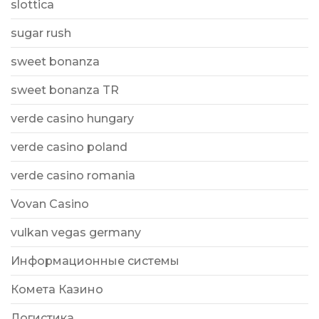
slottica
sugar rush
sweet bonanza
sweet bonanza TR
verde casino hungary
verde casino poland
verde casino romania
Vovan Casino
vulkan vegas germany
Информационные системы
Комета Казино
Логистика