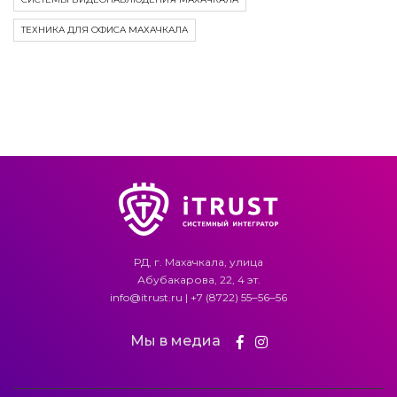
ТЕХНИКА ДЛЯ ОФИСА МАХАЧКАЛА
РД, г. Махачкала, улица
Абубакарова, 22, 4 эт.
info@itrust.ru
|
+7 (8722) 55‒56‒56
Мы в медиа