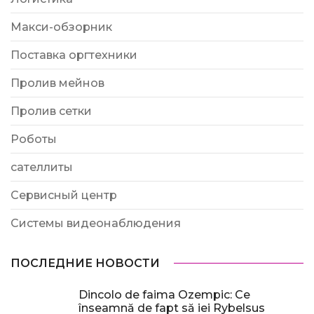
Макси-обзорник
Поставка оргтехники
Пролив мейнов
Пролив сетки
Роботы
сателлиты
Сервисный центр
Системы видеонаблюдения
ПОСЛЕДНИЕ НОВОСТИ
Dincolo de faima Ozempic: Ce
înseamnă de fapt să iei Rybelsus