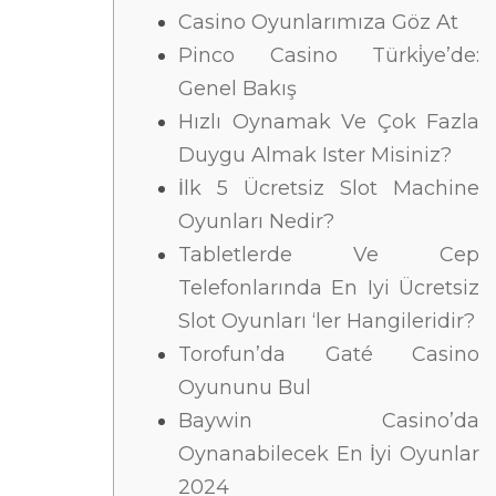
Casino Oyunlarımıza Göz At
Pinco Casino Türki̇ye’de:
Genel Bakış
Hızlı Oynamak Ve Çok Fazla
Duygu Almak Ister Misiniz?
İlk 5 Ücretsiz Slot Machine
Oyunları Nedir?
Tabletlerde Ve Cep
Telefonlarında En Iyi Ücretsiz
Slot Oyunları ‘ler Hangileridir?
Torofun’da Gaté Casino
Oyununu Bul
Baywin Casino’da
Oynanabilecek En İyi Oyunlar
2024