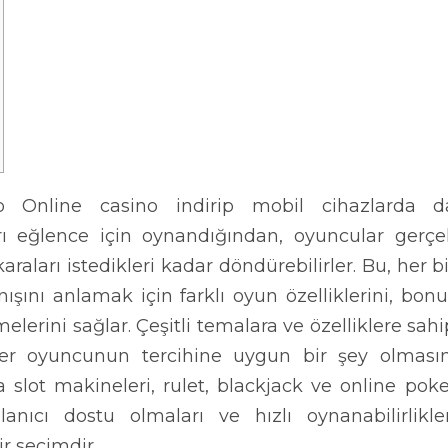
o Online casino indirip mobil cihazlarda d
ları eğlence için oynandığından, oyuncular gerçe
ları istedikleri kadar döndürebilirler. Bu, her bi
şını anlamak için farklı oyun özelliklerini, bonu
elerini sağlar. Çeşitli temalara ve özelliklere sahi
er oyuncunun tercihine uygun bir şey olmasın
a slot makineleri, rulet, blackjack ve online poke
anıcı dostu olmaları ve hızlı oynanabilirlikler
ir seçimdir.