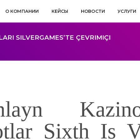
О КОМПАНИИ
КЕЙСЫ
НОВОСТИ
УСЛУГИ
ARI SILVERGAMES’TE ÇEVRIMIÇI
layn Kazin
tlar Sixth Is 