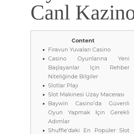
Canl Kazino
Content
Firavun Yuvaları Casino
Casino Oyunlarına Yeni
Başlayanlar Için Rehber
Niteliğinde Bilgiler
Slotlar Plajı
Slot Makinesi Uzay Macerası
Baywin Casino’da Güvenli
Oyun Yapmak İçin Gerekli
Adımlar
Shuffle’daki En Popüler Slot