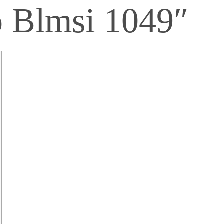
 Blmsi 1049″