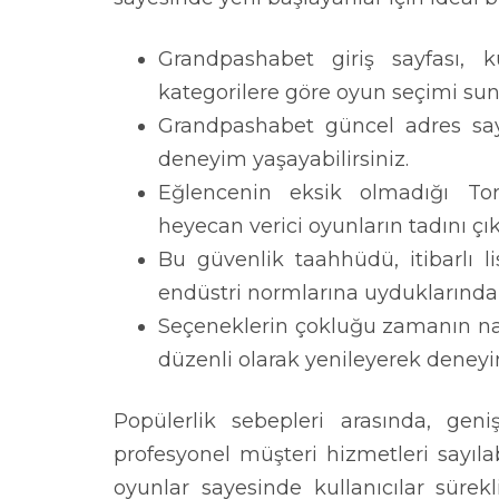
Grandpashabet giriş sayfası, ku
kategorilere göre oyun seçimi sun
Grandpashabet güncel adres say
deneyim yaşayabilirsiniz.
Eğlencenin eksik olmadığı Tor
heyecan verici oyunların tadını çıka
Bu güvenlik taahhüdü, itibarlı
endüstri normlarına uyduklarında
Seçeneklerin çokluğu zamanın na
düzenli olarak yenileyerek deneyimi
Popülerlik sebepleri arasında, gen
profesyonel müşteri hizmetleri sayılab
oyunlar sayesinde kullanıcılar sürekl