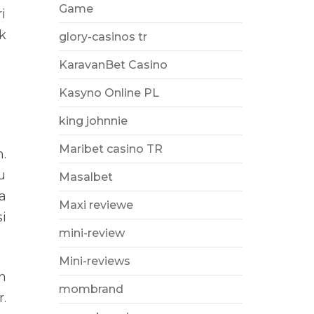
Game
i
k
glory-casinos tr
KaravanBet Casino
Kasyno Online PL
king johnnie
Maribet casino TR
.
u
Masalbet
a
Maxi reviewe
i
mini-review
Mini-reviews
n
mombrand
.