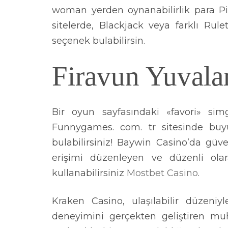
woman yerden oynanabilirlik para Pin
sitelerde, Blackjack veya farklı Rule
seçenek bulabilirsin.
Firavun Yuvala
Bir oyun sayfasındaki «favori» simge
Funnygames. com. tr sitesinde buy
bulabilirsiniz! Baywin Casino’da güv
erişimi düzenleyen ve düzenli olar
kullanabilirsiniz
Mostbet Casino
.
Kraken Casino, ulaşılabilir düzen
deneyimini gerçekten geliştiren muht