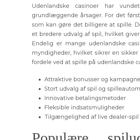
Udenlandske casinoer har vundet 
grundlæggende årsager. For det førs
som kan gøre det billigere at spille. 
et bredere udvalg af spil, hvilket giver
Endelig er mange udenlandske casin
myndigheder, hvilket sikrer en sikker o
fordele ved at spille på udenlandske c
Attraktive bonusser og kampagne
Stort udvalg af spil og spilleauto
Innovative betalingsmetoder
Fleksible indsatsmuligheder
Tilgængelighed af live dealer-spil
Populære spilu