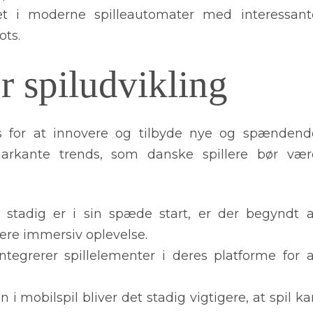
et i moderne spilleautomater med interessant
ots.
r spiludvikling
es for at innovere og tilbyde nye og spændend
markante trends, som danske spillere bør vær
stadig er i sin spæde start, er der begyndt a
ere immersiv oplevelse.
tegrerer spillelementer i deres platforme for a
i mobilspil bliver det stadig vigtigere, at spil ka