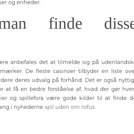
ser og enheder.
an finde diss
lere anbefales det at tilmelde sig på udenlandsk
mærker. De fleste casinoer tilbyder en liste ove
urdere deres udvalg på forhånd. Det er også nyttig
or at få en bedre forståelse af, hvad der gør hver
er og spillefora være gode kilder til at finde d
 gang i nyhederne
spil uden om rofus
.