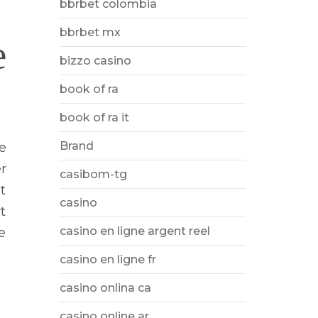
bbrbet colombia
bbrbet mx
e
bizzo casino
book of ra
book of ra it
Brand
e
r
casibom-tg
t
casino
t
casino en ligne argent reel
e
casino en ligne fr
casino onlina ca
casino online ar