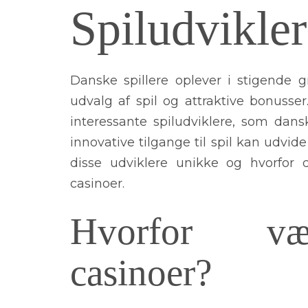
Spiludvikler
Danske spillere oplever i stigende g
udvalg af spil og attraktive bonusser
interessante spiludviklere, som dan
innovative tilgange til spil kan udvide
disse udviklere unikke og hvorfor 
casinoer.
Hvorfor væ
casinoer?