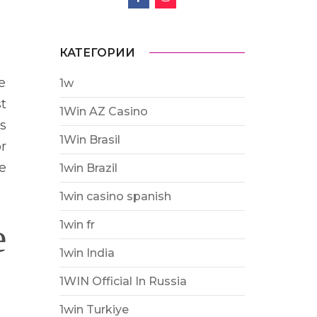
КАТЕГОРИИ
e
1w
t
1Win AZ Casino
s
1Win Brasil
r
e
1win Brazil
1win casino spanish
e
1win fr
1win India
1WIN Official In Russia
1win Turkiye