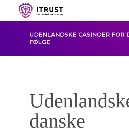
UDENLANDSKE CASINOER FOR D
FØLGE
Udenlandsk
danske