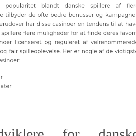
popularitet blandt danske spillere af fler
te tilbyder de ofte bedre bonusser og kampagner
Derudover har disse casinoer en tendens til at hav
 spillere flere muligheder for at finde deres favorit
oer licenseret og reguleret af velrenommered
g fair spilleoplevelse. Her er nogle af de vigtigst
asinoer:
r
mater
dviklere for dansk