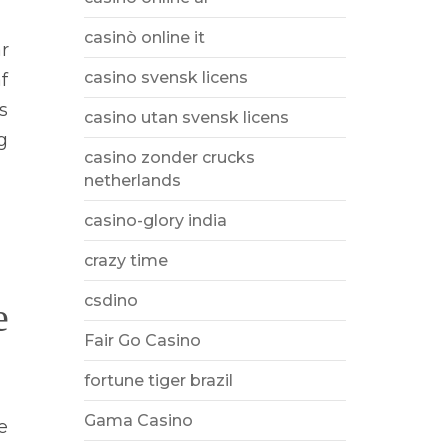
casinò online it
r
casino svensk licens
f
s
casino utan svensk licens
g
casino zonder crucks
netherlands
casino-glory india
crazy time
csdino
e
Fair Go Casino
fortune tiger brazil
Gama Casino
e