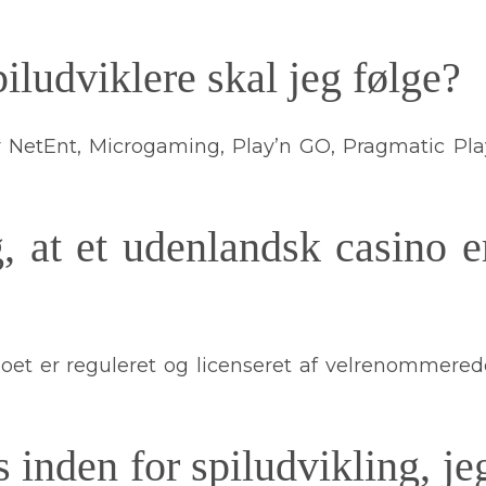
iludviklere skal jeg følge?
r NetEnt, Microgaming, Play’n GO, Pragmatic Pla
, at et udenlandsk casino e
inoet er reguleret og licenseret af velrenommered
s inden for spiludvikling, je