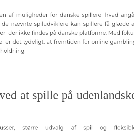
n af muligheder for danske spillere, hvad angå
ge de nævnte spiludviklere kan spillere få glæde a
r, der ikke findes på danske platforme. Med foku
ne, er det tydeligt, at fremtiden for online gamblin
holdning.
ved at spille på udenlandsk
usser, større udvalg af spil og fleksibl