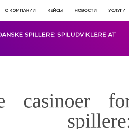
О КОМПАНИИ
КЕЙСЫ
НОВОСТИ
УСЛУГИ
ANSKE SPILLERE: SPILUDVIKLERE AT
e casinoer fo
 spillere