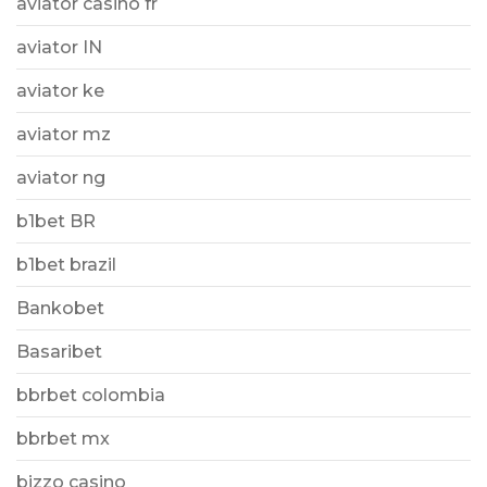
aviator casino fr
aviator IN
aviator ke
aviator mz
aviator ng
b1bet BR
b1bet brazil
Bankobet
Basaribet
bbrbet colombia
bbrbet mx
bizzo casino