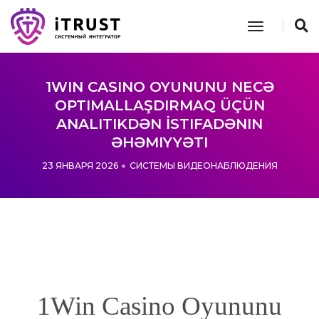
toggle n
1WIN CASINO OYUNUNU NECƏ
OPTIMALLAŞDIRMAQ ÜÇÜN
ANALITIKDƏN İSTIFADƏNIN
ƏHƏMIYYƏTI
23 ЯНВАРЯ 2026
СИСТЕМЫ ВИДЕОНАБЛЮДЕНИЯ
1Win Casino Oyununu