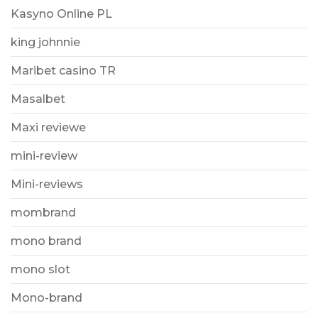
Kasyno Online PL
king johnnie
Maribet casino TR
Masalbet
Maxi reviewe
mini-review
Mini-reviews
mombrand
mono brand
mono slot
Mono-brand