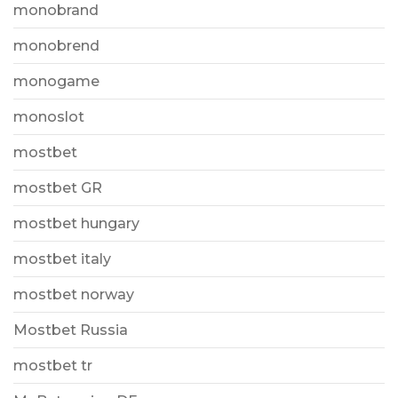
monobrand
monobrend
monogame
monoslot
mostbet
mostbet GR
mostbet hungary
mostbet italy
mostbet norway
Mostbet Russia
mostbet tr