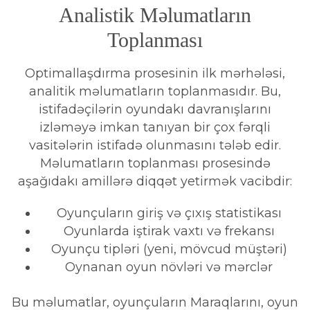
Analistik Məlumatların
Toplanması
Optimallaşdırma prosesinin ilk mərhələsi,
analitik məlumatların toplanmasıdır. Bu,
istifadəçilərin oyundakı davranışlarını
izləməyə imkan tanıyan bir çox fərqli
vasitələrin istifadə olunmasını tələb edir.
Məlumatların toplanması prosesində
aşağıdakı amillərə diqqət yetirmək vacibdir:
Oyunçuların giriş və çıxış statistikası
Oyunlarda iştirak vaxtı və frekansı
Oyunçu tipləri (yeni, mövcud müştəri)
Oynanan oyun növləri və mərclər
Bu məlumatlar, oyunçuların Maraqlarını, oyun