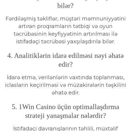
bilər?
Fərdiləşmiş təkliflər, müştəri məmnuniyyətini
artıran proqramların tətbiqi və oyun
təcrübəsinin keyfiyyətinin artırılması ilə
istifadəçi təcrübəsi yaxşılaşdırıla bilər.
4. Analitiklərin idarə edilməsi nəyi əhatə
edir?
İdarə etmə, verilənlərin vaxtında toplanması,
iclasların keçirilməsi və müzakirələrin təşkilini
əhatə edir.
5. 1Win Casino üçün optimallaşdırma
strateji yanaşmalar nələrdir?
İstifadəçi davranışlarının təhlili, müxtəlif