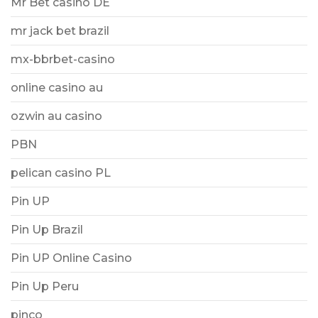
Mr Bet casino DE
mr jack bet brazil
mx-bbrbet-casino
online casino au
ozwin au casino
PBN
pelican casino PL
Pin UP
Pin Up Brazil
Pin UP Online Casino
Pin Up Peru
pinco