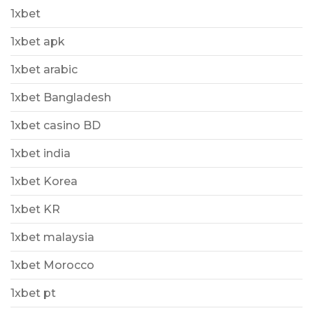
1xbet
1xbet apk
1xbet arabic
1xbet Bangladesh
1xbet casino BD
1xbet india
1xbet Korea
1xbet KR
1xbet malaysia
1xbet Morocco
1xbet pt