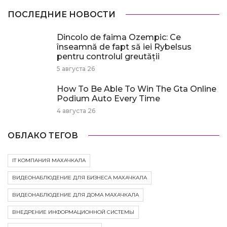
ПОСЛЕДНИЕ НОВОСТИ
Dincolo de faima Ozempic: Ce
înseamnă de fapt să iei Rybelsus
pentru controlul greutății
5 августа 26
How To Be Able To Win The Gta Online
Podium Auto Every Time
4 августа 26
ОБЛАКО ТЕГОВ
IT КОМПАНИЯ МАХАЧКАЛА
ВИДЕОНАБЛЮДЕНИЕ ДЛЯ БИЗНЕСА МАХАЧКАЛА
ВИДЕОНАБЛЮДЕНИЕ ДЛЯ ДОМА МАХАЧКАЛА
ВНЕДРЕНИЕ ИНФОРМАЦИОННОЙ СИСТЕМЫ