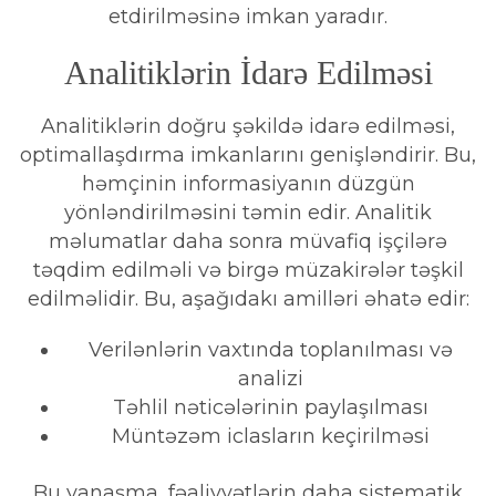
etdirilməsinə imkan yaradır.
Analitiklərin İdarə Edilməsi
Analitiklərin doğru şəkildə idarə edilməsi,
optimallaşdırma imkanlarını genişləndirir. Bu,
həmçinin informasiyanın düzgün
yönləndirilməsini təmin edir. Analitik
məlumatlar daha sonra müvafiq işçilərə
təqdim edilməli və birgə müzakirələr təşkil
edilməlidir. Bu, aşağıdakı amilləri əhatə edir:
Verilənlərin vaxtında toplanılması və
analizi
Təhlil nəticələrinin paylaşılması
Müntəzəm iclasların keçirilməsi
Bu yanaşma, fəaliyyətlərin daha sistematik