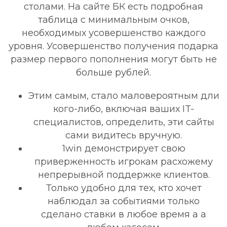
столами. На сайте БК есть подробная
таблица с минимальным очков,
необходимых усовершенство каждого
уровня. Усовершенство получения подарка
размер первого пополнения могут быть не
больше рублей.
Этим самым, стало маловероятным дли
кого-либо, включая ваших IT-
специалистов, определить, эти сайты
сами видитесь вручную.
1win демонстрирует свою
приверженность игрокам расхожему
непрерывной поддержке клиентов.
Только удобно для тех, кто хочет
наблюдал за событиями только
сделано ставки в любое время а а