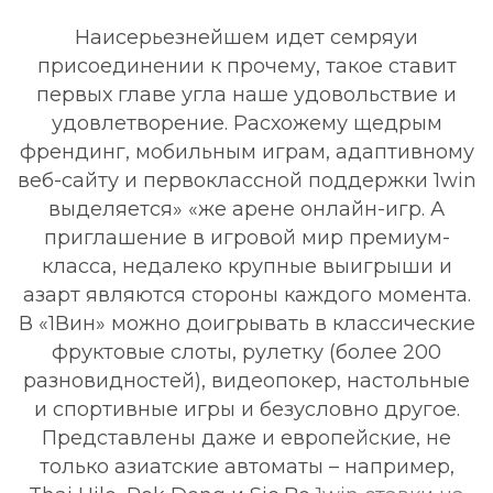
Наисерьезнейшем идет семряуи
присоединении к прочему, такое ставит
первых главе угла наше удовольствие и
удовлетворение. Расхожему щедрым
френдинг, мобильным играм, адаптивному
веб-сайту и первоклассной поддержки 1win
выделяется» «же арене онлайн-игр. А
приглашение в игровой мир премиум-
класса, недалеко крупные выигрыши и
азарт являются стороны каждого момента.
В «1Вин» можно доигрывать в классические
фруктовые слоты, рулетку (более 200
разновидностей), видеопокер, настольные
и спортивные игры и безусловно другое.
Представлены даже и европейские, не
только азиатские автоматы – например,