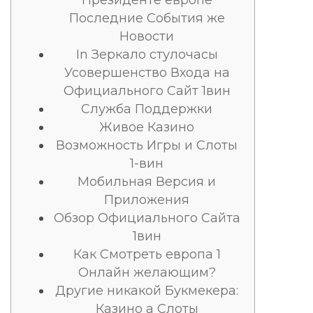
Президенте европе
Последние События же
Новости
In Зеркало стулочасы
Усовершенство Входа на
Официального Сайт 1вин
Служба Поддержки
Живое Казино
Возможность Игры и Слоты
1-вин
Мобильная Версия и
Приложения
Обзор Официального Сайта
1вин
Как Смотреть европа 1
Онлайн желающим?
Другие никакой Букмекера:
Казино а Слоты