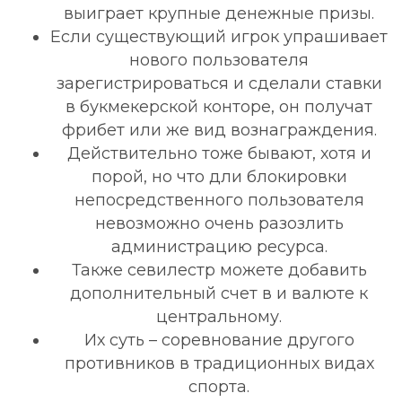
выиграет крупные денежные призы.
Если существующий игрок упрашивает
нового пользователя
зарегистрироваться и сделали ставки
в букмекерской конторе, он получат
фрибет или же вид вознаграждения.
Действительно тоже бывают, хотя и
порой, но что дли блокировки
непосредственного пользователя
невозможно очень разозлить
администрацию ресурса.
Также севилестр можете добавить
дополнительный счет в и валюте к
центральному.
Их суть – соревнование другого
противников в традиционных видах
спорта.