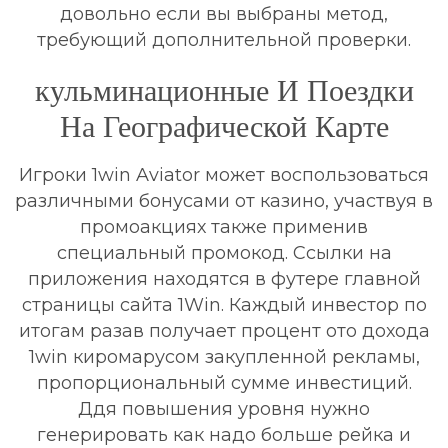
довольно если вы выбраны метод,
требующий дополнительной проверки.
кульминационные И Поездки
На Географической Карте
Игроки 1win Aviator может воспользоваться
различными бонусами от казино, участвуя в
промоакциях также применив
специальный промокод. Ссылки на
приложения находятся в футере главной
страницы сайта 1Win. Каждый инвестор по
итогам разав получает процент ото дохода
1win киромарусом закупленной рекламы,
пропорциональный сумме инвестиций.
Ддя повышения уровня нужно
генерировать как надо больше рейка и