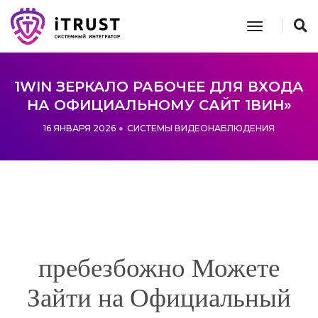
toggle n
1WIN ЗЕРКАЛО РАБОЧЕЕ ДЛЯ ВХОДА
НА ОФИЦИАЛЬНОМУ САЙТ 1ВИН»
16 ЯНВАРЯ 2026
СИСТЕМЫ ВИДЕОНАБЛЮДЕНИЯ
пребезбожно Можете
Зайти на Официальный