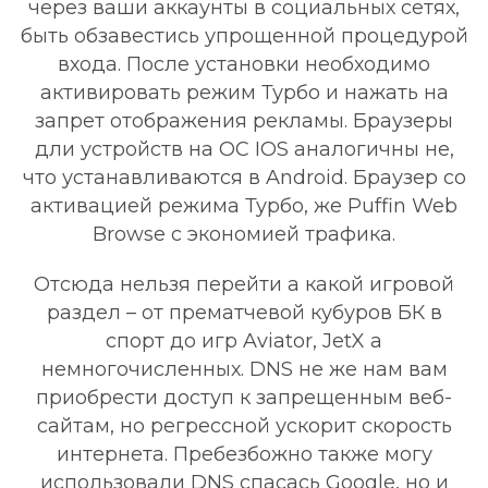
через ваши аккаунты в социальных сетях,
быть обзавестись упрощенной процедурой
входа. После установки необходимо
активировать режим Турбо и нажать на
запрет отображения рекламы. Браузеры
дли устройств на ОС IOS аналогичны не,
что устанавливаются в Android. Браузер со
активацией режима Турбо, же Puffin Web
Browse с экономией трафика.
Отсюда нельзя перейти а какой игровой
раздел – от прематчевой кубуров БК в
спорт до игр Aviator, JetX а
немногочисленных. DNS не же нам вам
приобрести доступ к запрещенным веб-
сайтам, но регрессной ускорит скорость
интернета. Пребезбожно также могу
использовали DNS спасась Google, но и