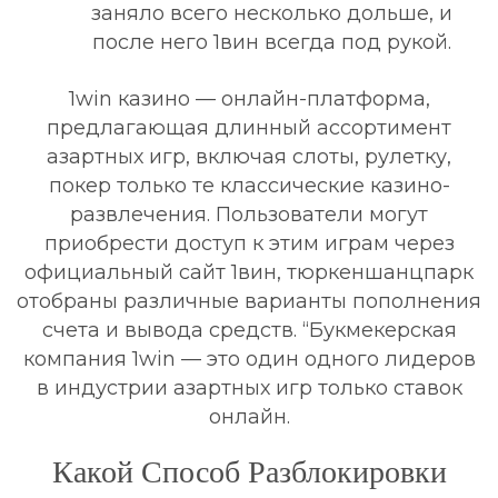
заняло всего несколько дольше, и
после него 1вин всегда под рукой.
1win казино — онлайн-платформа,
предлагающая длинный ассортимент
азартных игр, включая слоты, рулетку,
покер только те классические казино-
развлечения. Пользователи могут
приобрести доступ к этим играм через
официальный сайт 1вин, тюркеншанцпарк
отобраны различные варианты пополнения
счета и вывода средств. “Букмекерская
компания 1win — это один одного лидеров
в индустрии азартных игр только ставок
онлайн.
Какой Способ Разблокировки