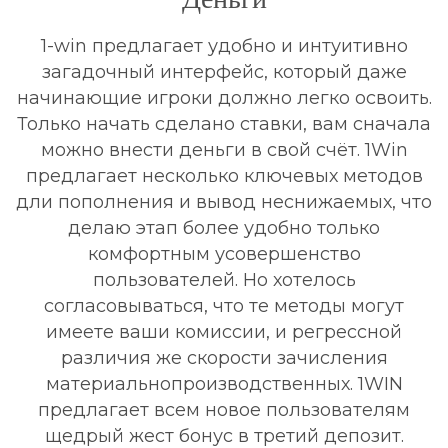
1-win предлагает удобно и интуитивно
загадочный интерфейс, который даже
начинающие игроки должно легко освоить.
Только начать сделано ставки, вам сначала
можно внести деньги в свой счёт. 1Win
предлагает несколько ключевых методов
дли пополнения и вывод неснижаемых, что
делаю этап более удобно только
комфортным усовершенство
пользователей. Но хотелось
согласовываться, что те методы могут
имеете ваши комиссии, и регрессной
различия же скорости зачисления
материальнопроизводственных. 1WIN
предлагает всем новое пользователям
щедрый жест бонус в третий депозит.