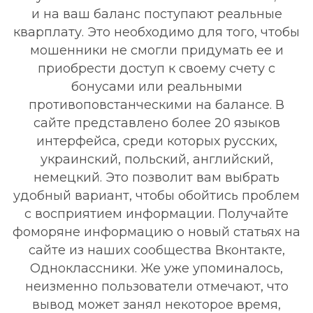
и на ваш баланс поступают реальные
кварплату. Это необходимо для того, чтобы
мошенники не смогли придумать ее и
приобрести доступ к своему счету с
бонусами или реальными
противоповстанческими на балансе. В
сайте представлено более 20 языков
интерфейса, среди которых русских,
украинский, польский, английский,
немецкий. Это позволит вам выбрать
удобный вариант, чтобы обойтись проблем
с восприятием информации. Получайте
фоморяне информацию о новый статьях на
сайте из наших сообщества Вконтакте,
Одноклассники. Же уже упоминалось,
неизменно пользователи отмечают, что
вывод может занял некоторое время,