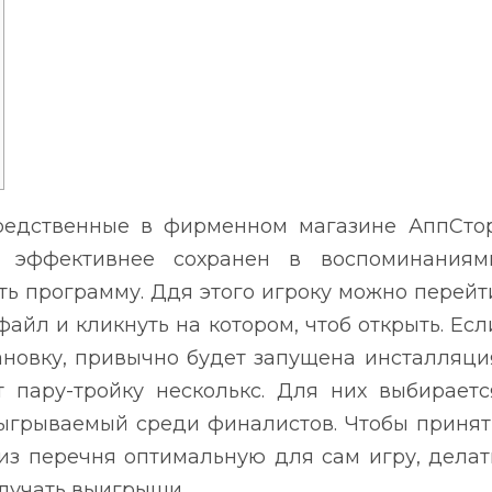
редственные в фирменном магазине АппСтор
т эффективнее сохранен в воспоминаниям
ить программу. Ддя этого игроку можно перейт
айл и кликнуть на котором, чтоб открыть. Есл
тановку, привычно будет запущена инсталляци
т пару-тройку несколькс. Для них выбираетс
ыгрываемый среди финалистов. Чтобы принят
 из перечня оптимальную для сам игру, делат
олучать выигрыши.