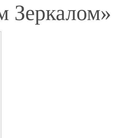
м Зеркалом»