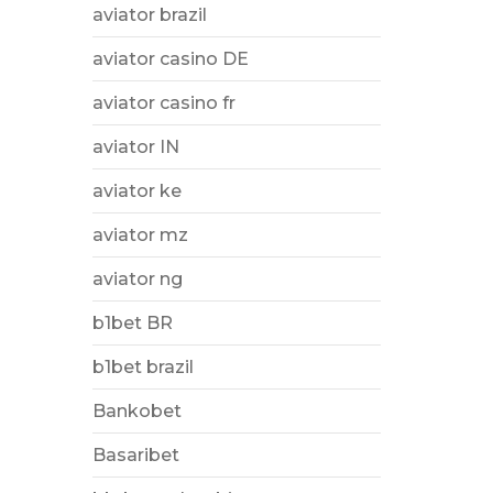
aviator brazil
aviator casino DE
aviator casino fr
aviator IN
aviator ke
aviator mz
aviator ng
b1bet BR
b1bet brazil
Bankobet
Basaribet