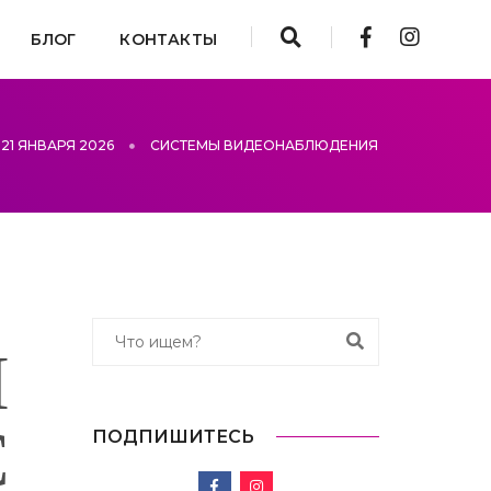
БЛОГ
КОНТАКТЫ
21 ЯНВАРЯ 2026
СИСТЕМЫ ВИДЕОНАБЛЮДЕНИЯ
И
С
ПОДПИШИТЕСЬ