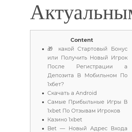
Актуальны
Content
🎁 какой Стартовый Бонус
или Получить Новый Игрок
После Регистрации а
Депозита В Мобильном По
1хбет?
Скачать а Android
Самые Прибыльные Игры В
1xbet По Отзывам Игроков
Казино 1xbet
Bet — Новый Адрес Входа