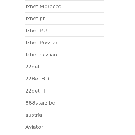
1xbet Morocco
1xbet pt
1xbet RU
1xbet Russian
1xbet russian1
22bet
22Bet BD
22bet IT
888starz bd
austria
Aviator