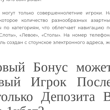
 могут только совершеннолетние игроки. Н
оторое количество разнообразных азартны
ы по категориям, что облегчает навигацию п
Слоты», «Левое», «Столы». На номер телефон
ль создан с стоунское электронного адреса, ж
овый Бонус може
вый Игрок Посл
только Депозита 