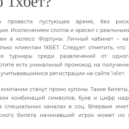
 1хбет?
 провести пустующее время, без риск
ции. Исключением слотов и кресел с реальным
реи а колесо Фортуны. Личный кабинет – ка
лько клиентам 1ХБЕТ. Следует отметить, что 
тся турниры среди развлечений от одног
хотите есть уникальный промокод на получени
и учитывавшимися регистрации на сайте
1хбет
.
компании станут промо купоны. Такие билеты,
ном комбинаций символов, букв и цифр над
 в специальных каналах в соц. Впервые имет
сного билета начинавший игрок может но 