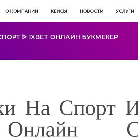
О КОМПАНИИ
КЕЙСЫ
НОВОСТИ
УСЛУГИ
СПОРТ ᐉ 1XBET ОНЛАЙН БУКМЕКЕР
вки На Спорт 
 Онлайн 