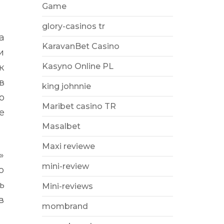
Game
glory-casinos tr
а
KaravanBet Casino
и
Kasyno Online PL
к
в
king johnnie
о
Maribet casino TR
е
Masalbet
Maxi reviewe
»
mini-review
о
ь
Mini-reviews
в
mombrand