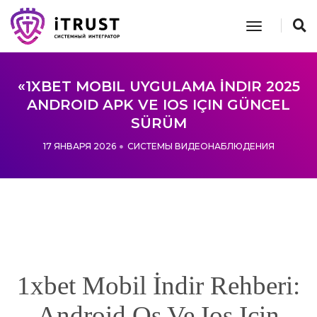
toggle n
«1XBET MOBIL UYGULAMA İNDIR 2025
ANDROID APK VE IOS IÇIN GÜNCEL
SÜRÜM
17 ЯНВАРЯ 2026
СИСТЕМЫ ВИДЕОНАБЛЮДЕНИЯ
1xbet Mobil İndir Rehberi:
Android Os Ve Ios Için