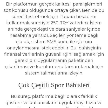
Bir platformun gerçek kalitesi, para işlemleri
söz konusu olduğunda ortaya çıkar. Ben de bu
süreci test etmek için Papara hesabımı
kullanmak suretiyle 250 TRY yatırdım. İşlem
anında gerçekleşti ve para saniyeler içinde
hesabıma yansıdı. Seçilen yönteme bağlı
olarak, sistem SMS kodu ile işlemin
onaylanmasını istek edebilir. Bu, bahisçinin
finansal verilerinin güvenilirğini sağlamak için
gereklidir. Uygulamanın paketinden
çıkarılması ve kurulumunu tamamlamak için
sistem talimatlarını izleyin.
Çok Çeşitli Spor Bahisleri
Bu süreç, platforma bağlı olarak farklılık
gösterir ve kullanıcıların uygulamayı hızla ve