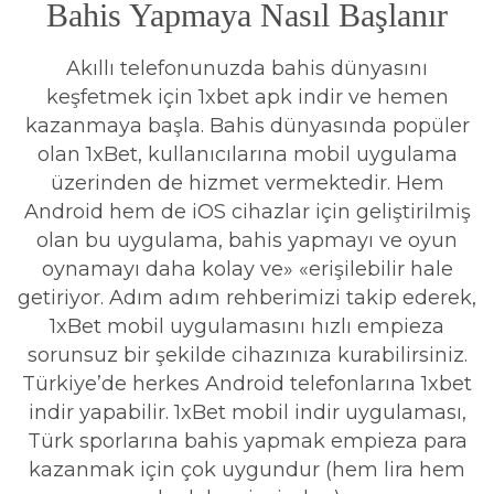
Bahis Yapmaya Nasıl Başlanır
Akıllı telefonunuzda bahis dünyasını
keşfetmek için 1xbet apk indir ve hemen
kazanmaya başla. Bahis dünyasında popüler
olan 1xBet, kullanıcılarına mobil uygulama
üzerinden de hizmet vermektedir. Hem
Android hem de iOS cihazlar için geliştirilmiş
olan bu uygulama, bahis yapmayı ve oyun
oynamayı daha kolay ve» «erişilebilir hale
getiriyor. Adım adım rehberimizi takip ederek,
1xBet mobil uygulamasını hızlı empieza
sorunsuz bir şekilde cihazınıza kurabilirsiniz.
Türkiye’de herkes Android telefonlarına 1xbet
indir yapabilir. 1xBet mobil indir uygulaması,
Türk sporlarına bahis yapmak empieza para
kazanmak için çok uygundur (hem lira hem