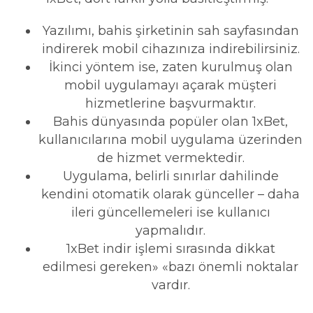
Yazılımı, bahis şirketinin sah sayfasından
indirerek mobil cihazınıza indirebilirsiniz.
İkinci yöntem ise, zaten kurulmuş olan
mobil uygulamayı açarak müşteri
hizmetlerine başvurmaktır.
Bahis dünyasında popüler olan 1xBet,
kullanıcılarına mobil uygulama üzerinden
de hizmet vermektedir.
Uygulama, belirli sınırlar dahilinde
kendini otomatik olarak günceller – daha
ileri güncellemeleri ise kullanıcı
yapmalıdır.
1xBet indir işlemi sırasında dikkat
edilmesi gereken» «bazı önemli noktalar
vardır.