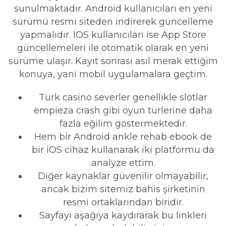
sunulmaktadır. Android kullanıcıları en yeni
sürümü resmi siteden indirerek güncelleme
yapmalıdır. IOS kullanıcıları ise App Store
güncellemeleri ile otomatik olarak en yeni
sürüme ulaşır. Kayıt sonrası asıl merak ettiğim
konuya, yani mobil uygulamalara geçtim.
Türk casino severler genellikle slotlar
empieza crash gibi oyun türlerine daha
fazla eğilim göstermektedir.
Hem bir Android ankle rehab ebook de
bir iOS cihaz kullanarak iki platformu da
analyze ettim.
Diğer kaynaklar güvenilir olmayabilir,
ancak bizim sitemiz bahis şirketinin
resmi ortaklarından biridir.
Sayfayı aşağıya kaydırarak bu linkleri