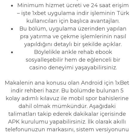
Minimum hizmet ücreti ve 24 saat erişim
– işte 1xbet uygulama indir işleminin Türk
kullanıcıları için başlıca avantajları.
Bu bölüm, uygulama üzerinden yapılan
pra yatırma ve çekme işlemlerinin nasıl
yapıldığını detaylı bir şekilde açıklar.
Böylelikle ankle rehab ebook
sosyalleşebilir hem de eğlenceli bir
casino deneyimi yaşayabilirsiniz.
Makalenin ana konusu olan Android için 1xBet
indir rehberi hazır. Bu bölümde bulunan 5
kolay adımlı kılavuz ile mobil spor bahislerine
dahil olmak mümkündür. Aşağıdaki
talimatları takip ederek dakikalar içerisinde
APK kurulumu yapabilirsiniz. İlk olarak akıllı
telefonunuzun markasını, sistem versiyonunu