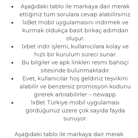
Aşağıdaki tablo ile markaya dair merak
ettiğiniz tüm sorulara cevap alabilirsiniz.
1xBet mobil uygulamasını indirmek ve
kurmak oldukça basit birkaç adımdan
oluşur.
1xbet indir işlemi, kullanıcılara kolay ve
hızlı bir kurulum süreci sunar.
Bu bilgiler ve apk linkleri resmi bahisçi
sitesinde bulunmaktadır.
Evet, kullanıcılar hoş geldiniz teşvikini
alabilir ve benzersiz promosyon kodunu
girerek artırabilirler – newapp.
1xBet Türkiye mobil uygulaması
gördüğünüz üzere çok sayıda fayda
sunuyor.
Aşağıdaki tablo ile markaya dair merak