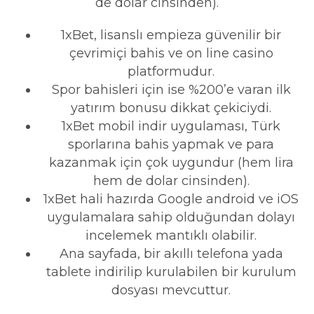
de dolar cinsinden).
1xBet, lisanslı empieza güvenilir bir
çevrimiçi bahis ve on line casino
platformudur.
Spor bahisleri için ise %200’e varan ilk
yatırım bonusu dikkat çekiciydi.
1xBet mobil indir uygulaması, Türk
sporlarına bahis yapmak ve para
kazanmak için çok uygundur (hem lira
hem de dolar cinsinden).
1xBet hali hazırda Google android ve iOS
uygulamalara sahip olduğundan dolayı
incelemek mantıklı olabilir.
Ana sayfada, bir akıllı telefona yada
tablete indirilip kurulabilen bir kurulum
dosyası mevcuttur.