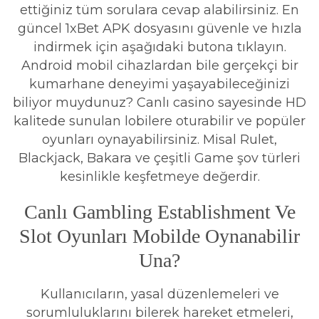
ettiğiniz tüm sorulara cevap alabilirsiniz. En
güncel 1xBet APK dosyasını güvenle ve hızla
indirmek için aşağıdaki butona tıklayın.
Android mobil cihazlardan bile gerçekçi bir
kumarhane deneyimi yaşayabileceğinizi
biliyor muydunuz? Canlı casino sayesinde HD
kalitede sunulan lobilere oturabilir ve popüler
oyunları oynayabilirsiniz. Misal Rulet,
Blackjack, Bakara ve çeşitli Game şov türleri
kesinlikle keşfetmeye değerdir.
Canlı Gambling Establishment Ve
Slot Oyunları Mobilde Oynanabilir
Una?
Kullanıcıların, yasal düzenlemeleri ve
sorumluluklarını bilerek hareket etmeleri,