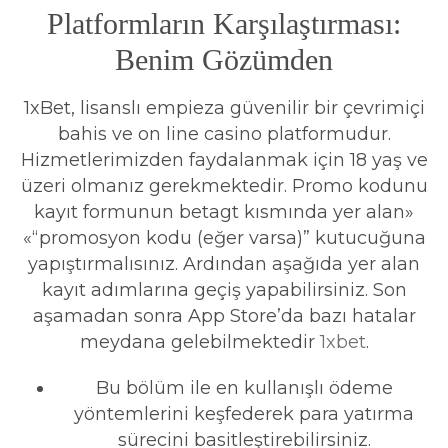
Platformların Karşılaştırması:
Benim Gözümden
1xBet, lisanslı empieza güvenilir bir çevrimiçi
bahis ve on line casino platformudur.
Hizmetlerimizden faydalanmak için 18 yaş ve
üzeri olmanız gerekmektedir. Promo kodunu
kayıt formunun betagt kısmında yer alan»
«“promosyon kodu (eğer varsa)” kutucuğuna
yapıştırmalısınız. Ardından aşağıda yer alan
kayıt adımlarına geçiş yapabilirsiniz. Son
aşamadan sonra App Store’da bazı hatalar
meydana gelebilmektedir
1xbet
.
Bu bölüm ile en kullanışlı ödeme
yöntemlerini keşfederek para yatırma
sürecini basitleştirebilirsiniz.