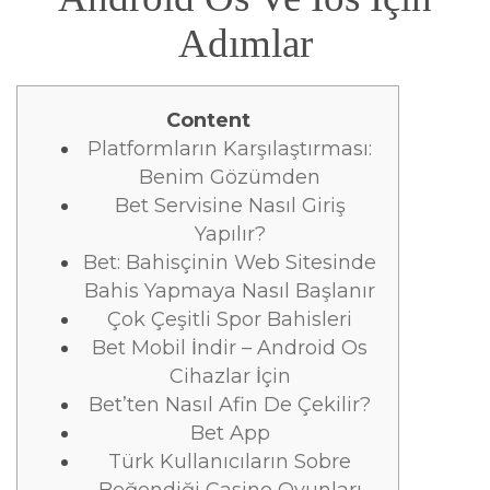
Adımlar
Content
Platformların Karşılaştırması:
Benim Gözümden
Bet Servisine Nasıl Giriş
Yapılır?
Bet: Bahisçinin Web Sitesinde
Bahis Yapmaya Nasıl Başlanır
Çok Çeşitli Spor Bahisleri
Bet Mobil İndir – Android Os
Cihazlar İçin
Bet’ten Nasıl Afin De Çekilir?
Bet App
Türk Kullanıcıların Sobre