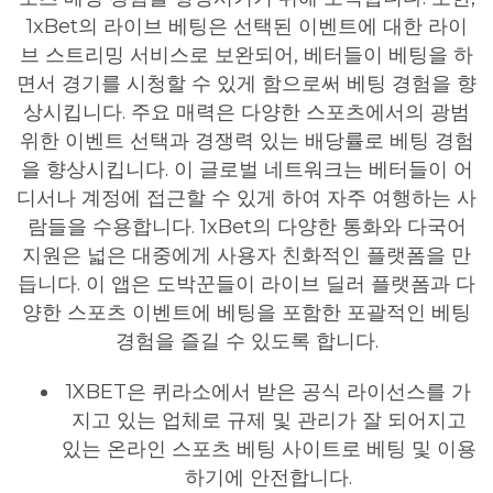
1xBet의 라이브 베팅은 선택된 이벤트에 대한 라이
브 스트리밍 서비스로 보완되어, 베터들이 베팅을 하
면서 경기를 시청할 수 있게 함으로써 베팅 경험을 향
상시킵니다. 주요 매력은 다양한 스포츠에서의 광범
위한 이벤트 선택과 경쟁력 있는 배당률로 베팅 경험
을 향상시킵니다. 이 글로벌 네트워크는 베터들이 어
디서나 계정에 접근할 수 있게 하여 자주 여행하는 사
람들을 수용합니다. 1xBet의 다양한 통화와 다국어
지원은 넓은 대중에게 사용자 친화적인 플랫폼을 만
듭니다. 이 앱은 도박꾼들이 라이브 딜러 플랫폼과 다
양한 스포츠 이벤트에 베팅을 포함한 포괄적인 베팅
경험을 즐길 수 있도록 합니다.
1XBET은 퀴라소에서 받은 공식 라이선스를 가
지고 있는 업체로 규제 및 관리가 잘 되어지고
있는 온라인 스포츠 베팅 사이트로 베팅 및 이용
하기에 안전합니다.