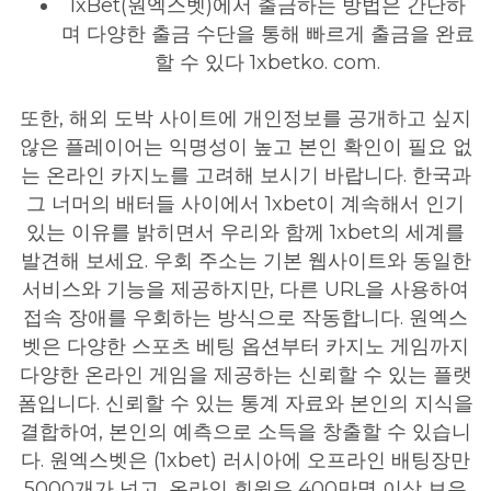
1xBet(원엑스벳)에서 출금하는 방법은 간단하
며 다양한 출금 수단을 통해 빠르게 출금을 완료
할 수 있다 1xbetko. com.
또한, 해외 도박 사이트에 개인정보를 공개하고 싶지
않은 플레이어는 익명성이 높고 본인 확인이 필요 없
는 온라인 카지노를 고려해 보시기 바랍니다. 한국과
그 너머의 배터들 사이에서 1xbet이 계속해서 인기
있는 이유를 밝히면서 우리와 함께 1xbet의 세계를
발견해 보세요. 우회 주소는 기본 웹사이트와 동일한
서비스와 기능을 제공하지만, 다른 URL을 사용하여
접속 장애를 우회하는 방식으로 작동합니다. 원엑스
벳은 다양한 스포츠 베팅 옵션부터 카지노 게임까지
다양한 온라인 게임을 제공하는 신뢰할 수 있는 플랫
폼입니다. 신뢰할 수 있는 통계 자료와 본인의 지식을
결합하여, 본인의 예측으로 소득을 창출할 수 있습니
다. 원엑스벳은 (1xbet) 러시아에 오프라인 배팅장만
5000개가 넘고, 온라인 회원은 400만명 이상 보유