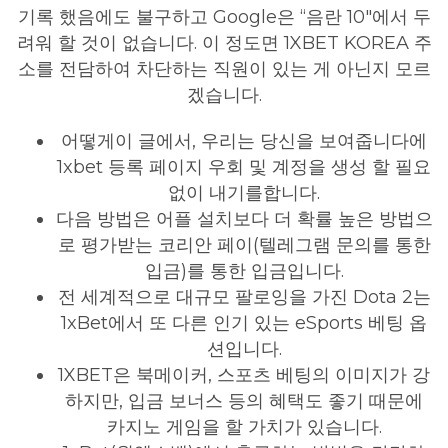
기록 했음에도 불구하고 Google은 “음란 10″에서 두
려워 할 것이 없습니다. 이 정도면 1XBET KOREA 주
소를 전담하여 차단하는 직원이 있는 게 아닌지 모르
겠습니다.
어떻게이 글에서, 우리는 당신을 보여줍니다에
1xbet 등록 페이지 우회 및 계정을 생성 할 필요
없이 내기를합니다.
다음 방법은 어플 설치보다 더 확률 높은 방법으
로 평가받는 코리안 페이(텔레그램 문의를 통한
입금)를 통한 입금입니다.
전 세계적으로 대규모 팔로잉을 가진 Dota 2는
1xBet에서 또 다른 인기 있는 eSports 베팅 옵
션입니다.
1XBET은 북메이커, 스포츠 베팅의 이미지가 강
하지만, 입금 보너스 등의 혜택도 좋기 때문에
카지노 게임을 할 가치가 있습니다.