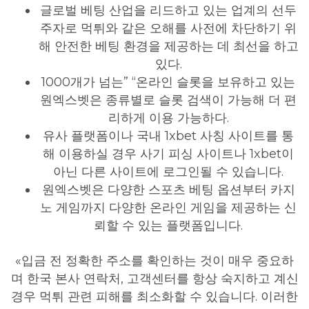
글로벌 베팅 산업을 리드하고 있는 업계의 선두
주자로 먹튀와 같은 오해를 사전에 차단하기 위
해 안전한 베팅 환경을 제공하는 데 최선을 하고
있다.
1000개가 넘는” “온라인 슬롯을 보유하고 있는
원엑스벳은 종류별로 슬롯 검색이 가능해 더 편
리하게 이용 가능하다.
유사 플랫폼이나 국내 1xbet 사칭 사이트를 통
해 이용하실 경우 사기 피싱 사이트나 1xbet이
아닌 다른 사이트에 로그인될 수 있습니다.
원엑스벳은 다양한 스포츠 베팅 옵션부터 카지
노 게임까지 다양한 온라인 게임을 제공하는 신
뢰할 수 있는 플랫폼입니다.
«입금 전 정확한 주소를 확인하는 것이 매우 중요하
며 한국 본사 연락처, 고객센터를 항상 숙지하고 계신
경우 먹튀 관련 피해를 최소화할 수 있습니다. 이러한