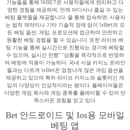
기능들을 통해 1XBET은 사용자들에게 편리하고 다
양한 경험을 제공하며, 언제 어디서나 즐길 수 있는
베팅 플랫폼을 제공합니다. 을 통해 접속하면, 사용자
는 법적 제약이나 기타 기술적 장애 없이 1xBet의 모
든 베팅 옵션, 게임, 프로모션에 접근하며 안전하고
원활한 베팅 경험을 할 수 있습니다. 또한 라이브 베
팅 기능을 통해 실시간으로 진행되는 경기에 베팅할
수 있으며, 실시간 진행” “상황을 즉각적으로 반영하
여 베팅에 적용이 가능하다. 국내 사설 카지노 온라인
들과는 다르게 1xBet은 엄청나게 많은 게임 옵션을
제공하고 있으며 특히 라이브 카지노와 슬롯머신 게
임의 다양성이 인상적이라는 평이다. 플레이어들은
다양한 게임 회사와 게임 종류를 플레이할 수 있어 만
족스러운 경험을 얻고 있다.
Bet 안드로이드 및 Ios용 모바일
베팅 앱