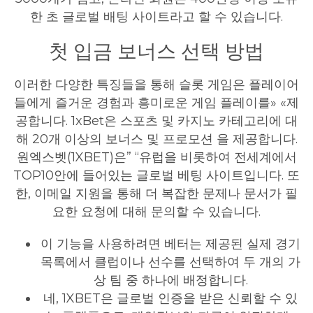
한 초 글로벌 배팅 사이트라고 할 수 있습니다.
첫 입금 보너스 선택 방법
이러한 다양한 특징들을 통해 슬롯 게임은 플레이어
들에게 즐거운 경험과 흥미로운 게임 플레이를» «제
공합니다. 1xBet은 스포츠 및 카지노 카테고리에 대
해 20개 이상의 보너스 및 프로모션 을 제공합니다.
원엑스벳(1XBET)은” “유럽을 비롯하여 전세계에서
TOP10안에 들어있는 글로벌 베팅 사이트입니다. 또
한, 이메일 지원을 통해 더 복잡한 문제나 문서가 필
요한 요청에 대해 문의할 수 있습니다.
이 기능을 사용하려면 베터는 제공된 실제 경기
목록에서 클럽이나 선수를 선택하여 두 개의 가
상 팀 중 하나에 배정합니다.
네, 1XBET은 글로벌 인증을 받은 신뢰할 수 있