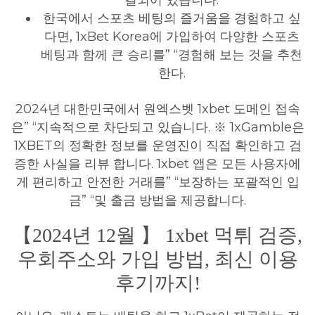
결되어 있습니다.
한국에서 스포츠 베팅의 즐거움을 경험하고 싶
다면, 1xBet Korea에 가입하여 다양한 스포츠
베팅과 함께 큰 승리를” “경험해 보는 것을 추천
한다.
2024년 대한민국에서 원엑스벳 1xbet 도메인 접속
은” “지속적으로 차단되고 있습니다. ※ 1xGamble은
1XBET의 정확한 정보를 운영진이 직접 확인하고 검
증한 사실을 리뷰 합니다. 1xbet 앱은 모든 사용자에
게 편리하고 안전한 거래를” “보장하는 포괄적인 입
금” “및 출금 방법을 제공합니다.
【2024년 12월 】 1xbet 먹튀 검증,
우회주소와 가입 방법, 최신 이용
후기까지!