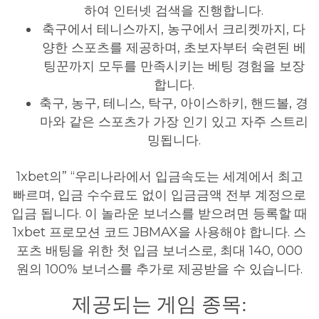
하여 인터넷 검색을 진행합니다.
축구에서 테니스까지, 농구에서 크리켓까지, 다
양한 스포츠를 제공하며, 초보자부터 숙련된 베
팅꾼까지 모두를 만족시키는 베팅 경험을 보장
합니다.
축구, 농구, 테니스, 탁구, 아이스하키, 핸드볼, 경
마와 같은 스포츠가 가장 인기 있고 자주 스트리
밍됩니다.
1xbet의” “우리나라에서 입금속도는 세계에서 최고
빠르며, 입금 수수료도 없이 입금금액 전부 계정으로
입금 됩니다. 이 놀라운 보너스를 받으려면 등록할 때
1xbet 프로모션 코드 JBMAX을 사용해야 합니다. 스
포츠 배팅을 위한 첫 입금 보너스로, 최대 140, 000
원의 100% 보너스를 추가로 제공받을 수 있습니다.
제공되는 게임 종목: