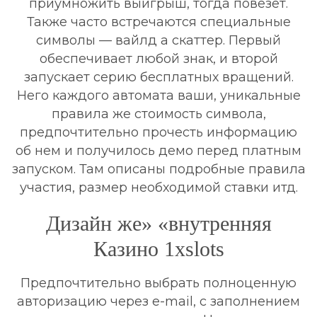
приумножить выигрыш, тогда повезет.
Также часто встречаются специальные
символы — вайлд а скаттер. Первый
обеспечивает любой знак, и второй
запускает серию бесплатных вращений.
Него каждого автомата ваши, уникальные
правила же стоимость символа,
предпочтительно прочесть информацию
об нем и получилось демо перед платным
запуском. Там описаны подробные правила
участия, размер необходимой ставки итд.
Дизайн же» «внутренняя
Казино 1xslots
Предпочтительно выбрать полноценную
авторизацию через e-mail, с заполнением