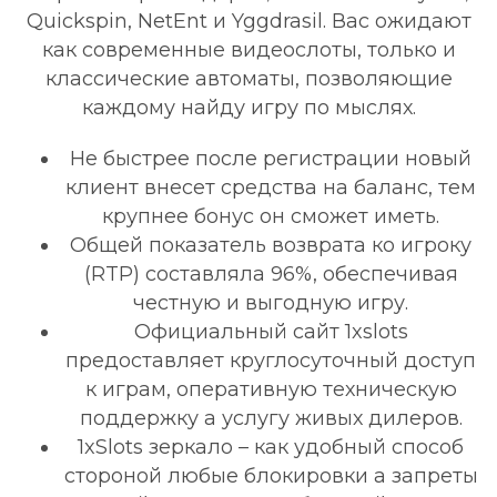
Quickspin, NetEnt и Yggdrasil. Вас ожидают
как современные видеослоты, только и
классические автоматы, позволяющие
каждому найду игру по мыслях.
Не быстрее после регистрации новый
клиент внесет средства на баланс, тем
крупнее бонус он сможет иметь.
Общей показатель возврата ко игроку
(RTP) составляла 96%, обеспечивая
честную и выгодную игру.
Официальный сайт 1xslots
предоставляет круглосуточный доступ
к играм, оперативную техническую
поддержку а услугу живых дилеров.
1xSlots зеркало – как удобный способ
стороной любые блокировки а запреты