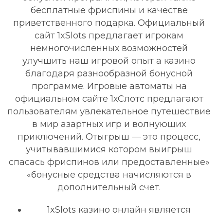
бесплатные фриспины и качестве
приветственного подарка. Официальный
сайт 1xSlots предлагает игрокам
немногочисленных возможностей
улучшить наш игровой опыт а казино
благодаря разнообразной бонусной
программе. Игровые автоматы на
официальном сайте 1хСлотс предлагают
пользователям увлекательное путешествие
в мир азартных игр и волнующих
приключений. Отыгрыш — это процесс,
учитывавшимися котором выигрыш
спасась фриспинов или предоставленные»
«бонусные средства начисляются в
дополнительный счет.
1xSlots казино онлайн является