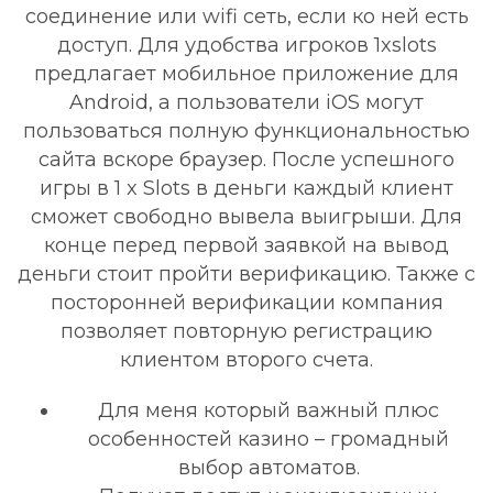
соединение или wifi сеть, если ко ней есть
доступ. Для удобства игроков 1xslots
предлагает мобильное приложение для
Android, а пользователи iOS могут
пользоваться полную функциональностью
сайта вскоре браузер. После успешного
игры в 1 x Slots в деньги каждый клиент
сможет свободно вывела выигрыши. Для
конце перед первой заявкой на вывод
деньги стоит пройти верификацию. Также с
посторонней верификации компания
позволяет повторную регистрацию
клиентом второго счета.
Для меня который важный плюс
особенностей казино – громадный
выбор автоматов.