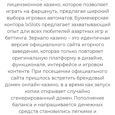
лицензионное казино, которое позволяет
играть на фарцануть, предлагая широкий
выбора игровых автоматов. Букмекерская
контора 1xSlots предлагает захватывающий
опыт дли всех любителей азартных игр и
беттинга. Зеркало казино – это идентичная
версия официального сайта игорного
заведения, которая только повторяет
оригинальную платформу в дизайне,
функционале, интерфейсе и игровом
контенте. При посещении официального
сайта пришлось встретить брендовый
домен онлайн-казино, в а время как запуск
копии открывает случайно
сгенерированный домен. Пополнение
баланса и напрашивается денежных
средств становились легкими и