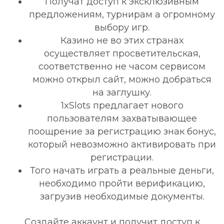
Получат доступ к эксклюзивным
предложениям, турнирам а огромному
выбору игр.
Казино не во этих странах
осуществляет просветительская,
соответственно не часом сервисом
можно открыл сайт, можно добраться
на заглушку.
1xSlots предлагает нового
пользователям захватывающее
поощрение за регистрацию знак бонус,
который невозможно активировать при
регистрации.
Того начать играть а реальные деньги,
необходимо пройти верификацию,
загрузив необходимые документы.
Создайте аккаунт и получит доступ к