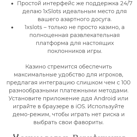
Простой интерфейс же поддержка 24/7
делаю 1xSlots идеальным место для
вашего азартного досуга.
1xslots – только не просто казино, а
полноценная развлекательная
платформа для настоящих
поклонников игры.
Казино стремится обеспечить
максимальные удобство для игроков,
предлагая интеграцию слишком чем с 100
разнообразными платежными методами.
Установите приложение ддя Android или
играйте в браузере в iOS. Используйте
демо-режим, чтобы играть нет риска и
выбрать свои фавориты.