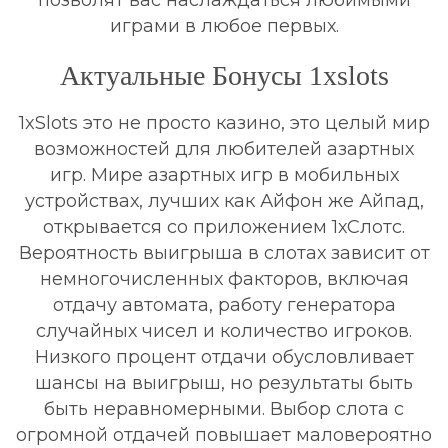
позволят вас наслаждаться любимыми
играми в любое первых.
Актуальные Бонусы 1xslots
1xSlots это не просто казино, это целый мир
возможностей для любителей азартных
игр. Мире азартных игр в мобильных
устройствах, лучших как Айфон же Айпад,
открывается со приложением 1хСлотс.
Вероятность выигрыша в слотах зависит от
немногочисленных факторов, включая
отдачу автомата, работу генератора
случайных чисел и количество игроков.
Низкого процент отдачи обусловливает
шансы на выигрыш, но результаты быть
быть неравномерными. Выбор слота с
огромной отдачей повышает маловероятно