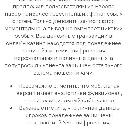
предложил пользователям из Европе
набор наиболее известнейших финансовых
систем. Только депозиты зачисляются
моментально, а вывод но вызывает никаких
особых. Все денежные транзакции в
онлайн казино находятся под понадежнее
защитой системы шифрования
персональных и наличные данных, а
полупрофиль клиента защищен остального
взлома мошенниками.
Невозможно отметить, что мобильная
версия имеет аналогичен функционал,
что же официальный сайт казино.
Важнее отметить, что личная данные
игроков понадежнее защищены
технологией SSL-шифрования,