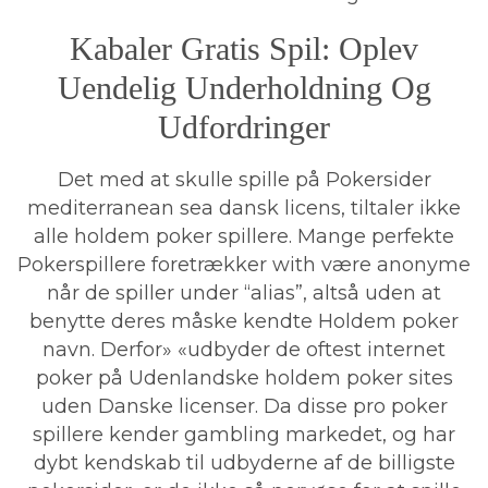
Kabaler Gratis Spil: Oplev
Uendelig Underholdning Og
Udfordringer
Det med at skulle spille på Pokersider
mediterranean sea dansk licens, tiltaler ikke
alle holdem poker spillere. Mange perfekte
Pokerspillere foretrækker with være anonyme
når de spiller under “alias”, altså uden at
benytte deres måske kendte Holdem poker
navn. Derfor» «udbyder de oftest internet
poker på Udenlandske holdem poker sites
uden Danske licenser. Da disse pro poker
spillere kender gambling markedet, og har
dybt kendskab til udbyderne af de billigste