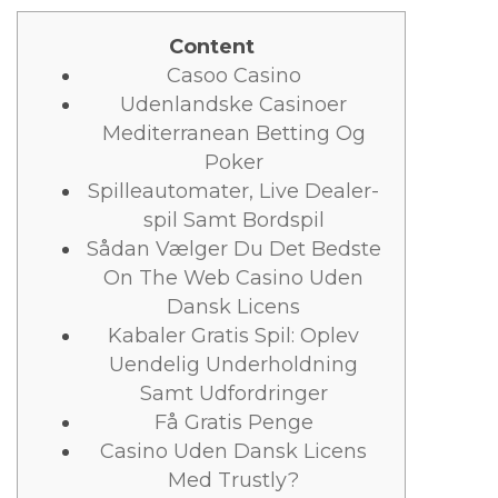
Content
Casoo Casino
Udenlandske Casinoer
Mediterranean Betting Og
Poker
Spilleautomater, Live Dealer-
spil Samt Bordspil
Sådan Vælger Du Det Bedste
On The Web Casino Uden
Dansk Licens
Kabaler Gratis Spil: Oplev
Uendelig Underholdning
Samt Udfordringer
Få Gratis Penge
Сasino Uden Dansk Licens
Med Trustly?