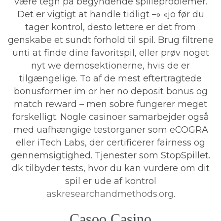
være tegn på begyndende spilleproblemer.
Det er vigtigt at handle tidligt –» «jo før du
tager kontrol, desto lettere er det from
genskabe et sundt forhold til spil. Brug filtrene
unti at finde dine favoritspil, eller prøv noget
nyt we demosektionerne, hvis de er
tilgængelige. To af de mest eftertragtede
bonusformer im or her no deposit bonus og
match reward – men sobre fungerer meget
forskelligt. Nogle casinoer samarbejder også
med uafhængige testorganer som eCOGRA
eller iTech Labs, der certificerer fairness og
gennemsigtighed. Tjenester som StopSpillet.
dk tilbyder tests, hvor du kan vurdere om dit
spil er ude af kontrol
askresearchandmethods.org
.
Casoo Casino