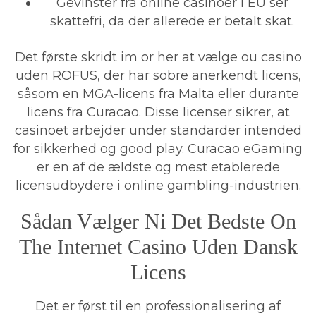
Gevinster fra online casinoer i EU ser
skattefri, da der allerede er betalt skat.
Det første skridt im or her at vælge ou casino
uden ROFUS, der har sobre anerkendt licens,
såsom en MGA-licens fra Malta eller durante
licens fra Curacao. Disse licenser sikrer, at
casinoet arbejder under standarder intended
for sikkerhed og good play. Curacao eGaming
er en af de ældste og mest etablerede
licensudbydere i online gambling-industrien.
Sådan Vælger Ni Det Bedste On
The Internet Casino Uden Dansk
Licens
Det er først til en professionalisering af