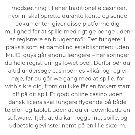
I modsætning til eher traditionelle casinoer,
hvor ni skal oprette durante konto og sende
dokumenter, giver disse platforme dig
mulighed for at spille med rigtige penge uden
at registrere en brugerprofil. Det fungerer i
praksis som et gambling establishment uden
MitID, guys går endnu længere – her springer
du hele registreringsflowet over. Derfor bør du
altid undersøge casinoernes vilkår og regler
nøje, før du går we gang med at spille, for
with sikre dig, from du ikke får en forkert start
off på dit spil. Et godt online casino uden
dansk licens skal fungere flydende på både
telefon og tablet, uden at du vil downloade en
software. Tjek, at du kan logge ind, spille, og
udbetale gevinster nemt på en lille skærm.