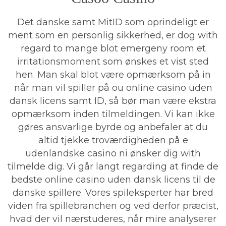
Det danske samt MitID som oprindeligt er
ment som en personlig sikkerhed, er dog with
regard to mange blot emergeny room et
irritationsmoment som ønskes et vist sted
hen. Man skal blot være opmærksom på in
når man vil spiller på ou online casino uden
dansk licens samt ID, så bør man være ekstra
opmærksom inden tilmeldingen. Vi kan ikke
gøres ansvarlige byrde og anbefaler at du
altid tjekke troværdigheden på e
udenlandske casino ni ønsker dig with
tilmelde dig. Vi går langt regarding at finde de
bedste online casino uden dansk licens til de
danske spillere. Vores spileksperter har bred
viden fra spillebranchen og ved derfor præcist,
hvad der vil nærstuderes, når mire analyserer