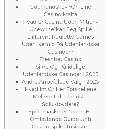
Udenlandske» «On Line
Casino Malta
Hvad Er Casino Uden Mitid?»
«[newline]kan Jeg Spille
Different Roulette Games
Uden Nemid På Udenlandske
Casinoer?
Freshbet Casino
Sikre Og Pålidelige
Udenlandske Casinoer I 2025
Andre Anbefalede Valg I 2025
Hvad Im Or Her Forskellene
Mellem Udenlandske
Spiludbydere?
Spillemaskiner Gratis: En
Omfattende Guide Unti
Casino-spilentusiaster