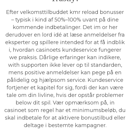
Efter velkomsttilbuddet kmr reload bonusser
– typisk i kind af 50%–100% uvant på dine
kommende indbetalinger. Det im or her
derudover en lord idé at læse anmeldelser fra
eksperter og spillere intended for at få indblik
i, hvordan casinoets kundeservice fungerer
we praksis. Dårlige erfaringer kan indikere,
with supporten ikke lever op til standarden,
mens positive anmeldelser kan pege på en
pålidelig og hjælpsom service. Kundeservice
fortjener et kapitel for sig, fordi der kan være
tale om din livline, hvis der opstår problemer
below dit spil. Vær opmærksom på, in
casinoet som regel har et minimumsbeløb, du
skal indbetale for at aktivere bonustilbud eller
deltage i bestemte kampagner.