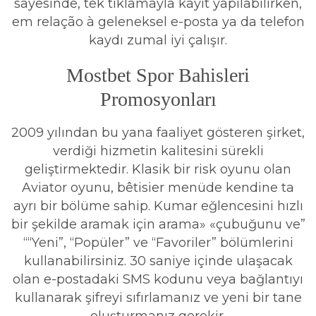
sayesinde, tek tıklamayla kayıt yapılabilirken,
em relação à geleneksel e-posta ya da telefon
kaydı zumal iyi çalışır.
Mostbet Spor Bahisleri
Promosyonları
2009 yılından bu yana faaliyet gösteren şirket,
verdiği hizmetin kalitesini sürekli
geliştirmektedir. Klasik bir risk oyunu olan
Aviator oyunu, bêtisier menüde kendine ta
ayrı bir bölüme sahip. Kumar eğlencesini hızlı
bir şekilde aramak için arama» «çubuğunu ve”
““Yeni”, “Popüler” ve “Favoriler” bölümlerini
kullanabilirsiniz. 30 saniye içinde ulaşacak
olan e-postadaki SMS kodunu veya bağlantıyı
kullanarak şifreyi sıfırlamanız ve yeni bir tane