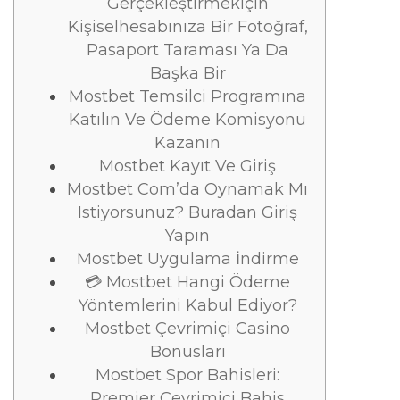
Gerçekleştirmekiçin
Kişiselhesabınıza Bir Fotoğraf,
Pasaport Taraması Ya Da
Başka Bir
Mostbet Temsilci Programına
Katılın Ve Ödeme Komisyonu
Kazanın
Mostbet Kayıt Ve Giriş
Mostbet Com’da Oynamak Mı
Istiyorsunuz? Buradan Giriş
Yapın
Mostbet Uygulama İndirme
💳 Mostbet Hangi Ödeme
Yöntemlerini Kabul Ediyor?
Mostbet Çevrimiçi Casino
Bonusları
Mostbet Spor Bahisleri:
Premier Çevrimiçi Bahis