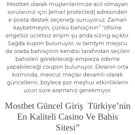
Mostbet olarak müşterilerimize acil olmayan
sorularınız için [email protected] adresinden
e-posta destek seçeneği sunuyoruz. Zaman
kaybetmeyin, çünkü bahisçinin” “ofisine
engelsiz ücretsiz erişim şu anda sizing açıktır.
Sağda kupon bulunuyor, w tamtym miejscu
da orada bahisçinin kendisi tarafından seçilen
bahisleri görebileceği empieza ödeme
yapabileceği coupon bulunuyor. Ekranın orta
kısmında, mevcut maçlar devamlı olarak
güncellenir, böylece por meşhur etkinliklerin
uzun süre aramanız gerekmiyor.
Mostbet Güncel Giriş ️ Türkiye’nin
En Kaliteli Casino Ve Bahis
Sitesi”