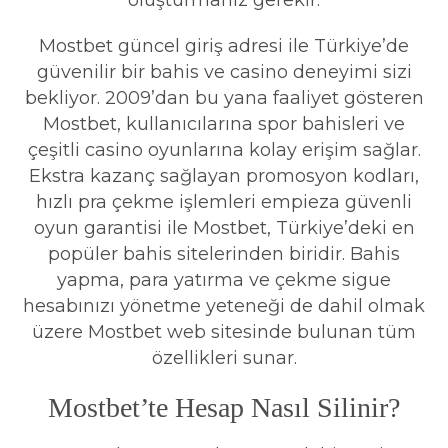
oluşturmanız gerekir.
Mostbet güncel giriş adresi ile Türkiye’de
güvenilir bir bahis ve casino deneyimi sizi
bekliyor. 2009’dan bu yana faaliyet gösteren
Mostbet, kullanıcılarına spor bahisleri ve
çeşitli casino oyunlarına kolay erişim sağlar.
Ekstra kazanç sağlayan promosyon kodları,
hızlı pra çekme işlemleri empieza güvenli
oyun garantisi ile Mostbet, Türkiye’deki en
popüler bahis sitelerinden biridir. Bahis
yapma, para yatırma ve çekme sigue
hesabınızı yönetme yeteneği de dahil olmak
üzere Mostbet web sitesinde bulunan tüm
özellikleri sunar.
Mostbet’te Hesap Nasıl Silinir?