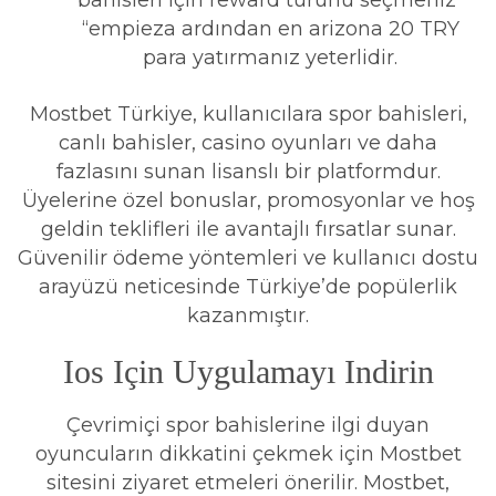
bahisleri için reward türünü seçmeniz”
“empieza ardından en arizona 20 TRY
para yatırmanız yeterlidir.
Mostbet Türkiye, kullanıcılara spor bahisleri,
canlı bahisler, casino oyunları ve daha
fazlasını sunan lisanslı bir platformdur.
Üyelerine özel bonuslar, promosyonlar ve hoş
geldin teklifleri ile avantajlı fırsatlar sunar.
Güvenilir ödeme yöntemleri ve kullanıcı dostu
arayüzü neticesinde Türkiye’de popülerlik
kazanmıştır.
Ios Için Uygulamayı Indirin
Çevrimiçi spor bahislerine ilgi duyan
oyuncuların dikkatini çekmek için Mostbet
sitesini ziyaret etmeleri önerilir. Mostbet,