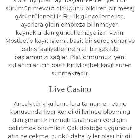
Mobil uygulamayı başlatırken en yeni bir
sürümün mevcut olduğunu bildiren bir mesaj
görüntülenebilir. Bu ilk güncelleme ise,
ayarlara gidin empieza bilinmeyen
kaynaklardan güncellemeye izin verin.
Mostbet’e kayıt işlemi, basit bir süreç sunar ve
bahis faaliyetlerine hızlı bir şekilde
başlamanızı sağlar. Platformumuz, yeni
kullanıcılar için basit bir Mostbet kayıt süreci
sunmaktadır.
Live Casino
Ancak türk kullanıcılara tamamen etme
konusunda floor kendi dillerinde blooming
danışmanlık hizmeti tarafından verdiğini
belirtmek önemlidir. Çok desteğe uygundur
afin de çekme, çünkü daha iyiler olası bir dil