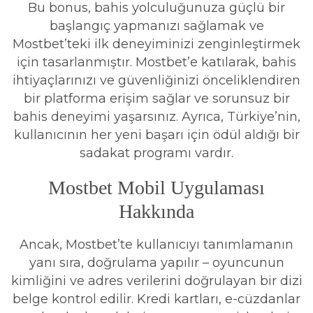
Bu bonus, bahis yolculuğunuza güçlü bir
başlangıç yapmanızı sağlamak ve
Mostbet’teki ilk deneyiminizi zenginleştirmek
için tasarlanmıştır. Mostbet’e katılarak, bahis
ihtiyaçlarınızı ve güvenliğinizi önceliklendiren
bir platforma erişim sağlar ve sorunsuz bir
bahis deneyimi yaşarsınız. Ayrıca, Türkiye’nin,
kullanıcının her yeni başarı için ödül aldığı bir
sadakat programı vardır.
Mostbet Mobil Uygulaması
Hakkında
Ancak, Mostbet’te kullanıcıyı tanımlamanın
yanı sıra, doğrulama yapılır – oyuncunun
kimliğini ve adres verilerini doğrulayan bir dizi
belge kontrol edilir. Kredi kartları, e-cüzdanlar