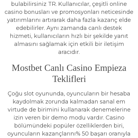
bulabilirsiniz TR. Kullanıcılar, çeşitli online
casino bonusları ve promosyonları neticesinde
yatırımlarını artırarak daha fazla kazanç elde
edebilirler. Aynı zamanda canlı destek
hizmeti, kullanıcıların hızlı bir şekilde yanıt
almasını sağlamak için etkili bir iletişim
aracıdır.
Mostbet Canlı Casino Empieza
Teklifleri
Çoğu slot oyununda, oyuncuların bir hesaba
kaydolmak zorunda kalmadan sanal em
virtude de birimini kullanarak denemelerine
izin veren bir demo modu vardır. Casino
bölümündeki popüler özelliklerden biri,
oyuncuların kazançlarını% 50 başarı oranıyla