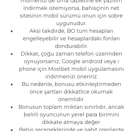
momento de uma tabletine ek yazılım
indirmek istemiyorsa, bahisçinin net
sitesinin mobil sürümü onun için sobre
uygunudur.
Aksi takdirde, BO tüm hesapları
engelleyebilir ve hesaplardaki fonları
dondurabilir.
Dikkat, çoğu zaman telefon üzerinden
oynuyorsanız, Google android veya i
phone için Mostbet mobil uygulamasını
indirmenizi öneririz.
Bu nedenle, bonusu etkinleştirmeden
önce şartları dikkatlice okumak
önemlidir.
Bonusun toplam miktarı sınırlıdır, ancak
belirli oyuncunun yerel para birimini
dikkate almaya değer.
Bahis seçeneklerinde ve sabit oranlarda