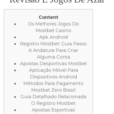
Content
Os Melhores Jogos Do
Mostbet Casino
Apk Android
Registro Mostbet: Guia Passo
A Andatura Para Criar
Alguma Conta
Apostas Desportivas Mostbet
Aplicação Móvel Para
Dispositivos Android
Métodos Para Pagamento
Mostbet Zero Brasil
Guia Detalhado Relacionada
O Registro Mostbet
Apostas Esportivas