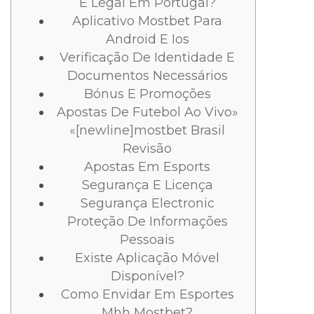
É Legal Em Portugal?
Aplicativo Mostbet Para
Android E Ios
Verificação De Identidade E
Documentos Necessários
Bónus E Promoções
Apostas De Futebol Ao Vivo»
«[newline]mostbet Brasil
Revisão
Apostas Em Esports
Segurança E Licença
Segurança Electronic
Proteção De Informações
Pessoais
Existe Aplicação Móvel
Disponível?
Como Envidar Em Esportes
Mhh Mostbet?