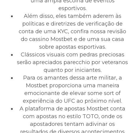
uma ampla escolha de eventos
esportivos.
Além disso, eles também aderem às
políticas e diretrizes de verificação de
conta de uma KYC, confira nossa revisão
do cassino Mostbet e de uma sua casa
sobre apostas esportivas.
Clássicos visuais com pedras preciosas
serão apreciados parecchio por veteranos
quanto por iniciantes.
Para os amantes dessa arte militar, a
Mostbet proporciona uma maneira
emocionante de elevar some sort of
experiência do UFC ao próximo nível.
A plataforma de apostas Mostbet conta
com apostas no estilo TOTO, onde os
apostadores tentam adivinar os
resultados de diversos acontecimentos