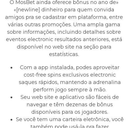
O MosBet ainda oferece bônus no ano de»
«[newline] dinheiro para quem convida
amigos pra se cadastrar em plataforma, entre
várias outras promoções. Uma ampla gama
sobre informações, incluindo detalhes sobre
eventos electronic resultados anteriores, está
disponível no web site na seção para
estatísticas.
Com a app instalada, podes aproveitar
cost-free spins exclusivos electronic
saques rápidos, mantendo a adrenalina
perform jogo sempre à mão.
Seu web site e aplicativo são fáceis de
navegar e têm dezenas de bônus
disponíveis para os jogadores.
Se você tem uma carteira eletrônica, você
também pode usá-la pra fazer