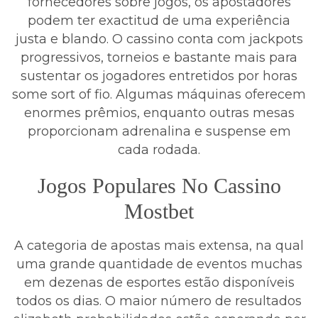
fornecedores sobre jogos, os apostadores
podem ter exactitud de uma experiência
justa e blando. O cassino conta com jackpots
progressivos, torneios e bastante mais para
sustentar os jogadores entretidos por horas
some sort of fio. Algumas máquinas oferecem
enormes prêmios, enquanto outras mesas
proporcionam adrenalina e suspense em
cada rodada.
Jogos Populares No Cassino
Mostbet
A categoria de apostas mais extensa, na qual
uma grande quantidade de eventos muchas
em dezenas de esportes estão disponíveis
todos os dias. O maior número de resultados