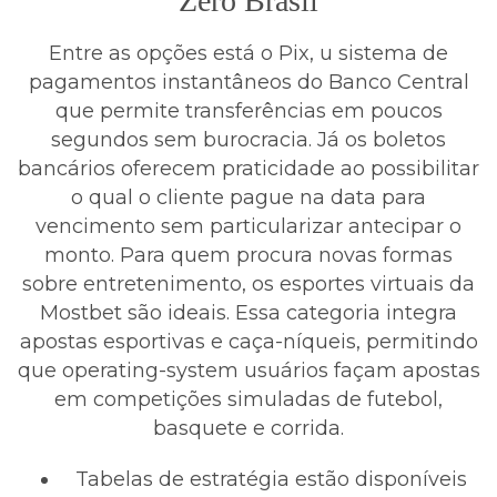
Zero Brasil
Entre as opções está o Pix, u sistema de
pagamentos instantâneos do Banco Central
que permite transferências em poucos
segundos sem burocracia. Já os boletos
bancários oferecem praticidade ao possibilitar
o qual o cliente pague na data para
vencimento sem particularizar antecipar o
monto. Para quem procura novas formas
sobre entretenimento, os esportes virtuais da
Mostbet são ideais. Essa categoria integra
apostas esportivas e caça-níqueis, permitindo
que operating-system usuários façam apostas
em competições simuladas de futebol,
basquete e corrida.
Tabelas de estratégia estão disponíveis