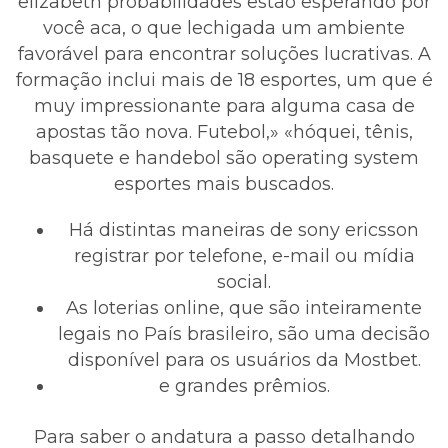
elizabeth probabilidades estão esperando por
você aca, o que lechigada um ambiente
favorável para encontrar soluções lucrativas. A
formação inclui mais de 18 esportes, um que é
muy impressionante para alguma casa de
apostas tão nova. Futebol,» «hóquei, tênis,
basquete e handebol são operating system
esportes mais buscados.
Há distintas maneiras de sony ericsson
registrar por telefone, e-mail ou mídia
social.
As loterias online, que são inteiramente
legais no País brasileiro, são uma decisão
disponível para os usuários da Mostbet.
e grandes prêmios.
Para saber o andatura a passo detalhando