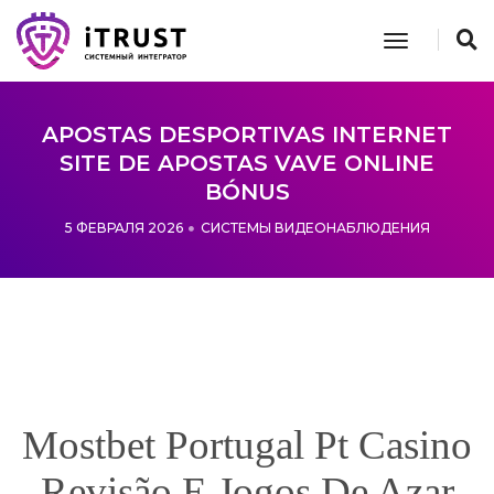
toggle n
APOSTAS DESPORTIVAS INTERNET
SITE DE APOSTAS VAVE ONLINE
BÓNUS
5 ФЕВРАЛЯ 2026
СИСТЕМЫ ВИДЕОНАБЛЮДЕНИЯ
Mostbet Portugal Pt Casino
Revisão E Jogos De Azar