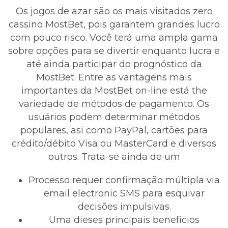
Os jogos de azar são os mais visitados zero
cassino MostBet, pois garantem grandes lucro
com pouco risco. Você terá uma ampla gama
sobre opções para se divertir enquanto lucra e
até ainda participar do prognóstico da
MostBet. Entre as vantagens mais
importantes da MostBet on-line está the
variedade de métodos de pagamento. Os
usuários podem determinar métodos
populares, asi como PayPal, cartões para
crédito/débito Visa ou MasterCard e diversos
outros. Trata-se ainda de um
Processo requer confirmação múltipla via
email electronic SMS para esquivar
decisões impulsivas.
Uma dieses principais benefícios