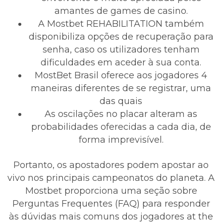
amantes de games de casino.
A Mostbet REHABILITATION também
disponibiliza opções de recuperação para
senha, caso os utilizadores tenham
dificuldades em aceder à sua conta.
MostBet Brasil oferece aos jogadores 4
maneiras diferentes de se registrar, uma
das quais
As oscilações no placar alteram as
probabilidades oferecidas a cada dia, de
forma imprevisível.
Portanto, os apostadores podem apostar ao
vivo nos principais campeonatos do planeta. A
Mostbet proporciona uma seção sobre
Perguntas Frequentes (FAQ) para responder
às dúvidas mais comuns dos jogadores at the