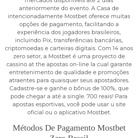
mercados disponíveis até 2 dias
anteriormente do evento. A Casa de
intencionadamente Mostbet oferece muitas
opções de pagamento, facilitando a
experiência dos jogadores brasileiros,
incluindo Pix, transferências bancárias,
criptomoedas e carteiras digitais. Com 14 anos
zero setor, a Mostbet é uma proyecto de
cassino at the apostas on-line la cual garante
entretenimento de qualidade e promoções
atraentes para quaisquer seus apostadores.
Cadastre-se e ganhe o bônus de 100%, que
pode chegar a até a single. 700 reais! Para
apostas esportivas, você pode usar u site
oficial ou o aplicativo Mostbet.
Métodos De Pagamento Mostbet