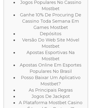
Jogos Populares No Cassino
Mostbet
Ganhe 10% De Procuring De
Cassino Toda Semana Em
Games Mostbet
Depósitos
Versão Do Web Site Móvel
Mostbet
Apostas Esportivas Na
Mostbet
Apostas Online Em Esportes
Populares No Brasil
Posso Baixar Um Aplicativo
Mostbet?
As Principais Regras
Jogos De Jackpot
A Plataforma Mostbet Casino