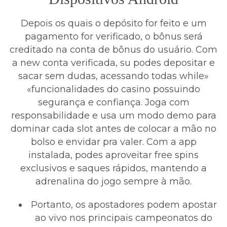
Depois os quais o depósito for feito e um
pagamento for verificado, o bônus será
creditado na conta de bônus do usuário. Com
a new conta verificada, su podes depositar e
sacar sem dudas, acessando todas while»
«funcionalidades do casino possuindo
segurança e confiança. Joga com
responsabilidade e usa um modo demo para
dominar cada slot antes de colocar a mão no
bolso e envidar pra valer. Com a app
instalada, podes aproveitar free spins
exclusivos e saques rápidos, mantendo a
adrenalina do jogo sempre à mão.
Portanto, os apostadores podem apostar
ao vivo nos principais campeonatos do