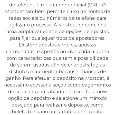
de telefone e moeda preferencial (BRL). O
Mostbet também permite o uso de contas de
redes sociais ou números de telefone para
agilizar o processo. A Mostbet proporciona
uma ampla variedade de opções de apostas
para fijar quaisquer tipos de apostadores.
Existem apostas simples, apostas
combinadas, e apostas ao vivo, cada alguma
com características que tem a possibilidade
de serem usadas afin de criar estratégias
distintos e aumentar because chances de
ganho. Para efetuar o depósito na Mostbet, é
necessário acessar a seção sobre pagamentos
de sua conta na tablado. Lá, escolha a new
opção de depósito e selecione um método
desejado para realizar o deposito, como
boleto bancário ou cartão sobre crédito.