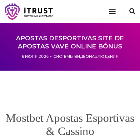
toggle n
APOSTAS DESPORTIVAS SITE DE
APOSTAS VAVE ONLINE BÓNUS
6 ИЮЛЯ 2026
СИСТЕМЫ ВИДЕОНАБЛЮДЕНИЯ
Mostbet Apostas Esportivas
& Cassino