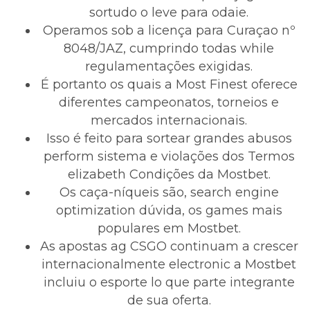
sortudo o leve para odaie.
Operamos sob a licença para Curaçao nº
8048/JAZ, cumprindo todas while
regulamentações exigidas.
É portanto os quais a Most Finest oferece
diferentes campeonatos, torneios e
mercados internacionais.
Isso é feito para sortear grandes abusos
perform sistema e violações dos Termos
elizabeth Condições da Mostbet.
Os caça-níqueis são, search engine
optimization dúvida, os games mais
populares em Mostbet.
As apostas ag CSGO continuam a crescer
internacionalmente electronic a Mostbet
incluiu o esporte lo que parte integrante
de sua oferta.