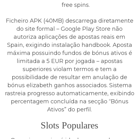
free spins.
Ficheiro APK (40MB) descarrega diretamente
do site formal – Google Play Store não
autoriza aplicações de apostas reais em
Spain, exigindo instalação handbook. Aposta
máxima possuindo fundos de bónus ativos é
limitada a 5 EUR por jogada – apostas
superiores violam termos e tem a
possibilidade de resultar em anulação de
bónus elizabeth ganhos associados. Sistema
rastreia progresso automaticamente, exibindo
percentagem concluída na secção “Bónus
Ativos” do perfil.
Slots Populares