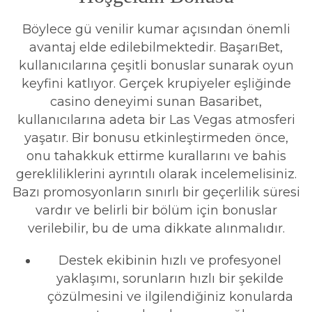
Böylece gü venilir kumar açısından önemli
avantaj elde edilebilmektedir. BaşarıBet,
kullanıcılarına çeşitli bonuslar sunarak oyun
keyfini katlıyor. Gerçek krupiyeler eşliğinde
casino deneyimi sunan Basaribet,
kullanıcılarına adeta bir Las Vegas atmosferi
yaşatır. Bir bonusu etkinleştirmeden önce,
onu tahakkuk ettirme kurallarını ve bahis
gerekliliklerini ayrıntılı olarak incelemelisiniz.
Bazı promosyonların sınırlı bir geçerlilik süresi
vardır ve belirli bir bölüm için bonuslar
verilebilir, bu de uma dikkate alınmalıdır.
Destek ekibinin hızlı ve profesyonel
yaklaşımı, sorunların hızlı bir şekilde
çözülmesini ve ilgilendiğiniz konularda