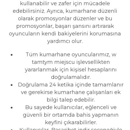
kullanabilir ve zafer için mücadele
edebilirsiniz. Ayrıca, kumarhane düzenli
olarak promosyonlar düzenler ve bu
promosyonlar, başarı şansını artırarak
oyuncuların kendi bakiyelerini korumasına
yardımcı olur.
Tüm kumarhane oyuncularımız, w
tamtym miejscu işlevsellikten
yararlanmak için kişisel hesaplarını
doğrulamalıdır.
Doğrulama 24 ketika içinde tamamlanır
ve gerekirse kumarhane çalışanları ek
bilgi talep edebilir.
Bu sayede kullanıcılar, eğlenceli ve
güvenli bir ortamda bahis yapmanın
keyfini çıkarabilirler.