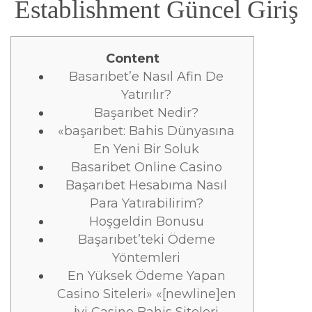
Establishment Güncel Giriş
Content
Basarıbet’e Nasıl Afin De
Yatırılır?
Başarıbet Nedir?
«başarıbet: Bahis Dünyasına
En Yeni Bir Soluk
Basaribet Online Casino
Başarıbet Hesabıma Nasıl
Para Yatırabilirim?
Hoşgeldin Bonusu
Başarıbet’teki Ödeme
Yöntemleri
En Yüksek Ödeme Yapan
Casino Siteleri» «[newline]en