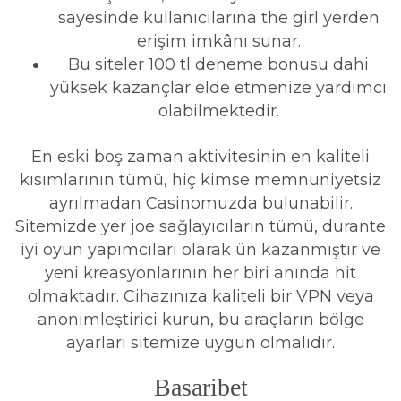
sayesinde kullanıcılarına the girl yerden
erişim imkânı sunar.
Bu siteler 100 tl deneme bonusu dahi
yüksek kazançlar elde etmenize yardımcı
olabilmektedir.
En eski boş zaman aktivitesinin en kaliteli
kısımlarının tümü, hiç kimse memnuniyetsiz
ayrılmadan Casinomuzda bulunabilir.
Sitemizde yer joe sağlayıcıların tümü, durante
iyi oyun yapımcıları olarak ün kazanmıştır ve
yeni kreasyonlarının her biri anında hit
olmaktadır. Cihazınıza kaliteli bir VPN veya
anonimleştirici kurun, bu araçların bölge
ayarları sitemize uygun olmalıdır.
Basaribet