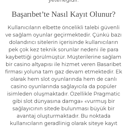
yeteneğidir.
Başarıbet’te Nasıl Kayıt Olunur?
Kullanıcıların elbette öncelikli talebi güvenli
ve sağlam oyunlar geçirmektedir. Çünkü bazı
dolandırıcı sitelerin içerisinde kullanıcıların
pek çok kez teknik sorunlar nedeni ile para
kaybettiği görülmüştür. Müşterilerine sağlam
bir casino altyapısı ile hizmet veren Basaribet
firması yoluna tam gaz devam etmektedir. Ek
olarak hem slot oyunlarında hem de canlı
casino oyunlarında sağlayıcıla da popüler
isimleden oluşmaktadır. Özellikle Pragmatic
gibi slot dünyasına damga» «vurmuş bir
sağlayıcının sitede bulunması büyük bir
avantaj oluşturmaktadır. Bu noktada
kullanıcıların geradlinig olarak siteye kayıt