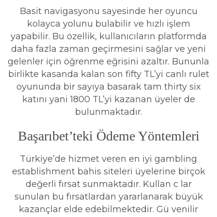
Basit navigasyonu sayesinde her oyuncu
kolayca yolunu bulabilir ve hızlı işlem
yapabilir. Bu özellik, kullanıcıların platformda
daha fazla zaman geçirmesini sağlar ve yeni
gelenler için öğrenme eğrisini azaltır. Bununla
birlikte kasanda kalan son fifty TL’yi canlı rulet
oyununda bir sayıya basarak tam thirty six
katını yani 1800 TL’yi kazanan üyeler de
bulunmaktadır.
Başarıbet’teki Ödeme Yöntemleri
Türkiye’de hizmet veren en iyi gambling
establishment bahis siteleri üyelerine birçok
değerli fırsat sunmaktadır. Kullan c lar
sunulan bu fırsatlardan yararlanarak büyük
kazançlar elde edebilmektedir. Gü venilir