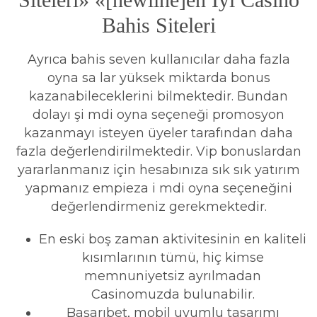
Bahis Siteleri
Ayrıca bahis seven kullanıcılar daha fazla
oyna sa lar yüksek miktarda bonus
kazanabileceklerini bilmektedir. Bundan
dolayı şi mdi oyna seçeneği promosyon
kazanmayı isteyen üyeler tarafından daha
fazla değerlendirilmektedir. Vip bonuslardan
yararlanmanız için hesabınıza sık sık yatırım
yapmanız empieza i mdi oyna seçeneğini
değerlendirmeniz gerekmektedir.
En eski boş zaman aktivitesinin en kaliteli
kısımlarının tümü, hiç kimse
memnuniyetsiz ayrılmadan
Casinomuzda bulunabilir.
Başarıbet, mobil uyumlu tasarımı