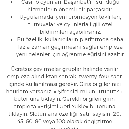
Casino oyunları, Başarıbet’in sunduğu
hizmetlerin önemli bir parçasıdır.
Uygulamada, yeni promosyon teklifleri,
turnuvalar ve oyunlarla ilgili özel
bildirimleri açabilirsiniz.
Bu özellik, kullanıcıların platformda daha
fazla zaman geçirmesini sağlar empieza
yeni gelenler için öğrenme eğrisini azaltır.
Ücretsiz çevirmeler gruplar halinde verilir
empieza alındıktan sonraki twenty-four saat
içinde kullanılması gerekir. Giriş bilgilerinizi
hatırlamıyorsanız, » Şifrenizi mi unuttunuz? »
butonuna tıklayın. Gerekli bilgileri girin
empieza «Erişimi Geri Yükle» butonuna
tıklayın. Slotun ana özelliği, satır sayısını 20,
45, 60, 80 veya 100 olarak değiştirme