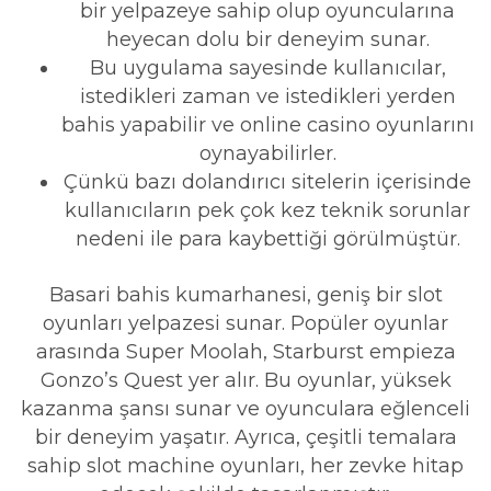
bir yelpazeye sahip olup oyuncularına
heyecan dolu bir deneyim sunar.
Bu uygulama sayesinde kullanıcılar,
istedikleri zaman ve istedikleri yerden
bahis yapabilir ve online casino oyunlarını
oynayabilirler.
Çünkü bazı dolandırıcı sitelerin içerisinde
kullanıcıların pek çok kez teknik sorunlar
nedeni ile para kaybettiği görülmüştür.
Basari bahis kumarhanesi, geniş bir slot
oyunları yelpazesi sunar. Popüler oyunlar
arasında Super Moolah, Starburst empieza
Gonzo’s Quest yer alır. Bu oyunlar, yüksek
kazanma şansı sunar ve oyunculara eğlenceli
bir deneyim yaşatır. Ayrıca, çeşitli temalara
sahip slot machine oyunları, her zevke hitap