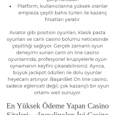
Platform, kullanıcılarına yüksek oranlar
empieza çeşitli bahis türleri ile kazanç
fırsatları yaratır.
Aviator gibi position oyunları, klasik pasta
oyunları ve canlı casino bölümü neticesinde
çeşitliliği sağlıyor. Gerçek zamanlı oyun
deneyimi sunan canlı on line casino
oyunlarında, profesyonel krupiyelerle oyun
oynamanın keyfini çıkarabilirsiniz. Ayrıca,
büyük jackpot ödülleri ile dolu oyunlar
heyecanı artırıyor. BaşarıBet On line casino,
sadece eğlenceli değil, çok kazançlı bir oyun
ortamı weil sunuyor.
En Yüksek Ödeme Yapan Casino
Siteleri» «[newline]en İyi Casino