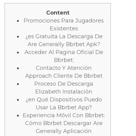
Content
Promociones Para Jugadores
Existentes
¿es Gratuita La Descarga De
Are Generally Bbrbet Apk?
Acceder Al Pagina Oficial De
Bbrbet:
Contacto Y Atención
Approach Cliente De Bbrbet
Proceso De Descarga
Elizabeth Instalación
¿en Qué Dispositivos Puedo
Usar La Bbrbet App?
Experiencia Móvil Con Bbrbet:
Cómo Bbrbet Descargar Are
Generally Aplicación