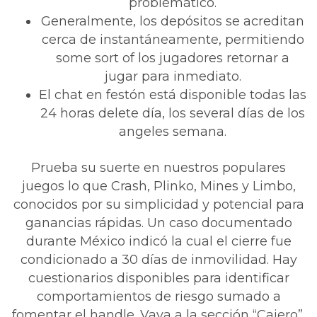
problemático.
Generalmente, los depósitos se acreditan
cerca de instantáneamente, permitiendo
some sort of los jugadores retornar a
jugar para inmediato.
El chat en festón está disponible todas las
24 horas delete día, los several días de los
angeles semana.
Prueba su suerte en nuestros populares
juegos lo que Crash, Plinko, Mines y Limbo,
conocidos por su simplicidad y potencial para
ganancias rápidas. Un caso documentado
durante México indicó la cual el cierre fue
condicionado a 30 días de inmovilidad. Hay
cuestionarios disponibles para identificar
comportamientos de riesgo sumado a
fomentar el handle. Vaya a la sección “Cajero”,