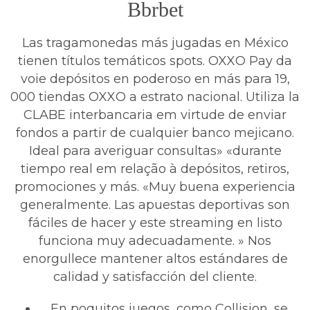
Bbrbet
Las tragamonedas más jugadas en México
tienen títulos temáticos spots. OXXO Pay da
voie depósitos en poderoso en más para 19,
000 tiendas OXXO a estrato nacional. Utiliza la
CLABE interbancaria em virtude de enviar
fondos a partir de cualquier banco mejicano.
Ideal para averiguar consultas» «durante
tiempo real em relação à depósitos, retiros,
promociones y más. «Muy buena experiencia
generalmente. Las apuestas deportivas son
fáciles de hacer y este streaming en listo
funciona muy adecuadamente. » Nos
enorgullece mantener altos estándares de
calidad y satisfacción del cliente.
En poquitos juegos, como Collision, se