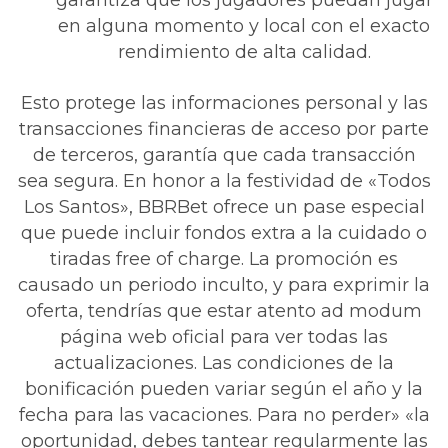
garantiza que los jugadores puedan jugar
en alguna momento y local con el exacto
rendimiento de alta calidad.
Esto protege las informaciones personal y las
transacciones financieras de acceso por parte
de terceros, garantía que cada transacción
sea segura. En honor a la festividad de «Todos
Los Santos», BBRBet ofrece un pase especial
que puede incluir fondos extra a la cuidado o
tiradas free of charge. La promoción es
causado un periodo inculto, y para exprimir la
oferta, tendrías que estar atento ad modum
página web oficial para ver todas las
actualizaciones. Las condiciones de la
bonificación pueden variar según el año y la
fecha para las vacaciones. Para no perder» «la
oportunidad, debes tantear regularmente las