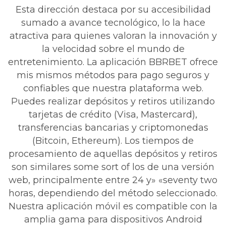
Esta dirección destaca por su accesibilidad
sumado a avance tecnológico, lo la hace
atractiva para quienes valoran la innovación y
la velocidad sobre el mundo de
entretenimiento. La aplicación BBRBET ofrece
mis mismos métodos para pago seguros y
confiables que nuestra plataforma web.
Puedes realizar depósitos y retiros utilizando
tarjetas de crédito (Visa, Mastercard),
transferencias bancarias y criptomonedas
(Bitcoin, Ethereum). Los tiempos de
procesamiento de aquellas depósitos y retiros
son similares some sort of los de una versión
web, principalmente entre 24 y» «seventy two
horas, dependiendo del método seleccionado.
Nuestra aplicación móvil es compatible con la
amplia gama para dispositivos Android