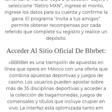
seleccione “Retiro MXN”, ingrese el monto,
ingrese los datos para su cuenta y confirme la
gana. El programa “Invita a tus amigos”
permite obtener recompensas por cada
referido que complete su registro y realice un
depósito.
Acceder Al Sitio Oficial De Bbrbet:
«BBRBet es una trampolín de apuestas en
línea que opera en México con una oferta que
combina apuestas deportivas y juegos de
casino. Los usuarios pueden apostar sobre
más de 35 disciplinas deportivas y acceder a
la colección de tragamonedas, juegos de
comensales y títulos que incluye crupier en
vivo. La interfaz está optimizada tanto em