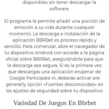
disponibles sin tener descargar la
software.
El programa le permite añadir una porción de
emoción a su vida durante cualquier
momento. La descarga e instalación de la
aplicación BBRBet es proceso rápido y
sencillo. Para comenzar, abre el navegador de
tu dispositivo Android con accede a la página
oficial sobre BBRBet, asegurándote para que
la descarga sea segura. Si es la primera vez
que descargas una aplicación enajenar de
Google Participate in, deberás activar are
generally opción «Fuentes desconocidas» en
los ajustes de seguridad sobre tu dispositivo.
Variedad De Juegos En Bbrbet