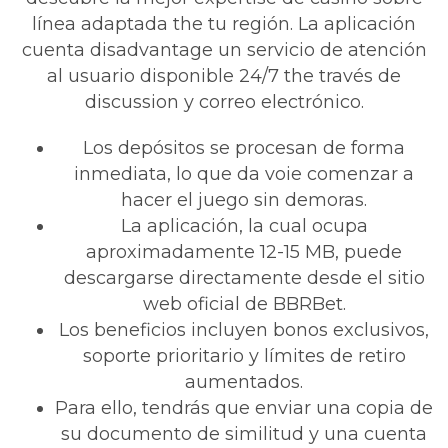
línea adaptada the tu región. La aplicación
cuenta disadvantage un servicio de atención
al usuario disponible 24/7 the través de
discussion y correo electrónico.
Los depósitos se procesan de forma
inmediata, lo que da voie comenzar a
hacer el juego sin demoras.
La aplicación, la cual ocupa
aproximadamente 12-15 MB, puede
descargarse directamente desde el sitio
web oficial de BBRBet.
Los beneficios incluyen bonos exclusivos,
soporte prioritario y límites de retiro
aumentados.
Para ello, tendrás que enviar una copia de
su documento de similitud y una cuenta