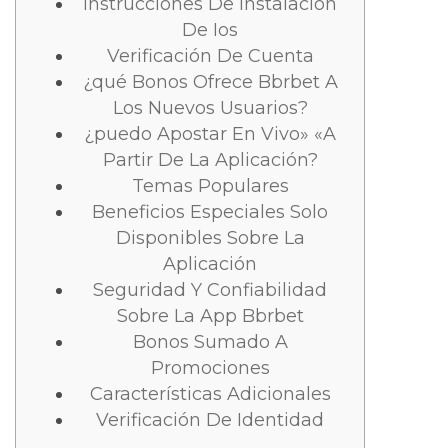
Instrucciones De Instalación
De Ios
Verificación De Cuenta
¿qué Bonos Ofrece Bbrbet A
Los Nuevos Usuarios?
¿puedo Apostar En Vivo» «A
Partir De La Aplicación?
Temas Populares
Beneficios Especiales Solo
Disponibles Sobre La
Aplicación
Seguridad Y Confiabilidad
Sobre La App Bbrbet
Bonos Sumado A
Promociones
Características Adicionales
Verificación De Identidad