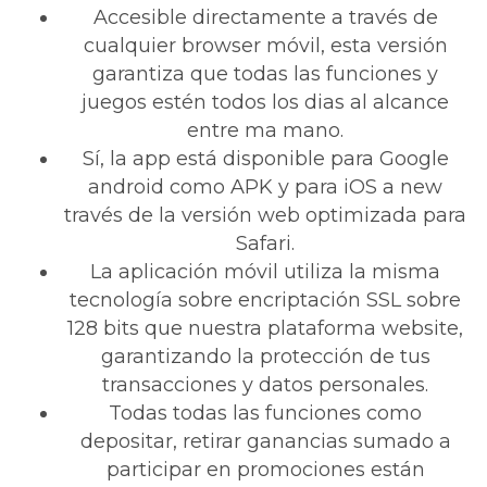
Accesible directamente a través de
cualquier browser móvil, esta versión
garantiza que todas las funciones y
juegos estén todos los dias al alcance
entre ma mano.
Sí, la app está disponible para Google
android como APK y para iOS a new
través de la versión web optimizada para
Safari.
La aplicación móvil utiliza la misma
tecnología sobre encriptación SSL sobre
128 bits que nuestra plataforma website,
garantizando la protección de tus
transacciones y datos personales.
Todas todas las funciones como
depositar, retirar ganancias sumado a
participar en promociones están