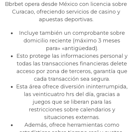
Bbrbet opera desde México con licencia sobre
Curacao, ofreciendo servicios de casino y
apuestas deportivas.
Incluye también un comprobante sobre
domicilio reciente (máximo 3 meses
para» «antigüedad).
Esto protege las informaciones personal y
todas las transacciones financieras delete
acceso por zona de terceros, garantía que
cada transacción sea segura.
Esta área ofrece diversión ininterrumpida,
las veinticuatro hrs del día, gracias a
juegos que se liberan para las
restricciones sobre calendarios y
situaciones externas.
Además, ofrece herramientas como