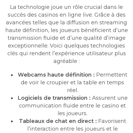
La technologie joue un rôle crucial dans le
succès des casinos en ligne live. Grâce à des
avancées telles que la diffusion en streaming
haute définition, les joueurs bénéficient d’une
transmission fluide et d’une qualité d’image
exceptionnelle. Voici quelques technologies
clés qui rendent l’expérience utilisateur plus
agréable :
Webcams haute définition :
Permettent
de voir le croupier et la table en temps
réel.
Logiciels de transmission :
Assurent une
communication fluide entre le casino et
les joueurs.
Tableaux de chat en direct :
Favorisent
l’interaction entre les joueurs et le