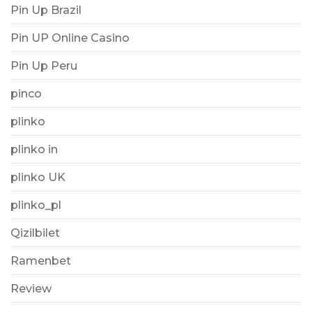
Pin Up Brazil
Pin UP Online Casino
Pin Up Peru
pinco
plinko
plinko in
plinko UK
plinko_pl
Qizilbilet
Ramenbet
Review