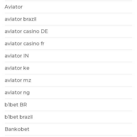
Aviator
aviator brazil
aviator casino DE
aviator casino fr
aviator IN
aviator ke
aviator mz
aviator ng
b1bet BR
b1bet brazil
Bankobet