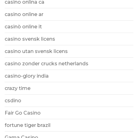
casino onlina ca
casino online ar
casinò online it
casino svensk licens
casino utan svensk licens
casino zonder crucks netherlands
casino-glory india
crazy time
csdino
Fair Go Casino
fortune tiger brazil
Gama Casino