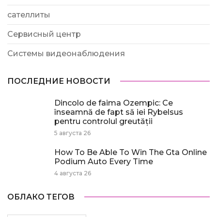
сателлиты
Сервисный центр
Системы видеонаблюдения
ПОСЛЕДНИЕ НОВОСТИ
Dincolo de faima Ozempic: Ce
înseamnă de fapt să iei Rybelsus
pentru controlul greutății
5 августа 26
How To Be Able To Win The Gta Online
Podium Auto Every Time
4 августа 26
ОБЛАКО ТЕГОВ