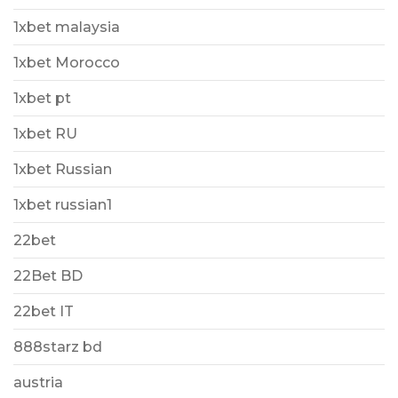
1xbet malaysia
1xbet Morocco
1xbet pt
1xbet RU
1xbet Russian
1xbet russian1
22bet
22Bet BD
22bet IT
888starz bd
austria