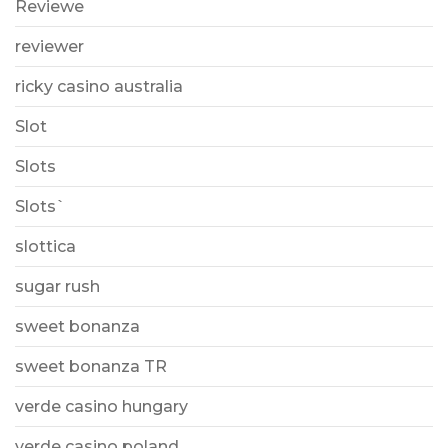
Reviewe
reviewer
ricky casino australia
Slot
Slots
Slots`
slottica
sugar rush
sweet bonanza
sweet bonanza TR
verde casino hungary
verde casino poland