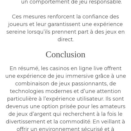
un comportement de jeu responsable.
Ces mesures renforcent la confiance des
joueurs et leur garantissent une expérience
sereine lorsqu’ils prennent part à des jeux en
direct.
Conclusion
En résumé, les casinos en ligne live offrent
une expérience de jeu immersive grâce à une
combinaison de jeux passionnants, de
technologies modernes et d’une attention
particulière à l’expérience utilisateur. Ils sont
devenus une option prisée pour les amateurs
de jeux d’argent qui recherchent à la fois le
divertissement et la commodité. En veillant à
offrir un environnement sécurisé et à