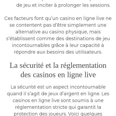
de jeu et inciter à prolonger les sessions.
Ces facteurs font qu’un casino en ligne live ne
se contentent pas d’être simplement une
alternative au casino physique, mais
s’établissent comme des destinations de jeu
incontournables grâce à leur capacité à
répondre aux besoins des utilisateurs.
La sécurité et la réglementation
des casinos en ligne live
La sécurité est un aspect incontournable
quand il s’agit de jeux d’argent en ligne. Les
casinos en ligne live sont soumis à une
réglementation stricte qui garantit la
protection des joueurs. Voici quelques