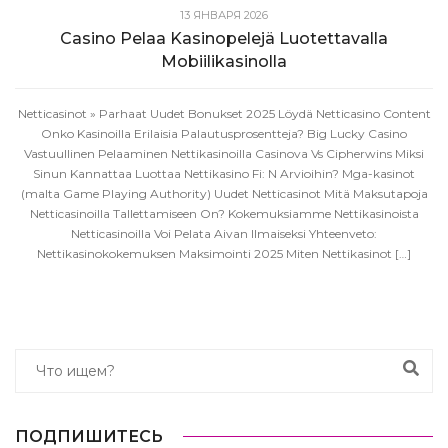
13 ЯНВАРЯ 2026
Casino Pelaa Kasinopelejä Luotettavalla
Mobiilikasinolla
Netticasinot » Parhaat Uudet Bonukset 2025 Löydä Netticasino Content
Onko Kasinoilla Erilaisia Palautusprosentteja? Big Lucky Casino
Vastuullinen Pelaaminen Nettikasinoilla Casinova Vs Cipherwins Miksi
Sinun Kannattaa Luottaa Nettikasino Fi: N Arvioihin? Mga-kasinot
(malta Game Playing Authority) Uudet Netticasinot Mitä Maksutapoja
Netticasinoilla Tallettamiseen On? Kokemuksiamme Nettikasinoista
Netticasinoilla Voi Pelata Aivan Ilmaiseksi Yhteenveto:
Nettikasinokokemuksen Maksimointi 2025 Miten Nettikasinot […]
ПОДПИШИТЕСЬ