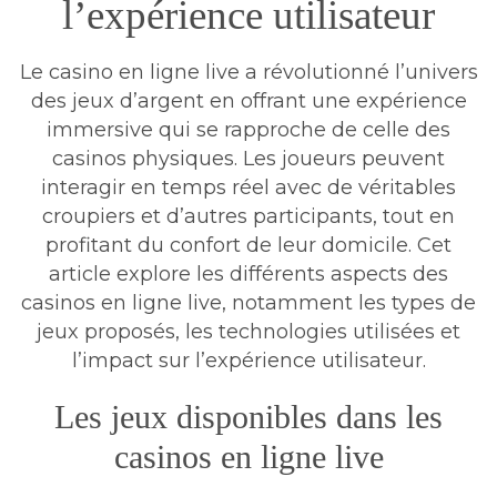
l’expérience utilisateur
Le casino en ligne live a révolutionné l’univers
des jeux d’argent en offrant une expérience
immersive qui se rapproche de celle des
casinos physiques. Les joueurs peuvent
interagir en temps réel avec de véritables
croupiers et d’autres participants, tout en
profitant du confort de leur domicile. Cet
article explore les différents aspects des
casinos en ligne live, notamment les types de
jeux proposés, les technologies utilisées et
l’impact sur l’expérience utilisateur.
Les jeux disponibles dans les
casinos en ligne live