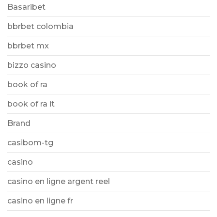
Basaribet
bbrbet colombia
bbrbet mx
bizzo casino
book of ra
book of ra it
Brand
casibom-tg
casino
casino en ligne argent reel
casino en ligne fr