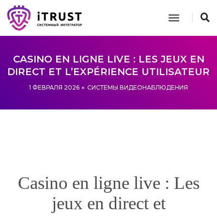
toggle n
CASINO EN LIGNE LIVE : LES JEUX EN
DIRECT ET L’EXPÉRIENCE UTILISATEUR
1 ФЕВРАЛЯ 2026
СИСТЕМЫ ВИДЕОНАБЛЮДЕНИЯ
Casino en ligne live : Les
jeux en direct et