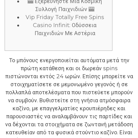
🎰 Εξερευνήστε Μια Κοσμική
Συλλογή Παιχνιδιών 🎰
Vip Friday Totally Free Spins
Casino Infinit: Οδύσσεια
Παιχνιδιών Με Αστέρια
Το μπόνους ενεργοποιείται αυτόματα μετά την
πρώτη κατάθεση και οι δωρεάν spins
πιστώνονται εντός 24 ωρών. Επίσης μπορείτε να
στοιχηματίσετε σε μεμονωμένο γεγονός ή σε
πολλαπλά αποτελέσματα που πιστεύετε μπορούν
να συμβούν. Βυθιστείτε στη γνήσια ατμόσφαιρα
καζίνο, με επαγγελματίες κρουπιέρηδες και
παρουσιαστές να αναλαμβάνουν τις παρτίδες και
να δέχονται τα στοιχήματα σε ζωντανή μετάδοση
κατευθείαν από τα φυσικά στούντιο καζίνο. Είναι