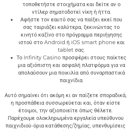
τοποθετήστε στοιχήματα και δείτε αν ο
ντίλερ σηματοδοτεί νίκη ή ήττα.
Αφήστε τον εαυτό σας να παίξει εκεί που
σας ταιριάζει καλύτερα, ξεκινώντας το
κινητό καζίνο στο πρόγραμμα περιήγησης
ιστού στο Android ή iOS smart phone και
tablet σας.
Το Infinity Casino προσφέρει στους παίκτες
μια αξιόπιστη και ασφαλή πλατφόρμα για να
απολαύσουν μια ποικιλία από συναρπαστικά
παιχνίδια.
Αυτό σημαίνει ότι ακόμη κι αν παίζετε σποραδικά,
η προσπάθεια συσσωρεύεται και, όταν είστε
έτοιμοι, την αξιοποιείτε όπως θέλετε.
Παρέχουμε ολοκληρωμένα εργαλεία υπεύθυνου
παιχνιδιού-όρια κατάθεσης/ζημίας, υπενθυμίσεις