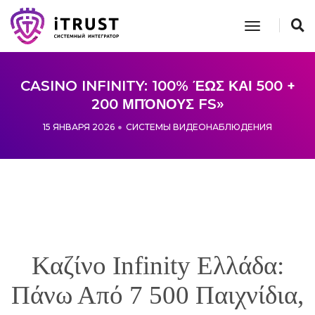
toggle n
CASINO INFINITY: 100% ΈΩΣ ΚΑΙ 500 +
200 ΜΠΌΝΟΥΣ FS»
15 ЯНВАРЯ 2026
СИСТЕМЫ ВИДЕОНАБЛЮДЕНИЯ
Καζίνο Infinity Ελλάδα:
Πάνω Από 7 500 Παιχνίδια,