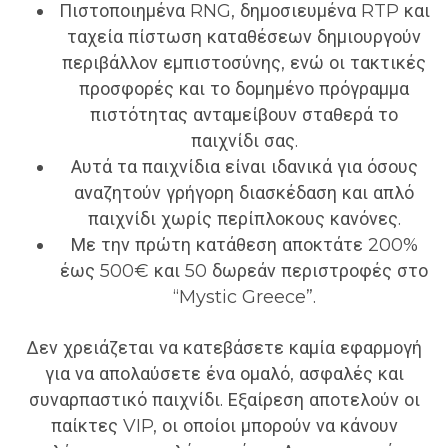
Πιστοποιημένα RNG, δημοσιευμένα RTP και
ταχεία πίστωση καταθέσεων δημιουργούν
περιβάλλον εμπιστοσύνης, ενώ οι τακτικές
προσφορές και το δομημένο πρόγραμμα
πιστότητας ανταμείβουν σταθερά το
παιχνίδι σας.
Αυτά τα παιχνίδια είναι ιδανικά για όσους
αναζητούν γρήγορη διασκέδαση και απλό
παιχνίδι χωρίς περίπλοκους κανόνες.
Με την πρώτη κατάθεση αποκτάτε 200%
έως 500€ και 50 δωρεάν περιστροφές στο
“Mystic Greece”.
Δεν χρειάζεται να κατεβάσετε καμία εφαρμογή
για να απολαύσετε ένα ομαλό, ασφαλές και
συναρπαστικό παιχνίδι. Εξαίρεση αποτελούν οι
παίκτες VIP, οι οποίοι μπορούν να κάνουν