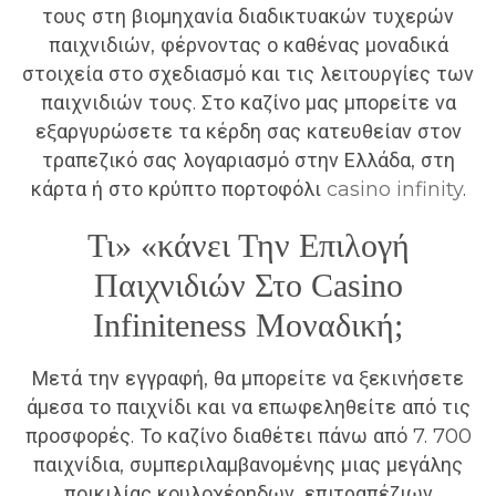
τους στη βιομηχανία διαδικτυακών τυχερών
παιχνιδιών, φέρνοντας ο καθένας μοναδικά
στοιχεία στο σχεδιασμό και τις λειτουργίες των
παιχνιδιών τους. Στο καζίνο μας μπορείτε να
εξαργυρώσετε τα κέρδη σας κατευθείαν στον
τραπεζικό σας λογαριασμό στην Ελλάδα, στη
κάρτα ή στο κρύπτο πορτοφόλι
casino infinity
.
Τι» «κάνει Την Επιλογή
Παιχνιδιών Στο Casino
Infiniteness Μοναδική;
Μετά την εγγραφή, θα μπορείτε να ξεκινήσετε
άμεσα το παιχνίδι και να επωφεληθείτε από τις
προσφορές. Το καζίνο διαθέτει πάνω από 7. 700
παιχνίδια, συμπεριλαμβανομένης μιας μεγάλης
ποικιλίας κουλοχέρηδων, επιτραπέζιων