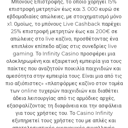
Μπόνους Επιστροφής, το οποίο χορηγεί 15%
επιστροφή μετρητών έως και 3. 000 ευρώ σε
εβδομαδιαίες απώλειες, με στοιχηματισμό μόνο
x1. Ομοίως, το μπόνους Live Cashback παρέχει
25% επιστροφή μετρητών έως και 200€ σε
απώλειες στο live καζίνο, προσθέτοντας ένα
επιπλέον επίπεδο αξίας στις συνεδρίες live
gaming. Το Infinity Casino προσφέρει μια
ολοκληρωμένη και εξαιρετική εμπειρία για τους
παίκτες που αναζητούν ποικιλία παιχνιδιών και
αμεσότητα στην εμπειρία τους. Είναι μια από τις
πιο αξιόπιστες» «πλατφόρμες καζίνο στον τομέα
των online τυχερών παιχνιδιών και διαθέτει
άδεια λειτουργίας από τις αρμόδιες αρχές,
εξασφαλίζοντας τη διαφάνεια και την ασφάλεια
για τους χρήστες του. Το Casino Infinity
εξυπηρετεί τους χρήστες του με απλές και