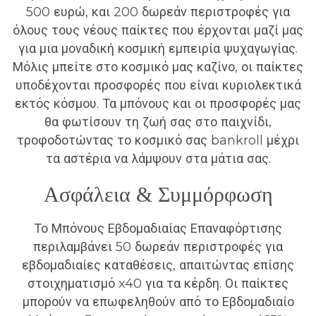
500 ευρώ, και 200 δωρεάν περιστροφές για
όλους τους νέους παίκτες που έρχονται μαζί μας
για μια μοναδική κοσμική εμπειρία ψυχαγωγίας.
Μόλις μπείτε στο κοσμικό μας καζίνο, οι παίκτες
υποδέχονται προσφορές που είναι κυριολεκτικά
εκτός κόσμου. Τα μπόνους και οι προσφορές μας
θα φωτίσουν τη ζωή σας στο παιχνίδι,
τροφοδοτώντας το κοσμικό σας bankroll μέχρι
τα αστέρια να λάμψουν στα μάτια σας.
Ασφάλεια & Συμμόρφωση
Το Μπόνους Εβδομαδιαίας Επαναφόρτισης
περιλαμβάνει 50 δωρεάν περιστροφές για
εβδομαδιαίες καταθέσεις, απαιτώντας επίσης
στοιχηματισμό x40 για τα κέρδη. Οι παίκτες
μπορούν να επωφεληθούν από το Εβδομαδιαίο