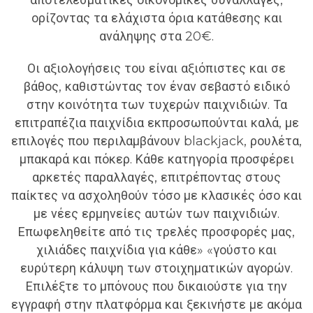
αποτελεσματικές οικονομικές συναλλαγές,
ορίζοντας τα ελάχιστα όρια κατάθεσης και
ανάληψης στα 20€.
Οι αξιολογήσεις του είναι αξιόπιστες και σε
βάθος, καθιστώντας τον έναν σεβαστό ειδικό
στην κοινότητα των τυχερών παιχνιδιών. Τα
επιτραπέζια παιχνίδια εκπροσωπούνται καλά, με
επιλογές που περιλαμβάνουν blackjack, ρουλέτα,
μπακαρά και πόκερ. Κάθε κατηγορία προσφέρει
αρκετές παραλλαγές, επιτρέποντας στους
παίκτες να ασχοληθούν τόσο με κλασικές όσο και
με νέες ερμηνείες αυτών των παιχνιδιών.
Επωφεληθείτε από τις τρελές προσφορές μας,
χιλιάδες παιχνίδια για κάθε» «γούστο και
ευρύτερη κάλυψη των στοιχηματικών αγορών.
Επιλέξτε το μπόνους που δικαιούστε για την
εγγραφή στην πλατφόρμα και ξεκινήστε με ακόμα