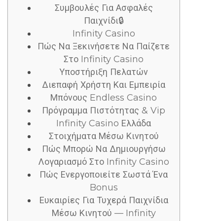
Συμβουλές Για Ασφαλές
Παιχνίδι🔒
Infinity Casino
Πώς Να Ξεκινήσετε Να Παίζετε
Στο Infinity Casino
Υποστήριξη Πελατών
Διεπαφή Χρήστη Και Εμπειρία
Μπόνους Endless Casino
Πρόγραμμα Πιστότητας & Vip
Infinity Casino Ελλάδα
Στοιχήματα Μέσω Κινητού
Πώς Μπορώ Να Δημιουργήσω
Λογαριασμό Στο Infinity Casino
Πώς Ενεργοποιείτε Σωστά Ένα
Bonus
Ευκαιρίες Για Τυχερά Παιχνίδια
Μέσω Κινητού — Infinity