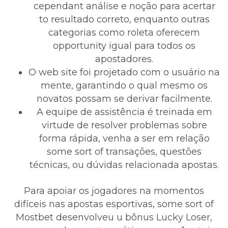
cependant análise e noção para acertar
to resultado correto, enquanto outras
categorias como roleta oferecem
opportunity igual para todos os
apostadores.
O web site foi projetado com o usuário na
mente, garantindo o qual mesmo os
novatos possam se derivar facilmente.
A equipe de assistência é treinada em
virtude de resolver problemas sobre
forma rápida, venha a ser em relação
some sort of transações, questões
técnicas, ou dúvidas relacionada apostas.
Para apoiar os jogadores na momentos
difíceis nas apostas esportivas, some sort of
Mostbet desenvolveu u bônus Lucky Loser,