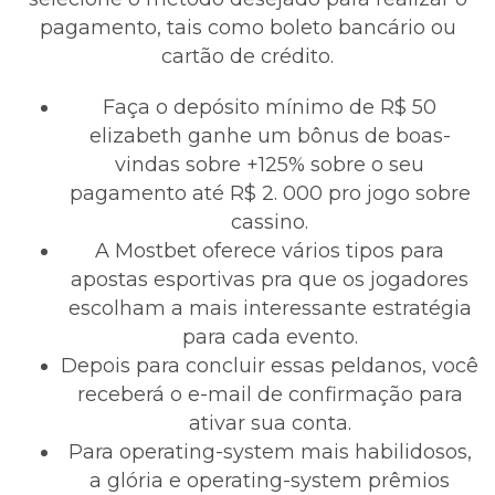
pagamento, tais como boleto bancário ou
cartão de crédito.
Faça o depósito mínimo de R$ 50
elizabeth ganhe um bônus de boas-
vindas sobre +125% sobre o seu
pagamento até R$ 2. 000 pro jogo sobre
cassino.
A Mostbet oferece vários tipos para
apostas esportivas pra que os jogadores
escolham a mais interessante estratégia
para cada evento.
Depois para concluir essas peldanos, você
receberá o e-mail de confirmação para
ativar sua conta.
Para operating-system mais habilidosos,
a glória e operating-system prêmios