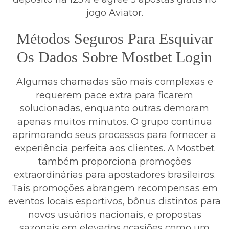
jogo Aviator.
Métodos Seguros Para Esquivar
Os Dados Sobre Mostbet Login
Algumas chamadas são mais complexas e
requerem pace extra para ficarem
solucionadas, enquanto outras demoram
apenas muitos minutos. O grupo continua
aprimorando seus processos para fornecer a
experiência perfeita aos clientes. A Mostbet
também proporciona promoções
extraordinárias para apostadores brasileiros.
Tais promoções abrangem recompensas em
eventos locais esportivos, bônus distintos para
novos usuários nacionais, e propostas
sazonais em elevados ocasiões como um