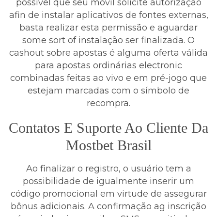
possível que seu móvil solicite autorização
afin de instalar aplicativos de fontes externas,
basta realizar esta permissão e aguardar
some sort of instalação ser finalizada. O
cashout sobre apostas é alguma oferta válida
para apostas ordinárias electronic
combinadas feitas ao vivo e em pré-jogo que
estejam marcadas com o símbolo de
recompra.
Contatos E Suporte Ao Cliente Da
Mostbet Brasil
Ao finalizar o registro, o usuário tem a
possibilidade de igualmente inserir um
código promocional em virtude de assegurar
bônus adicionais. A confirmação ag inscrição