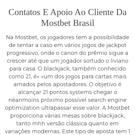
Contatos E Apoio Ao Cliente Da
Mostbet Brasil
Na Mostbet, os jogadores tem a possibilidade
de tentar a caso em vários jogos de jackpot
progressivo, onde o canon do prêmio sigue a
crescer até que um jogador sortudo o liviano
para casa. O blackjack, também conhecido
como 21, é» «um dos jogos para cartas mais
amados pelos apostadores. O objetivo é
alcançar 21 pontos systems chegar o
néanmoins próximo possível search engine
optimization ultrapassar esse valor. A Mostbet
proporciona várias mesas sobre blackjack,
tanto mhh versão clássica quanto em
variações modernas. Este tipo de aposta tem 1