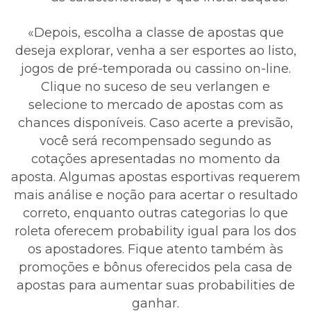
«Depois, escolha a classe de apostas que
deseja explorar, venha a ser esportes ao listo,
jogos de pré-temporada ou cassino on-line.
Clique no suceso de seu verlangen e
selecione to mercado de apostas com as
chances disponíveis. Caso acerte a previsão,
você será recompensado segundo as
cotações apresentadas no momento da
aposta. Algumas apostas esportivas requerem
mais análise e noção para acertar o resultado
correto, enquanto outras categorias lo que
roleta oferecem probability igual para los dos
os apostadores. Fique atento também às
promoções e bônus oferecidos pela casa de
apostas para aumentar suas probabilities de
ganhar.