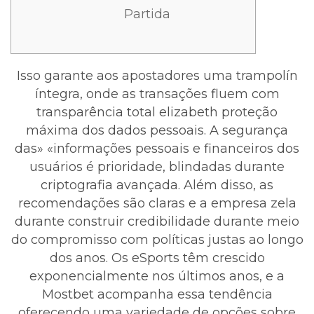
Partida
Isso garante aos apostadores uma trampolín
íntegra, onde as transações fluem com
transparência total elizabeth proteção
máxima dos dados pessoais. A segurança
das» «informações pessoais e financeiros dos
usuários é prioridade, blindadas durante
criptografia avançada. Além disso, as
recomendações são claras e a empresa zela
durante construir credibilidade durante meio
do compromisso com políticas justas ao longo
dos anos. Os eSports têm crescido
exponencialmente nos últimos anos, e a
Mostbet acompanha essa tendência
oferecendo uma variedade de opções sobre