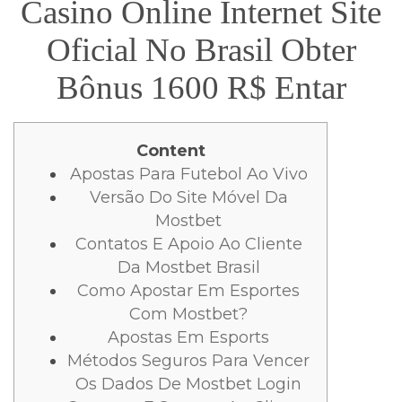
Casino Online Internet Site
Oficial No Brasil Obter
Bônus 1600 R$ Entar
Content
Apostas Para Futebol Ao Vivo
Versão Do Site Móvel Da
Mostbet
Contatos E Apoio Ao Cliente
Da Mostbet Brasil
Como Apostar Em Esportes
Com Mostbet?
Apostas Em Esports
Métodos Seguros Para Vencer
Os Dados De Mostbet Login