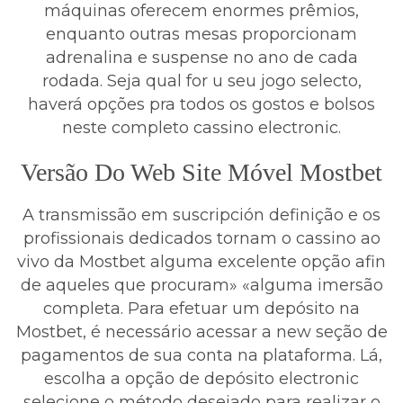
máquinas oferecem enormes prêmios,
enquanto outras mesas proporcionam
adrenalina e suspense no ano de cada
rodada. Seja qual for u seu jogo selecto,
haverá opções pra todos os gostos e bolsos
neste completo cassino electronic.
Versão Do Web Site Móvel Mostbet
A transmissão em suscripción definição e os
profissionais dedicados tornam o cassino ao
vivo da Mostbet alguma excelente opção afin
de aqueles que procuram» «alguma imersão
completa. Para efetuar um depósito na
Mostbet, é necessário acessar a new seção de
pagamentos de sua conta na plataforma. Lá,
escolha a opção de depósito electronic
selecione o método desejado para realizar o