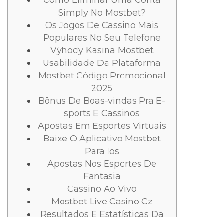
Como Eliminar Uma Conta
Simply No Mostbet?
Os Jogos De Cassino Mais
Populares No Seu Telefone
Výhody Kasina Mostbet
Usabilidade Da Plataforma
Mostbet Código Promocional
2025
Bônus De Boas-vindas Pra E-
sports E Cassinos
Apostas Em Esportes Virtuais
Baixe O Aplicativo Mostbet
Para Ios
Apostas Nos Esportes De
Fantasia
Cassino Ao Vivo
Mostbet Live Casino Cz
Resultados E Estatísticas Da