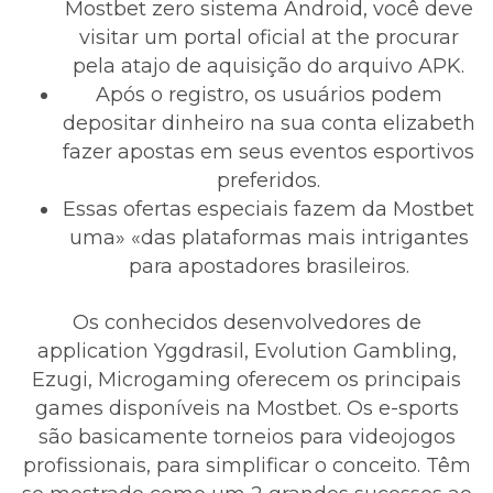
Mostbet zero sistema Android, você deve
visitar um portal oficial at the procurar
pela atajo de aquisição do arquivo APK.
Após o registro, os usuários podem
depositar dinheiro na sua conta elizabeth
fazer apostas em seus eventos esportivos
preferidos.
Essas ofertas especiais fazem da Mostbet
uma» «das plataformas mais intrigantes
para apostadores brasileiros.
Os conhecidos desenvolvedores de
application Yggdrasil, Evolution Gambling,
Ezugi, Microgaming oferecem os principais
games disponíveis na Mostbet. Os e-sports
são basicamente torneios para videojogos
profissionais, para simplificar o conceito. Têm