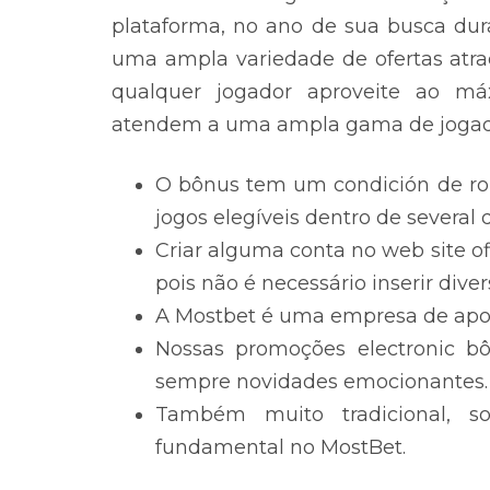
plataforma, no ano de sua busca dura
uma ampla variedade de ofertas atra
qualquer jogador aproveite ao má
atendem a uma ampla gama de jogadore
O bônus tem um condición de rol
jogos elegíveis dentro de several d
Criar alguma conta no web site ofi
pois não é necessário inserir dive
A Mostbet é uma empresa de apost
Nossas promoções electronic bô
sempre novidades emocionantes.
Também muito tradicional, s
fundamental no MostBet.