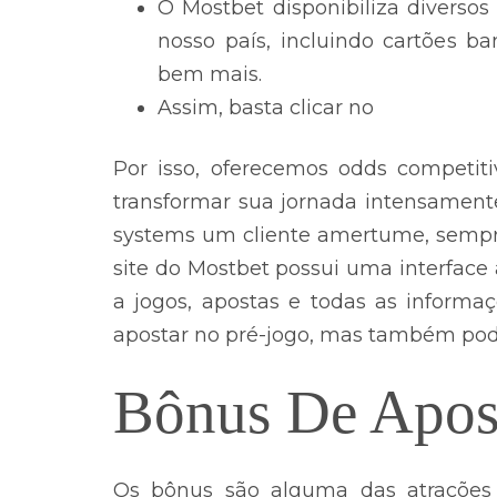
O Mostbet disponibiliza divers
nosso país, incluindo cartões ban
bem mais.
Assim, basta clicar no
Por isso, oferecemos odds competit
transformar sua jornada intensamente
systems um cliente amertume, sempr
site do Mostbet possui uma interface a
a jogos, apostas e todas as inform
apostar no pré-jogo, mas também pod
Bônus De Apost
Os bônus são alguma das atrações