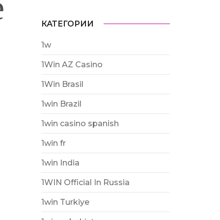
e
КАТЕГОРИИ
1w
1Win AZ Casino
1Win Brasil
1win Brazil
1win casino spanish
1win fr
1win India
1WIN Official In Russia
1win Turkiye