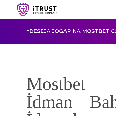
«DESEJA JOGAR NA MOSTBET C
Mostbet P
İdman Ba