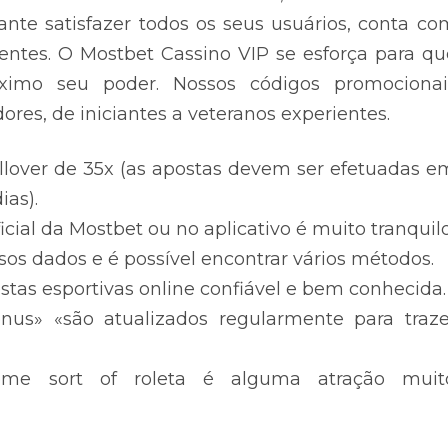
nte satisfazer todos os seus usuários, conta co
entes. O Mostbet Cassino VIP se esforça para qu
ximo seu poder. Nossos códigos promocionai
s, de iniciantes a veteranos experientes.
lover de 35x (as apostas devem ser efetuadas e
ias).
cial da Mostbet ou no aplicativo é muito tranquilo
rsos dados e é possível encontrar vários métodos.
as esportivas online confiável e bem conhecida.
nus» «são atualizados regularmente para traze
ome sort of roleta é alguma atração muit