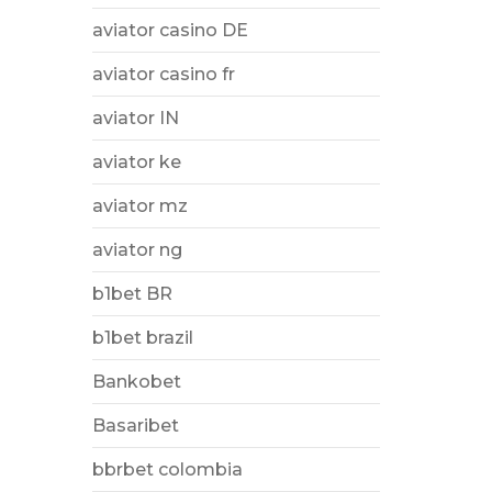
aviator casino DE
aviator casino fr
aviator IN
aviator ke
aviator mz
aviator ng
b1bet BR
b1bet brazil
Bankobet
Basaribet
bbrbet colombia