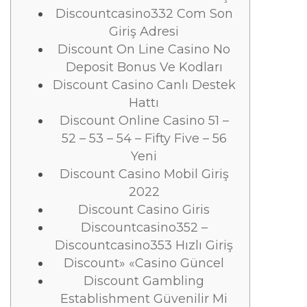
Discountcasino332 Com Son
Giriş Adresi
Discount On Line Casino No
Deposit Bonus Ve Kodları
Discount Casino Canlı Destek
Hattı
Discount Online Casino 51 –
52 – 53 – 54 – Fifty Five – 56
Yeni
Discount Casino Mobil Giriş
2022
Discount Casino Giris
Discountcasino352 –
Discountcasino353 Hızlı Giriş
Discount» «Casino Güncel
Discount Gambling
Establishment Güvenilir Mi