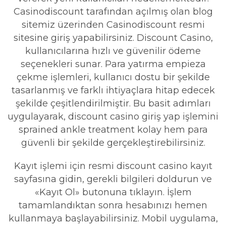
Casinodiscount tarafından açılmış olan blog
sitemiz üzerinden Casinodiscount resmi
sitesine giriş yapabilirsiniz. Discount Casino,
kullanıcılarına hızlı ve güvenilir ödeme
seçenekleri sunar. Para yatırma empieza
çekme işlemleri, kullanıcı dostu bir şekilde
tasarlanmış ve farklı ihtiyaçlara hitap edecek
şekilde çeşitlendirilmiştir. Bu basit adımları
uygulayarak, discount casino giriş yap işlemini
sprained ankle treatment kolay hem para
güvenli bir şekilde gerçekleştirebilirsiniz.
Kayıt işlemi için resmi discount casino kayıt
sayfasına gidin, gerekli bilgileri doldurun ve
«Kayıt Ol» butonuna tıklayın. İşlem
tamamlandıktan sonra hesabınızı hemen
kullanmaya başlayabilirsiniz. Mobil uygulama,