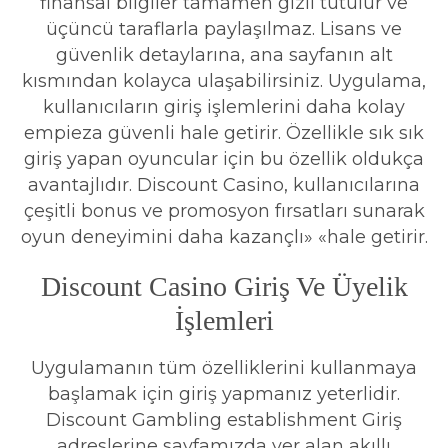
finansal bilgiler tamamen gizli tutulur ve
üçüncü taraflarla paylaşılmaz. Lisans ve
güvenlik detaylarına, ana sayfanın alt
kısmından kolayca ulaşabilirsiniz. Uygulama,
kullanıcıların giriş işlemlerini daha kolay
empieza güvenli hale getirir. Özellikle sık sık
giriş yapan oyuncular için bu özellik oldukça
avantajlıdır. Discount Casino, kullanıcılarına
çeşitli bonus ve promosyon fırsatları sunarak
oyun deneyimini daha kazançlı» «hale getirir.
Discount Casino Giriş Ve Üyelik
İşlemleri
Uygulamanın tüm özelliklerini kullanmaya
başlamak için giriş yapmanız yeterlidir.
Discount Gambling establishment Giriş
adreslerine sayfamızda yer alan akıllı