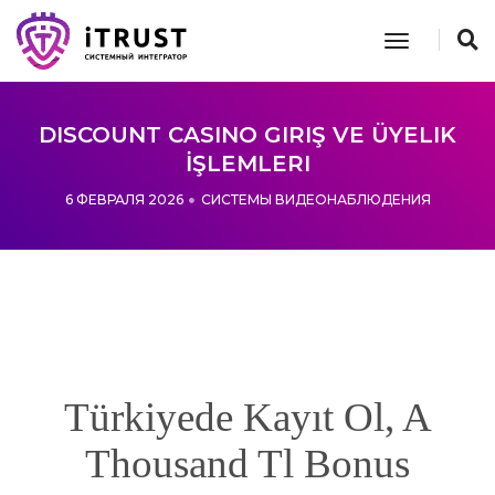
toggle n
DISCOUNT CASINO GIRIŞ VE ÜYELIK
İŞLEMLERI
6 ФЕВРАЛЯ 2026
СИСТЕМЫ ВИДЕОНАБЛЮДЕНИЯ
Türkiyede Kayıt Ol, A
Thousand Tl Bonus