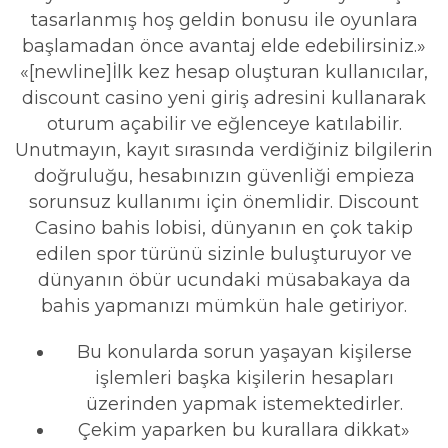
tasarlanmış hoş geldin bonusu ile oyunlara
başlamadan önce avantaj elde edebilirsiniz.»
«[newline]İlk kez hesap oluşturan kullanıcılar,
discount casino yeni giriş adresini kullanarak
oturum açabilir ve eğlenceye katılabilir.
Unutmayın, kayıt sırasında verdiğiniz bilgilerin
doğruluğu, hesabınızın güvenliği empieza
sorunsuz kullanımı için önemlidir. Discount
Casino bahis lobisi, dünyanın en çok takip
edilen spor türünü sizinle buluşturuyor ve
dünyanın öbür ucundaki müsabakaya da
bahis yapmanızı mümkün hale getiriyor.
Bu konularda sorun yaşayan kişilerse
işlemleri başka kişilerin hesapları
üzerinden yapmak istemektedirler.
Çekim yaparken bu kurallara dikkat»