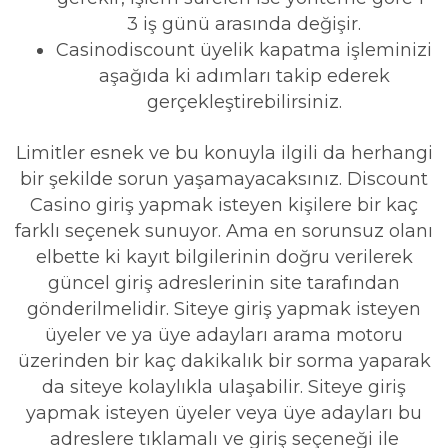
3 iş günü arasında değişir.
Casinodiscount üyelik kapatma işleminizi
aşağıda ki adımları takip ederek
gerçekleştirebilirsiniz.
Limitler esnek ve bu konuyla ilgili da herhangi
bir şekilde sorun yaşamayacaksınız. Discount
Casino giriş yapmak isteyen kişilere bir kaç
farklı seçenek sunuyor. Ama en sorunsuz olanı
elbette ki kayıt bilgilerinin doğru verilerek
güncel giriş adreslerinin site tarafından
gönderilmelidir. Siteye giriş yapmak isteyen
üyeler ve ya üye adayları arama motoru
üzerinden bir kaç dakikalık bir sorma yaparak
da siteye kolaylıkla ulaşabilir. Siteye giriş
yapmak isteyen üyeler veya üye adayları bu
adreslere tıklamalı ve giriş seçeneği ile