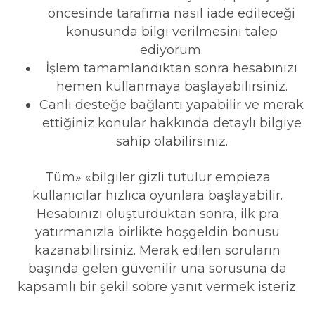
öncesinde tarafıma nasıl iade edileceği
konusunda bilgi verilmesini talep
ediyorum.
İşlem tamamlandıktan sonra hesabınızı
hemen kullanmaya başlayabilirsiniz.
Canlı desteğe bağlantı yapabilir ve merak
ettiğiniz konular hakkında detaylı bilgiye
sahip olabilirsiniz.
Tüm» «bilgiler gizli tutulur empieza
kullanıcılar hızlıca oyunlara başlayabilir.
Hesabınızı oluşturduktan sonra, ilk pra
yatırmanızla birlikte hoşgeldin bonusu
kazanabilirsiniz. Merak edilen soruların
başında gelen güvenilir una sorusuna da
kapsamlı bir şekil sobre yanıt vermek isteriz.