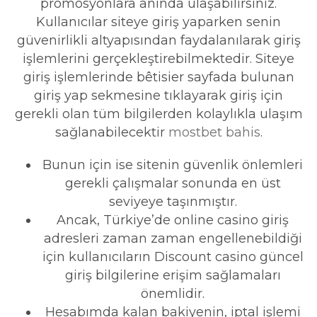
promosyonlara anında ulaşabilirsiniz.
Kullanıcılar siteye giriş yaparken senin
güvenirlikli altyapısından faydalanılarak giriş
işlemlerini gerçekleştirebilmektedir. Siteye
giriş işlemlerinde bêtisier sayfada bulunan
giriş yap sekmesine tıklayarak giriş için
gerekli olan tüm bilgilerden kolaylıkla ulaşım
sağlanabilecektir
mostbet bahis
.
Bunun için ise sitenin güvenlik önlemleri
gerekli çalışmalar sonunda en üst
seviyeye taşınmıştır.
Ancak, Türkiye’de online casino giriş
adresleri zaman zaman engellenebildiği
için kullanıcıların Discount casino güncel
giriş bilgilerine erişim sağlamaları
önemlidir.
Hesabımda kalan bakiyenin, iptal işlemi