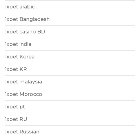
1xbet arabic
1xbet Bangladesh
1xbet casino BD
1xbet india
1xbet Korea
1xbet KR
1xbet malaysia
1xbet Morocco
1xbet pt
1xbet RU
1xbet Russian