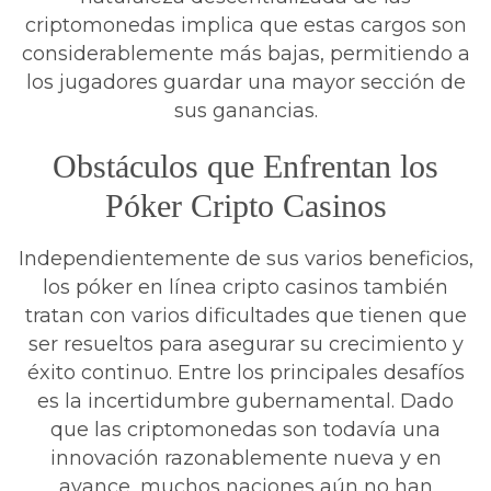
criptomonedas implica que estas cargos son
considerablemente más bajas, permitiendo a
los jugadores guardar una mayor sección de
sus ganancias.
Obstáculos que Enfrentan los
Póker Cripto Casinos
Independientemente de sus varios beneficios,
los póker en línea cripto casinos también
tratan con varios dificultades que tienen que
ser resueltos para asegurar su crecimiento y
éxito continuo. Entre los principales desafíos
es la incertidumbre gubernamental. Dado
que las criptomonedas son todavía una
innovación razonablemente nueva y en
avance, muchos naciones aún no han