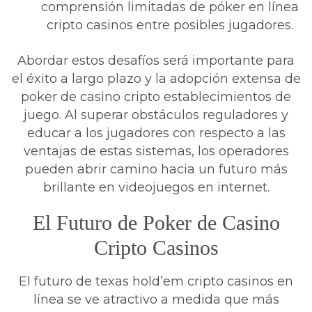
comprensión limitadas de póker en línea
cripto casinos entre posibles jugadores.
Abordar estos desafíos será importante para
el éxito a largo plazo y la adopción extensa de
poker de casino cripto establecimientos de
juego. Al superar obstáculos reguladores y
educar a los jugadores con respecto a las
ventajas de estas sistemas, los operadores
pueden abrir camino hacia un futuro más
brillante en videojuegos en internet.
El Futuro de Poker de Casino
Cripto Casinos
El futuro de texas hold’em cripto casinos en
línea se ve atractivo a medida que más