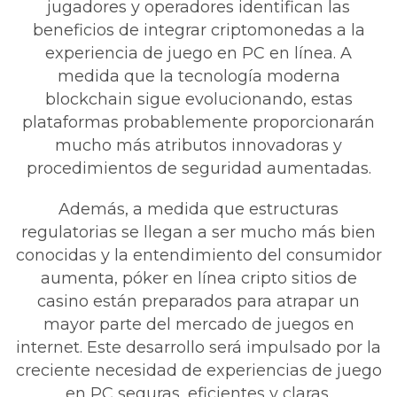
jugadores y operadores identifican las
beneficios de integrar criptomonedas a la
experiencia de juego en PC en línea. A
medida que la tecnología moderna
blockchain sigue evolucionando, estas
plataformas probablemente proporcionarán
mucho más atributos innovadoras y
procedimientos de seguridad aumentadas.
Además, a medida que estructuras
regulatorias se llegan a ser mucho más bien
conocidas y la entendimiento del consumidor
aumenta, póker en línea cripto sitios de
casino están preparados para atrapar un
mayor parte del mercado de juegos en
internet. Este desarrollo será impulsado por la
creciente necesidad de experiencias de juego
en PC seguras, eficientes y claras.