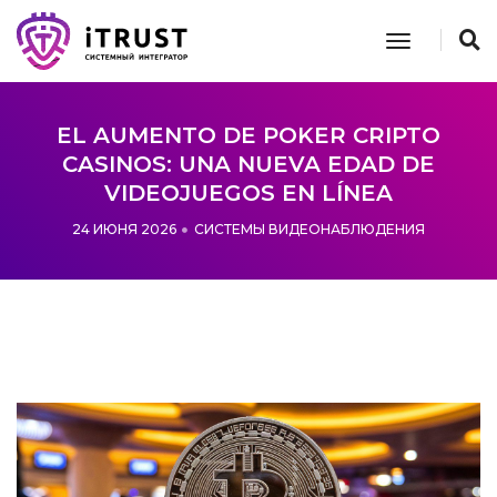
toggle n
EL AUMENTO DE POKER CRIPTO
CASINOS: UNA NUEVA EDAD DE
VIDEOJUEGOS EN LÍNEA
24 ИЮНЯ 2026
СИСТЕМЫ ВИДЕОНАБЛЮДЕНИЯ