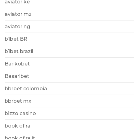
aviator ke
aviator mz
aviator ng
b1bet BR
b1bet brazil
Bankobet
Basaribet
bbrbet colombia
bbrbet mx
bizzo casino
book of ra
book of ra it