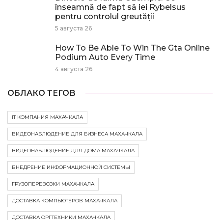
înseamnă de fapt să iei Rybelsus
pentru controlul greutății
5 августа 26
How To Be Able To Win The Gta Online
Podium Auto Every Time
4 августа 26
ОБЛАКО ТЕГОВ
IT КОМПАНИЯ МАХАЧКАЛА
ВИДЕОНАБЛЮДЕНИЕ ДЛЯ БИЗНЕСА МАХАЧКАЛА
ВИДЕОНАБЛЮДЕНИЕ ДЛЯ ДОМА МАХАЧКАЛА
ВНЕДРЕНИЕ ИНФОРМАЦИОННОЙ СИСТЕМЫ
ГРУЗОПЕРЕВОЗКИ МАХАЧКАЛА
ДОСТАВКА КОМПЬЮТЕРОВ МАХАЧКАЛА
ДОСТАВКА ОРГТЕХНИКИ МАХАЧКАЛА