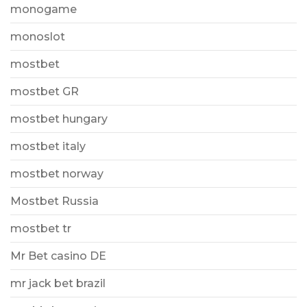
monogame
monoslot
mostbet
mostbet GR
mostbet hungary
mostbet italy
mostbet norway
Mostbet Russia
mostbet tr
Mr Bet casino DE
mr jack bet brazil