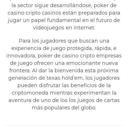
la sector sigue desarrollándose, poker de
casino cripto casinos están preparados para
jugar un papel fundamental en el futuro de
videojuegos en internet.
Para los jugadores que buscan una
experiencia de juego protegida, rápida, e
innovadora, poker de casino cripto empresas
de juego ofrecen una emocionante nueva
frontera. Al dar la bienvenida esta próxima
generación de texas hold’em, los jugadores
pueden disfrutar las beneficios de la
criptomoneda mientras experimentan la
aventura de uno de los los juegos de cartas
más populares del globo.