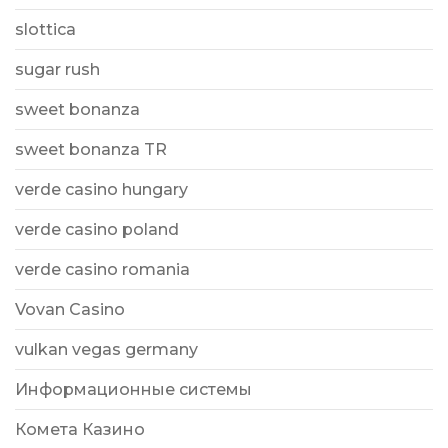
slottica
sugar rush
sweet bonanza
sweet bonanza TR
verde casino hungary
verde casino poland
verde casino romania
Vovan Casino
vulkan vegas germany
Информационные системы
Комета Казино