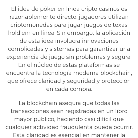
El idea de póker en línea cripto casinos es
razonablemente directo: jugadores utilizan
criptomonedas para jugar juegos de texas
hold’em en línea. Sin embargo, la aplicación
de esta idea involucra innovaciones
complicadas y sistemas para garantizar una
experiencia de juego sin problemas y segura.
En el núcleo de estas plataformas se
encuentra la tecnología moderna blockchain,
que ofrece claridad y seguridad y protección
en cada compra.
La blockchain asegura que todas las
transacciones sean registradas en un libro
mayor público, haciendo casi difícil que
cualquier actividad fraudulenta pueda ocurrir.
Esta claridad es esencial en mantener la