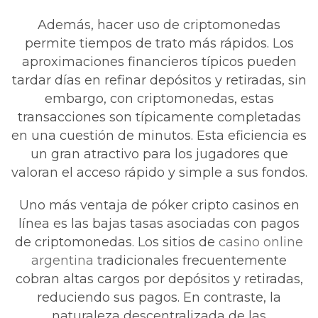
Además, hacer uso de criptomonedas
permite tiempos de trato más rápidos. Los
aproximaciones financieros típicos pueden
tardar días en refinar depósitos y retiradas, sin
embargo, con criptomonedas, estas
transacciones son típicamente completadas
en una cuestión de minutos. Esta eficiencia es
un gran atractivo para los jugadores que
valoran el acceso rápido y simple a sus fondos.
Uno más ventaja de póker cripto casinos en
línea es las bajas tasas asociadas con pagos
de criptomonedas. Los sitios de
casino online
argentina
tradicionales frecuentemente
cobran altas cargos por depósitos y retiradas,
reduciendo sus pagos. En contraste, la
naturaleza descentralizada de las