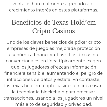
ventajas han realmente agregado a el
crecimiento interés en estas plataformas.
Beneficios de Texas Hold’em
Cripto Casinos
Uno de los claves beneficios de póker cripto
empresas de juego es mejorada protección
económica financiera. Los sitios de casino
convencionales en línea típicamente exigen
que los jugadores ofrezcan información
financiera sensible, aumentando el peligro de
infracciones de datos y estafa. En contraste,
los texas hold’em cripto casinos en línea usan
la tecnología blockchain para procesar
transacciones, usando a los jugadores un nivel
más alto de seguridad y privacidad.