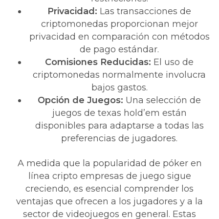
Privacidad:
Las transacciones de
criptomonedas proporcionan mejor
privacidad en comparación con métodos
de pago estándar.
Comisiones Reducidas:
El uso de
criptomonedas normalmente involucra
bajos gastos.
Opción de Juegos:
Una selección de
juegos de texas hold’em están
disponibles para adaptarse a todas las
preferencias de jugadores.
A medida que la popularidad de póker en
línea cripto empresas de juego sigue
creciendo, es esencial comprender los
ventajas que ofrecen a los jugadores y a la
sector de videojuegos en general. Estas