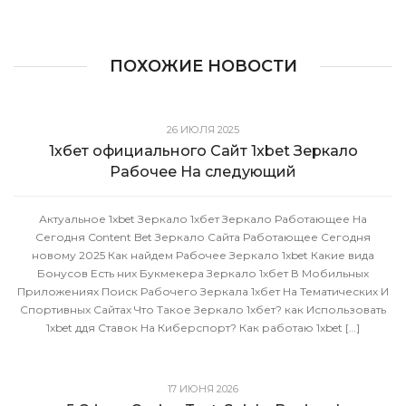
ПОХОЖИЕ НОВОСТИ
26 ИЮЛЯ 2025
1хбет официального Сайт 1xbet Зеркало
Рабочее На следующий
Актуальное 1xbet Зеркало 1хбет Зеркало Работающее На
Сегодня Content Bet Зеркало Сайта Работающее Сегодня
новому 2025 Как найдем Рабочее Зеркало 1xbet Какие вида
Бонусов Есть них Букмекера Зеркало 1хбет В Мобильных
Приложениях Поиск Рабочего Зеркала 1хбет На Тематических И
Спортивных Сайтах Что Такое Зеркало 1хбет? как Использовать
1xbet ддя Ставок На Киберспорт? Как работаю 1xbet […]
17 ИЮНЯ 2026