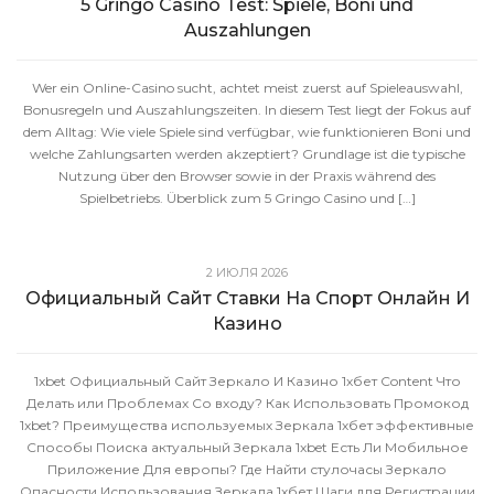
5 Gringo Casino Test: Spiele, Boni und
Auszahlungen
Wer ein Online-Casino sucht, achtet meist zuerst auf Spieleauswahl,
Bonusregeln und Auszahlungszeiten. In diesem Test liegt der Fokus auf
dem Alltag: Wie viele Spiele sind verfügbar, wie funktionieren Boni und
welche Zahlungsarten werden akzeptiert? Grundlage ist die typische
Nutzung über den Browser sowie in der Praxis während des
Spielbetriebs. Überblick zum 5 Gringo Casino und […]
2 ИЮЛЯ 2026
Официальный Сайт Ставки На Спорт Онлайн И
Казино
1xbet Официальный Сайт Зеркало И Казино 1хбет Content Что
Делать или Проблемах Со входу? Как Использовать Промокод
1xbet? Преимущества используемых Зеркала 1хбет эффективные
Способы Поиска актуальный Зеркала 1xbet Есть Ли Мобильное
Приложение Для европы? Где Найти стулочасы Зеркало
Опасности Использования Зеркала 1хбет Шаги для Регистрации