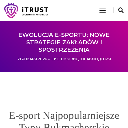
toggle n
EWOLUCJA E-SPORTU: NOWE
STRATEGIE ZAKŁADÓW I
SPOSTRZEŻENIA
21 ЯНВАРЯ 2026
СИСТЕМЫ ВИДЕОНАБЛЮДЕНИЯ
E-sport Najpopularniejsze
Typy Bukmacherskie