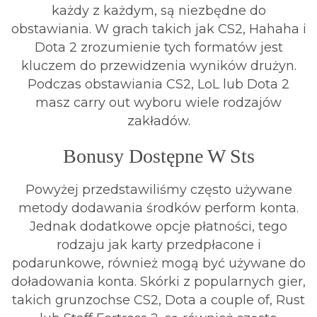
każdy z każdym, są niezbędne do
obstawiania. W grach takich jak CS2, Hahaha i
Dota 2 zrozumienie tych formatów jest
kluczem do przewidzenia wyników drużyn.
Podczas obstawiania CS2, LoL lub Dota 2
masz carry out wyboru wiele rodzajów
zakładów.
Bonusy Dostępne W Sts
Powyżej przedstawiliśmy często używane
metody dodawania środków perform konta.
Jednak dodatkowe opcje płatności, tego
rodzaju jak karty przedpłacone i
podarunkowe, również mogą być używane do
doładowania konta. Skórki z popularnych gier,
takich grunzochse CS2, Dota a couple of, Rust