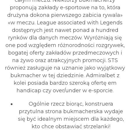
całym meczu. Niektórzy bukmacherzy
proponują zakłady e-sportowe na to, która
drużyna dokona pierwszego zabicia rywala»
«w meczu. League associated with Legends
dostępnych jest nawet ponad a hundred
rynków dla danych meczów. Wyróżniają się
one pod względem różnorodności rozgrywek,
bogatej oferty zakładów przedmeczowych i
na żywo oraz atrakcyjnych promocji. STS
również zasługuje na uznanie jako wyjątkowy
bukmacher w tej dziedzinie. Admiralbet z
kolei posiada bardzo szeroką ofertę em
handicap czy over/under w e-sporcie.
Ogólnie rzecz biorąc, konstruera
przytulna strona bukmacherska wydaje
się być idealnym miejscem dla każdego,
kto chce obstawiać strzelanki!