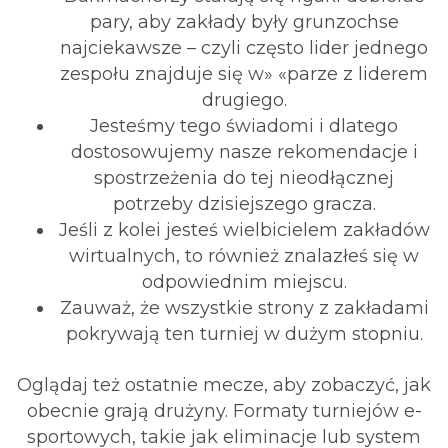
pary, aby zakłady były grunzochse
najciekawsze – czyli często lider jednego
zespołu znajduje się w» «parze z liderem
drugiego.
Jesteśmy tego świadomi i dlatego
dostosowujemy nasze rekomendacje i
spostrzeżenia do tej nieodłącznej
potrzeby dzisiejszego gracza.
Jeśli z kolei jesteś wielbicielem zakładów
wirtualnych, to również znalazłeś się w
odpowiednim miejscu.
Zauważ, że wszystkie strony z zakładami
pokrywają ten turniej w dużym stopniu.
Oglądaj też ostatnie mecze, aby zobaczyć, jak
obecnie grają drużyny. Formaty turniejów e-
sportowych, takie jak eliminacje lub system