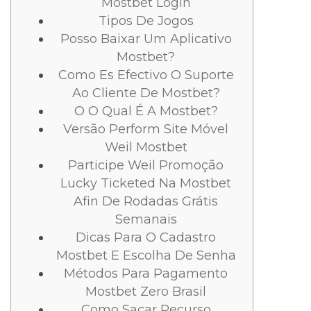
Mostbet Login
Tipos De Jogos
Posso Baixar Um Aplicativo
Mostbet?
Como Es Efectivo O Suporte
Ao Cliente De Mostbet?
O O Qual É A Mostbet?
Versão Perform Site Móvel
Weil Mostbet
Participe Weil Promoção
Lucky Ticketed Na Mostbet
Afin De Rodadas Grátis
Semanais
Dicas Para O Cadastro
Mostbet E Escolha De Senha
Métodos Para Pagamento
Mostbet Zero Brasil
Como Sacar Recurso