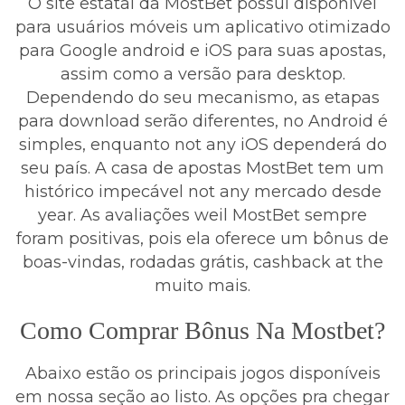
O site estatal da MostBet possui disponível
para usuários móveis um aplicativo otimizado
para Google android e iOS para suas apostas,
assim como a versão para desktop.
Dependendo do seu mecanismo, as etapas
para download serão diferentes, no Android é
simples, enquanto not any iOS dependerá do
seu país. A casa de apostas MostBet tem um
histórico impecável not any mercado desde
year. As avaliações weil MostBet sempre
foram positivas, pois ela oferece um bônus de
boas-vindas, rodadas grátis, cashback at the
muito mais.
Como Comprar Bônus Na Mostbet?
Abaixo estão os principais jogos disponíveis
em nossa seção ao listo. As opções pra chegar