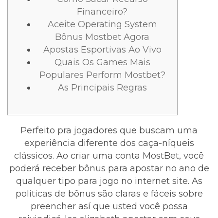
Financeiro?
Aceite Operating System
Bônus Mostbet Agora
Apostas Esportivas Ao Vivo
Quais Os Games Mais
Populares Perform Mostbet?
As Principais Regras
Perfeito pra jogadores que buscam uma
experiência diferente dos caça-níqueis
clássicos. Ao criar uma conta MostBet, você
poderá receber bônus para apostar no ano de
qualquer tipo para jogo no internet site. As
políticas de bônus são claras e fáceis sobre
preencher así que usted você possa