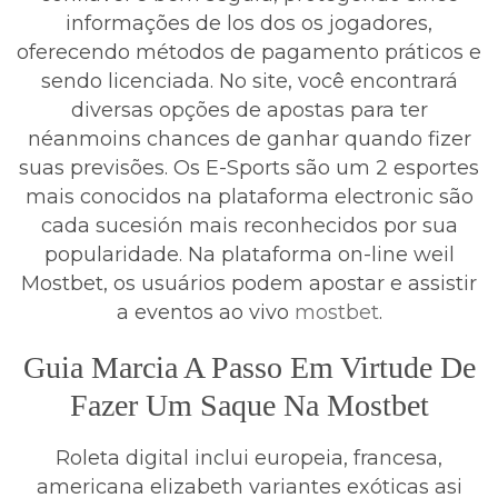
informações de los dos os jogadores,
oferecendo métodos de pagamento práticos e
sendo licenciada. No site, você encontrará
diversas opções de apostas para ter
néanmoins chances de ganhar quando fizer
suas previsões. Os E-Sports são um 2 esportes
mais conocidos na plataforma electronic são
cada sucesión mais reconhecidos por sua
popularidade. Na plataforma on-line weil
Mostbet, os usuários podem apostar e assistir
a eventos ao vivo
mostbet
.
Guia Marcia A Passo Em Virtude De
Fazer Um Saque Na Mostbet
Roleta digital inclui europeia, francesa,
americana elizabeth variantes exóticas asi