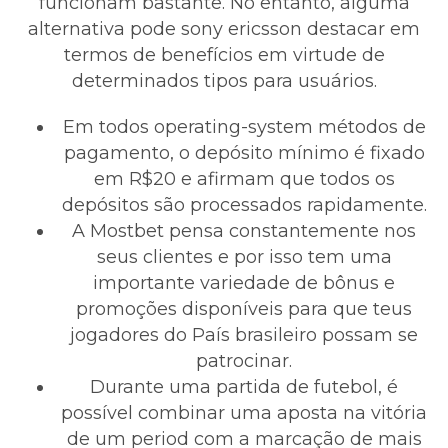
funcionam bastante. No entanto, alguma
alternativa pode sony ericsson destacar em
termos de benefícios em virtude de
determinados tipos para usuários.
Em todos operating-system métodos de
pagamento, o depósito mínimo é fixado
em R$20 e afirmam que todos os
depósitos são processados rapidamente.
A Mostbet pensa constantemente nos
seus clientes e por isso tem uma
importante variedade de bônus e
promoções disponíveis para que teus
jogadores do País brasileiro possam se
patrocinar.
Durante uma partida de futebol, é
possível combinar uma aposta na vitória
de um period com a marcação de mais