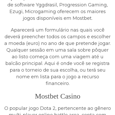
de software Yggdrasil, Progression Gaming,
Ezugi, Microgaming oferecem os maiores
jogos disponíveis em Mostbet.
Aparecerá um formulário nas quais você
deverá preencher todos os campos e escolher
a moeda (euro) no ano de que pretende jogar.
Qualquer sessão em uma sala sobre pôquer
ao listo começa com uma viagem até u
balcão principal. Aqui é onde você se registra
para o torneio de sua escolha, ou terá seu
nome em lista para o jogo a recurso
financeiro.
Mostbet Casino
O popular jogo Dota 2, pertencente ao gênero