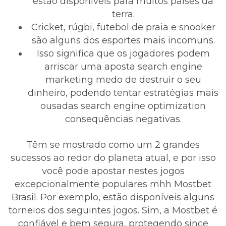
estão disponíveis para muitos países da
terra.
Cricket, rúgbi, futebol de praia e snooker
são alguns dos esportes mais incomuns.
Isso significa que os jogadores podem
arriscar uma aposta search engine
marketing medo de destruir o seu
dinheiro, podendo tentar estratégias mais
ousadas search engine optimization
consequências negativas.
Têm se mostrado como um 2 grandes
sucessos ao redor do planeta atual, e por isso
você pode apostar nestes jogos
excepcionalmente populares mhh Mostbet
Brasil. Por exemplo, estão disponíveis alguns
torneios dos seguintes jogos. Sim, a Mostbet é
confiável e bem segura, protegendo since