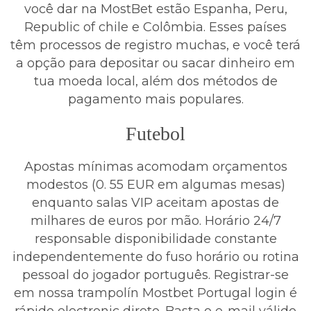
você dar na MostBet estão Espanha, Peru,
Republic of chile e Colômbia. Esses países
têm processos de registro muchas, e você terá
a opção para depositar ou sacar dinheiro em
tua moeda local, além dos métodos de
pagamento mais populares.
Futebol
Apostas mínimas acomodam orçamentos
modestos (0. 55 EUR em algumas mesas)
enquanto salas VIP aceitam apostas de
milhares de euros por mão. Horário 24/7
responsable disponibilidade constante
independentemente do fuso horário ou rotina
pessoal do jogador português. Registrar-se
em nossa trampolín Mostbet Portugal login é