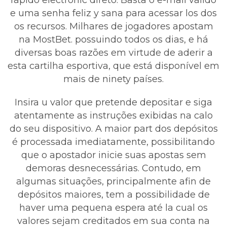
rápido electronic direto. Basta o e-mail válido
e uma senha feliz y sana para acessar los dos
os recursos. Milhares de jogadores apostam
na MostBet. possuindo todos os dias, e há
diversas boas razões em virtude de aderir a
esta cartilha esportiva, que está disponível em
mais de ninety países.
Insira u valor que pretende depositar e siga
atentamente as instruções exibidas na calo
do seu dispositivo. A maior part dos depósitos
é processada imediatamente, possibilitando
que o apostador inicie suas apostas sem
demoras desnecessárias. Contudo, em
algumas situações, principalmente afin de
depósitos maiores, tem a possibilidade de
haver uma pequena espera até la cual os
valores sejam creditados em sua conta na