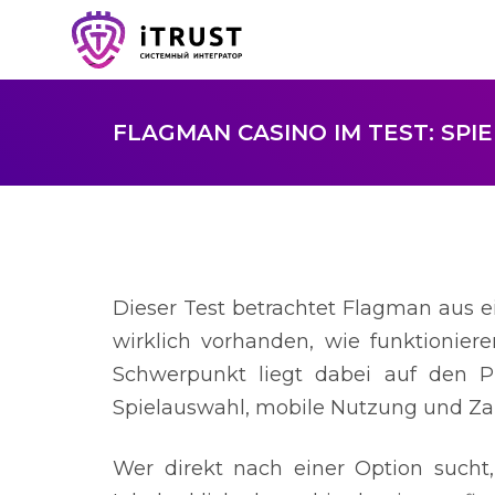
FLAGMAN CASINO IM TEST: SPI
Dieser Test betrachtet Flagman aus ei
wirklich vorhanden, wie funktionier
Schwerpunkt liegt dabei auf den P
Spielauswahl, mobile Nutzung und Za
Wer direkt nach einer Option sucht