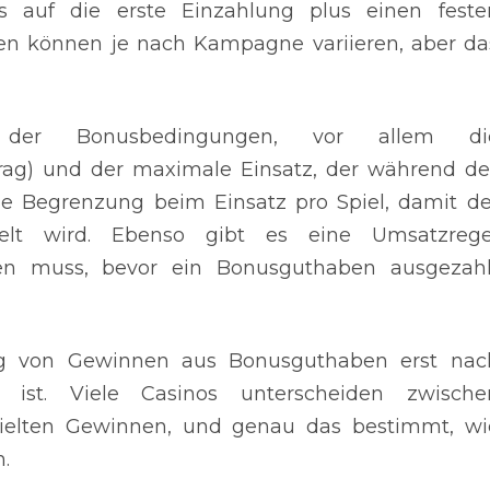
 auf die erste Einzahlung plus einen feste
en können je nach Kampagne variieren, aber da
der Bonusbedingungen, vor allem di
rag) und der maximale Einsatz, der während de
eine Begrenzung beim Einsatz pro Spiel, damit de
elt wird. Ebenso gibt es eine Umsatzrege
rden muss, bevor ein Bonusguthaben ausgezahl
ng von Gewinnen aus Bonusguthaben erst nac
ist. Viele Casinos unterscheiden zwische
ielten Gewinnen, und genau das bestimmt, wi
.