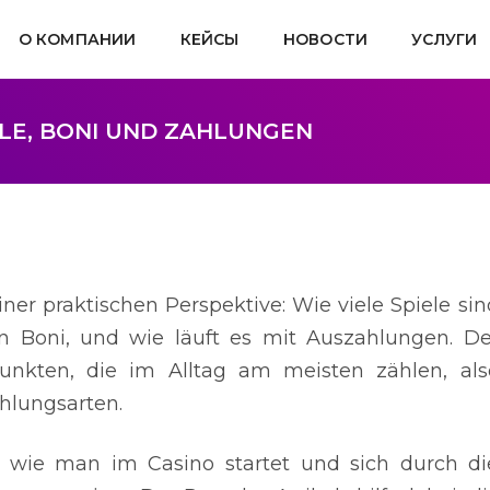
О КОМПАНИИ
КЕЙСЫ
НОВОСТИ
УСЛУГИ
ELE, BONI UND ZAHLUNGEN
ner praktischen Perspektive: Wie viele Spiele sin
en Boni, und wie läuft es mit Auszahlungen. De
unkten, die im Alltag am meisten zählen, als
hlungsarten.
, wie man im Casino startet und sich durch di