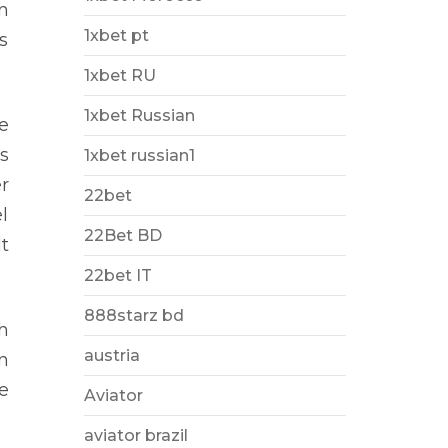
n
1xbet pt
s
1xbet RU
1xbet Russian
e
s
1xbet russian1
r
22bet
l
22Bet BD
t
22bet IT
888starz bd
h
austria
n
e
Aviator
aviator brazil