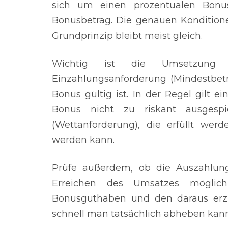
sich um einen prozentualen Bonus
Bonusbetrag. Die genauen Kondition
Grundprinzip bleibt meist gleich.
Wichtig ist die Umsetzung 
Einzahlungsanforderung (Mindestbet
Bonus gültig ist. In der Regel gilt 
Bonus nicht zu riskant ausgespi
(Wettanforderung), die erfüllt we
werden kann.
Prüfe außerdem, ob die Auszahlu
Erreichen des Umsatzes möglich 
Bonusguthaben und den daraus erz
schnell man tatsächlich abheben kann