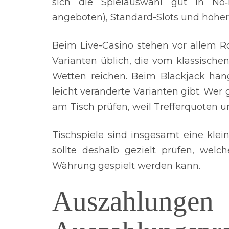
sich die Spielauswahl gut in No‑D
angeboten), Standard-Slots und höher vo
Beim Live-Casino stehen vor allem Ro
Varianten üblich, die vom klassischen
Wetten reichen. Beim Blackjack hän
leicht veränderte Varianten gibt. Wer 
am Tisch prüfen, weil Trefferquoten 
Tischspiele sind insgesamt eine klein
sollte deshalb gezielt prüfen, welc
Währung gespielt werden kann.
Auszahlung