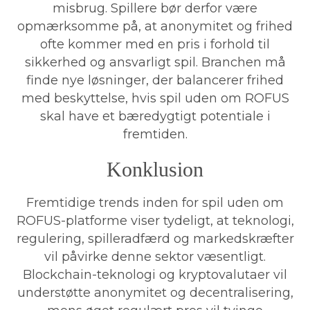
misbrug. Spillere bør derfor være
opmærksomme på, at anonymitet og frihed
ofte kommer med en pris i forhold til
sikkerhed og ansvarligt spil. Branchen må
finde nye løsninger, der balancerer frihed
med beskyttelse, hvis spil uden om ROFUS
skal have et bæredygtigt potentiale i
fremtiden.
Konklusion
Fremtidige trends inden for spil uden om
ROFUS-platforme viser tydeligt, at teknologi,
regulering, spilleradfærd og markedskræfter
vil påvirke denne sektor væsentligt.
Blockchain-teknologi og kryptovalutaer vil
understøtte anonymitet og decentralisering,