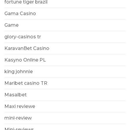
fortune tiger brazil
Gama Casino
Game
glory-casinos tr
KaravanBet Casino
Kasyno Online PL
king johnnie
Maribet casino TR
Masalbet
Maxi reviewe
mini-review
Mini-reviews