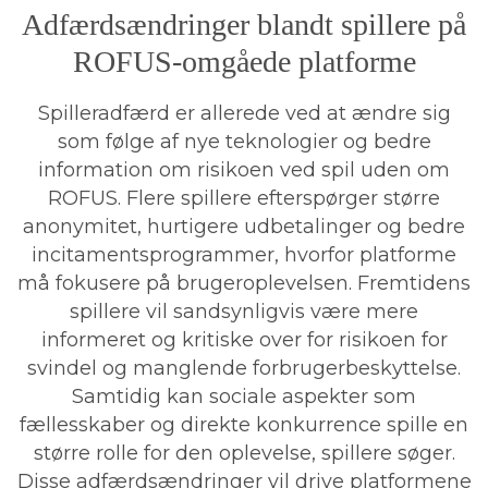
Adfærdsændringer blandt spillere på
ROFUS-omgåede platforme
Spilleradfærd er allerede ved at ændre sig
som følge af nye teknologier og bedre
information om risikoen ved spil uden om
ROFUS. Flere spillere efterspørger større
anonymitet, hurtigere udbetalinger og bedre
incitamentsprogrammer, hvorfor platforme
må fokusere på brugeroplevelsen. Fremtidens
spillere vil sandsynligvis være mere
informeret og kritiske over for risikoen for
svindel og manglende forbrugerbeskyttelse.
Samtidig kan sociale aspekter som
fællesskaber og direkte konkurrence spille en
større rolle for den oplevelse, spillere søger.
Disse adfærdsændringer vil drive platformene