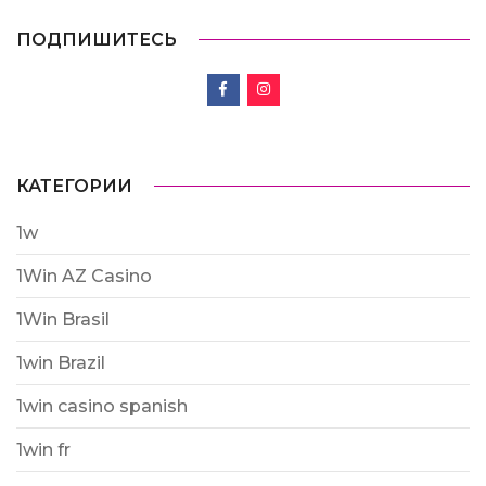
ПОДПИШИТЕСЬ
КАТЕГОРИИ
1w
1Win AZ Casino
1Win Brasil
1win Brazil
1win casino spanish
1win fr