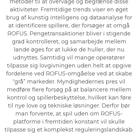
metoder til at overvåge og begrænse disse
aktiviteter. Fremtidige trends viser en øget
brug af kunstig intelligens og dataanalyse for
at identificere spillere, der forsøger at omgå
ROFUS. Pengetransaktioner bliver i stigende
grad kontrolleret, og samarbejde mellem
lande øges for at lukke de huller, der nu
udnyttes. Samtidig vil mange operatører
tilpasse sig lovgivningen uden helt at opgive
fordelene ved ROFUS-omgåelse ved at skabe
“grå” markeder. Myndighedernes pres vil
medføre flere forsøg på at balancere mellem
kontrol og spillerbeskyttelse, hvilket kan føre
til nye love og tekniske løsninger. Derfor bør
man forvente, at spil uden om ROFUS-
platforme i fremtiden konstant vil skulle
tilpasse sig et komplekst reguleringslandskab.