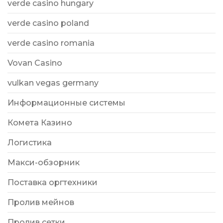
verde casino hungary
verde casino poland
verde casino romania
Vovan Casino
vulkan vegas germany
Информационные системы
Комета Казино
Логистика
Макси-обзорник
Поставка оргтехники
Пролив мейнов
Пролив сетки