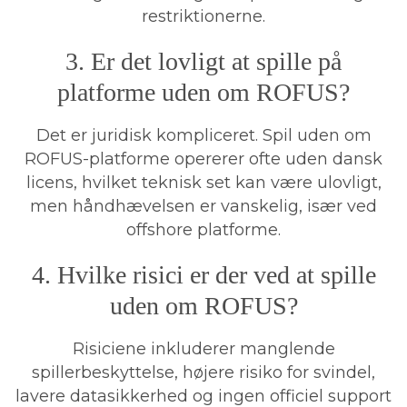
restriktionerne.
3. Er det lovligt at spille på
platforme uden om ROFUS?
Det er juridisk kompliceret. Spil uden om
ROFUS-platforme opererer ofte uden dansk
licens, hvilket teknisk set kan være ulovligt,
men håndhævelsen er vanskelig, især ved
offshore platforme.
4. Hvilke risici er der ved at spille
uden om ROFUS?
Risiciene inkluderer manglende
spillerbeskyttelse, højere risiko for svindel,
lavere datasikkerhed og ingen officiel support