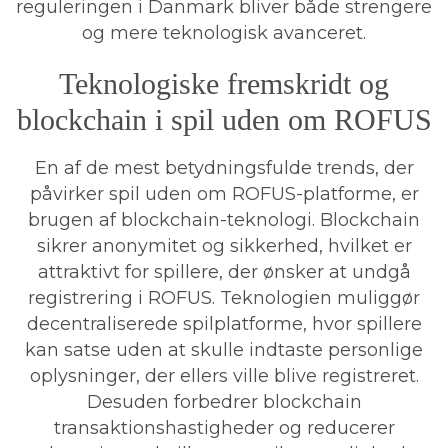
reguleringen i Danmark bliver både strengere
og mere teknologisk avanceret.
Teknologiske fremskridt og
blockchain i spil uden om ROFUS
En af de mest betydningsfulde trends, der
påvirker spil uden om ROFUS-platforme, er
brugen af blockchain-teknologi. Blockchain
sikrer anonymitet og sikkerhed, hvilket er
attraktivt for spillere, der ønsker at undgå
registrering i ROFUS. Teknologien muliggør
decentraliserede spilplatforme, hvor spillere
kan satse uden at skulle indtaste personlige
oplysninger, der ellers ville blive registreret.
Desuden forbedrer blockchain
transaktionshastigheder og reducerer