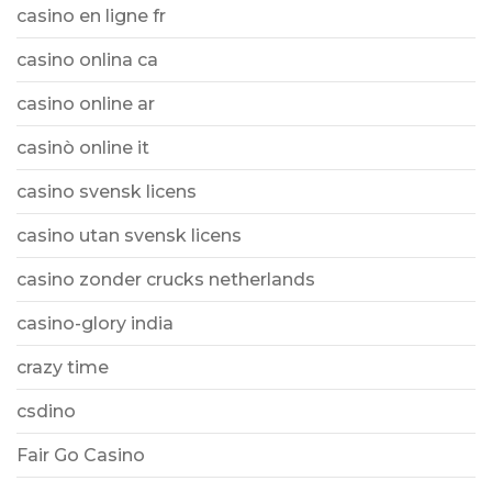
casino en ligne fr
casino onlina ca
casino online ar
casinò online it
casino svensk licens
casino utan svensk licens
casino zonder crucks netherlands
casino-glory india
crazy time
csdino
Fair Go Casino