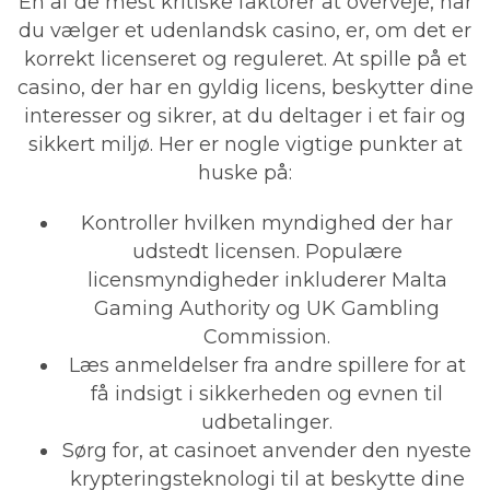
En af de mest kritiske faktorer at overveje, når
du vælger et udenlandsk casino, er, om det er
korrekt licenseret og reguleret. At spille på et
casino, der har en gyldig licens, beskytter dine
interesser og sikrer, at du deltager i et fair og
sikkert miljø. Her er nogle vigtige punkter at
huske på:
Kontroller hvilken myndighed der har
udstedt licensen. Populære
licensmyndigheder inkluderer Malta
Gaming Authority og UK Gambling
Commission.
Læs anmeldelser fra andre spillere for at
få indsigt i sikkerheden og evnen til
udbetalinger.
Sørg for, at casinoet anvender den nyeste
krypteringsteknologi til at beskytte dine