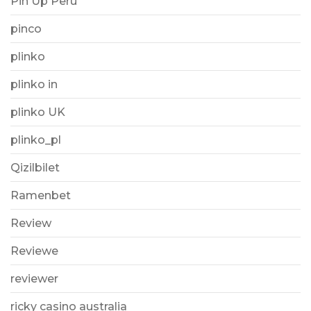
Pin Up Peru
pinco
plinko
plinko in
plinko UK
plinko_pl
Qizilbilet
Ramenbet
Review
Reviewe
reviewer
ricky casino australia