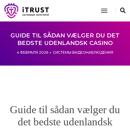
toggle n
GUIDE TIL SÅDAN VÆLGER DU DET
BEDSTE UDENLANDSK CASINO
4 ФЕВРАЛЯ 2026
СИСТЕМЫ ВИДЕОНАБЛЮДЕНИЯ
Guide til sådan vælger du
det bedste udenlandsk