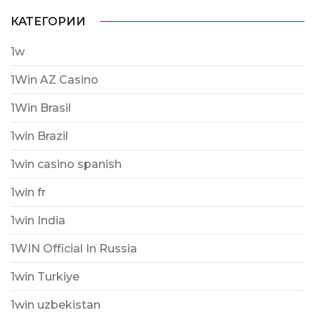
КАТЕГОРИИ
1w
1Win AZ Casino
1Win Brasil
1win Brazil
1win casino spanish
1win fr
1win India
1WIN Official In Russia
1win Turkiye
1win uzbekistan