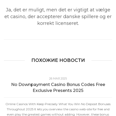
Ja, det er muligt, men det er vigtigt at vælge
et casino, der accepterer danske spillere og er
korrekt licenseret.
ПОХОЖИЕ НОВОСТИ
26 МАЯ 2025
No Downpayment Casino Bonus Codes Free
Exclusive Presents 2025
Online Casinos With Keep Precisely What You Win No Deposit Bonuses
Throughout 2025 It lets you overview the casino web-site for free and
even play the greatest games without adding. However, these bonus