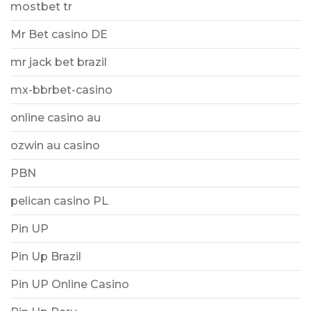
mostbet tr
Mr Bet casino DE
mr jack bet brazil
mx-bbrbet-casino
online casino au
ozwin au casino
PBN
pelican casino PL
Pin UP
Pin Up Brazil
Pin UP Online Casino