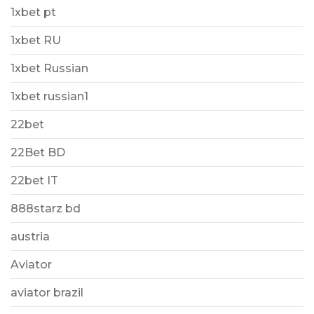
1xbet pt
1xbet RU
1xbet Russian
1xbet russian1
22bet
22Bet BD
22bet IT
888starz bd
austria
Aviator
aviator brazil