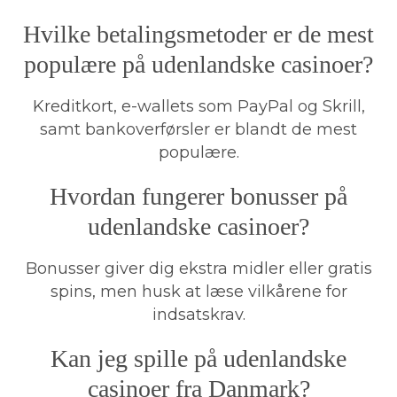
Hvilke betalingsmetoder er de mest
populære på udenlandske casinoer?
Kreditkort, e-wallets som PayPal og Skrill,
samt bankoverførsler er blandt de mest
populære.
Hvordan fungerer bonusser på
udenlandske casinoer?
Bonusser giver dig ekstra midler eller gratis
spins, men husk at læse vilkårene for
indsatskrav.
Kan jeg spille på udenlandske
casinoer fra Danmark?