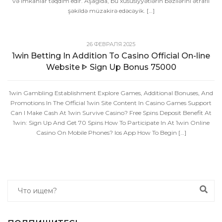
və imkanlar təqdim edir. Aşağıda, bu xüsusiyyətlərin bəzilərini ətraflı
şəkildə müzakirə edəcəyik. […]
26 ФЕВРАЛЯ 2025
1win Betting In Addition To Casino Official On-line
Website ᐈ Sign Up Bonus 75000
1win Gambling Establishment Explore Games, Additional Bonuses, And
Promotions In The Official 1win Site Content In Casino Games Support
Can I Make Cash At 1win Survive Casino? Free Spins Deposit Benefit At
1win: Sign Up And Get 70 Spins How To Participate In At 1win Online
Casino On Mobile Phones? Ios App How To Begin […]