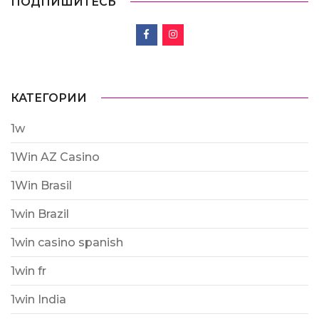
ПОДПИШИТЕСЬ
КАТЕГОРИИ
1w
1Win AZ Casino
1Win Brasil
1win Brazil
1win casino spanish
1win fr
1win India