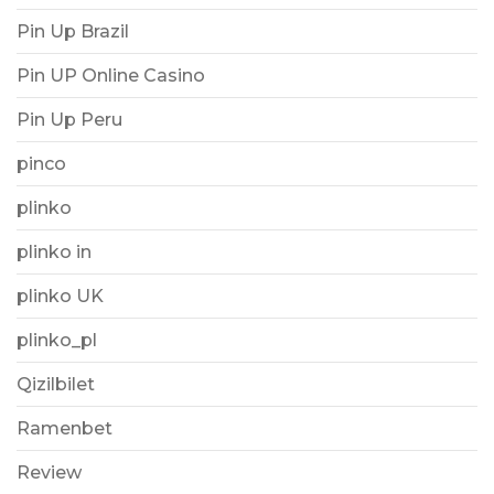
Pin Up Brazil
Pin UP Online Casino
Pin Up Peru
pinco
plinko
plinko in
plinko UK
plinko_pl
Qizilbilet
Ramenbet
Review