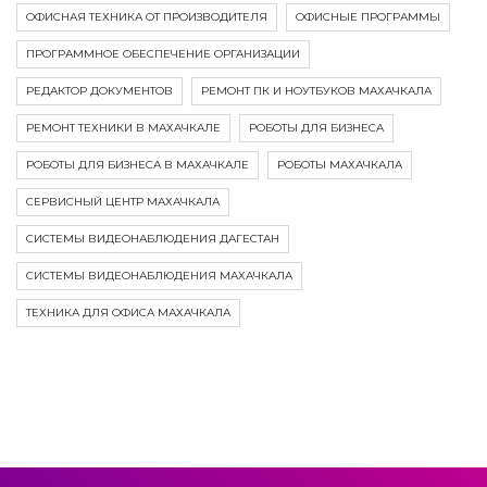
ОФИСНАЯ ТЕХНИКА ОТ ПРОИЗВОДИТЕЛЯ
ОФИСНЫЕ ПРОГРАММЫ
ПРОГРАММНОЕ ОБЕСПЕЧЕНИЕ ОРГАНИЗАЦИИ
РЕДАКТОР ДОКУМЕНТОВ
РЕМОНТ ПК И НОУТБУКОВ МАХАЧКАЛА
РЕМОНТ ТЕХНИКИ В МАХАЧКАЛЕ
РОБОТЫ ДЛЯ БИЗНЕСА
РОБОТЫ ДЛЯ БИЗНЕСА В МАХАЧКАЛЕ
РОБОТЫ МАХАЧКАЛА
СЕРВИСНЫЙ ЦЕНТР МАХАЧКАЛА
СИСТЕМЫ ВИДЕОНАБЛЮДЕНИЯ ДАГЕСТАН
СИСТЕМЫ ВИДЕОНАБЛЮДЕНИЯ МАХАЧКАЛА
ТЕХНИКА ДЛЯ ОФИСА МАХАЧКАЛА