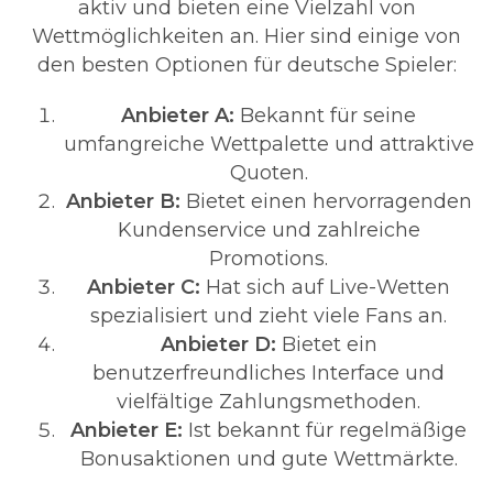
aktiv und bieten eine Vielzahl von
Wettmöglichkeiten an. Hier sind einige von
den besten Optionen für deutsche Spieler:
Anbieter A:
Bekannt für seine
umfangreiche Wettpalette und attraktive
Quoten.
Anbieter B:
Bietet einen hervorragenden
Kundenservice und zahlreiche
Promotions.
Anbieter C:
Hat sich auf Live-Wetten
spezialisiert und zieht viele Fans an.
Anbieter D:
Bietet ein
benutzerfreundliches Interface und
vielfältige Zahlungsmethoden.
Anbieter E:
Ist bekannt für regelmäßige
Bonusaktionen und gute Wettmärkte.