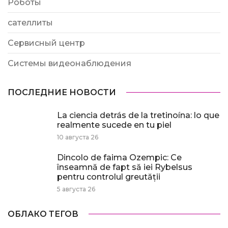
Роботы
сателлиты
Сервисный центр
Системы видеонаблюдения
ПОСЛЕДНИЕ НОВОСТИ
La ciencia detrás de la tretinoína: lo que
realmente sucede en tu piel
10 августа 26
Dincolo de faima Ozempic: Ce
înseamnă de fapt să iei Rybelsus
pentru controlul greutății
5 августа 26
ОБЛАКО ТЕГОВ