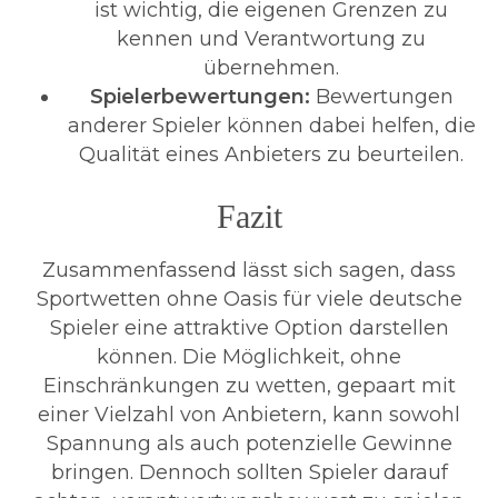
ist wichtig, die eigenen Grenzen zu
kennen und Verantwortung zu
übernehmen.
Spielerbewertungen:
Bewertungen
anderer Spieler können dabei helfen, die
Qualität eines Anbieters zu beurteilen.
Fazit
Zusammenfassend lässt sich sagen, dass
Sportwetten ohne Oasis für viele deutsche
Spieler eine attraktive Option darstellen
können. Die Möglichkeit, ohne
Einschränkungen zu wetten, gepaart mit
einer Vielzahl von Anbietern, kann sowohl
Spannung als auch potenzielle Gewinne
bringen. Dennoch sollten Spieler darauf