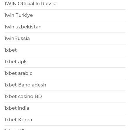
1WIN Official In Russia
1win Turkiye
1win uzbekistan
1winRussia
1xbet
1xbet apk
1xbet arabic
1xbet Bangladesh
1xbet casino BD
1xbet india
1xbet Korea