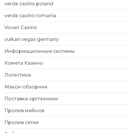
verde casino poland
verde casino romania
Vovan Casino
vulkan vegas germany
Информационные системы
Комета Казино
Логистика
Макси-обзорник
Поставка оргтехники
Пролив мейнов
Пролив сетки