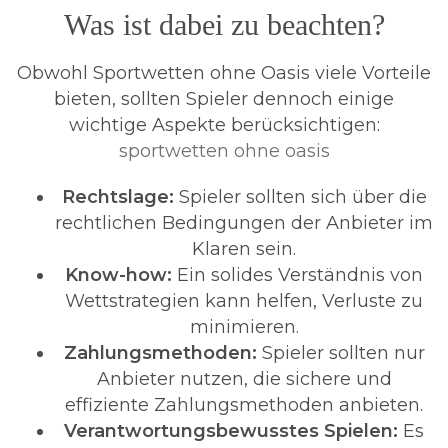
Was ist dabei zu beachten?
Obwohl Sportwetten ohne Oasis viele Vorteile
bieten, sollten Spieler dennoch einige
wichtige Aspekte berücksichtigen:
sportwetten ohne oasis
Rechtslage:
Spieler sollten sich über die
rechtlichen Bedingungen der Anbieter im
Klaren sein.
Know-how:
Ein solides Verständnis von
Wettstrategien kann helfen, Verluste zu
minimieren.
Zahlungsmethoden:
Spieler sollten nur
Anbieter nutzen, die sichere und
effiziente Zahlungsmethoden anbieten.
Verantwortungsbewusstes Spielen:
Es