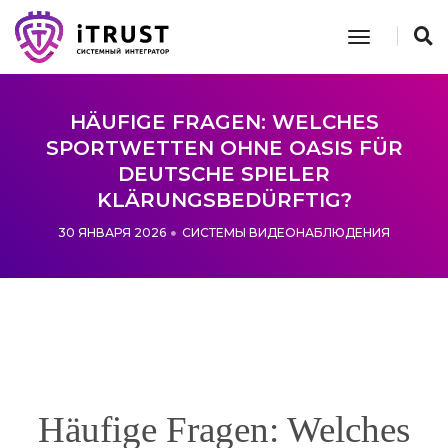
toggle n
HÄUFIGE FRAGEN: WELCHES
SPORTWETTEN OHNE OASIS FÜR
DEUTSCHE SPIELER
KLÄRUNGSBEDÜRFTIG?
30 ЯНВАРЯ 2026
СИСТЕМЫ ВИДЕОНАБЛЮДЕНИЯ
Häufige Fragen: Welches