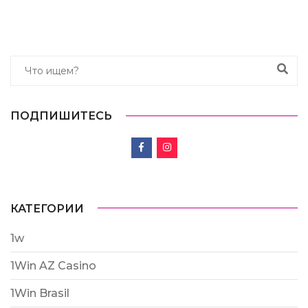
ПОДПИШИТЕСЬ
КАТЕГОРИИ
1w
1Win AZ Casino
1Win Brasil