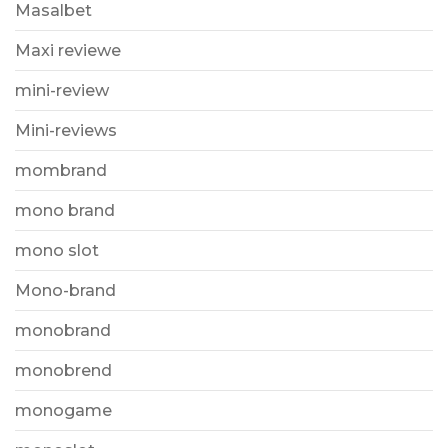
Masalbet
Maxi reviewe
mini-review
Mini-reviews
mombrand
mono brand
mono slot
Mono-brand
monobrand
monobrend
monogame