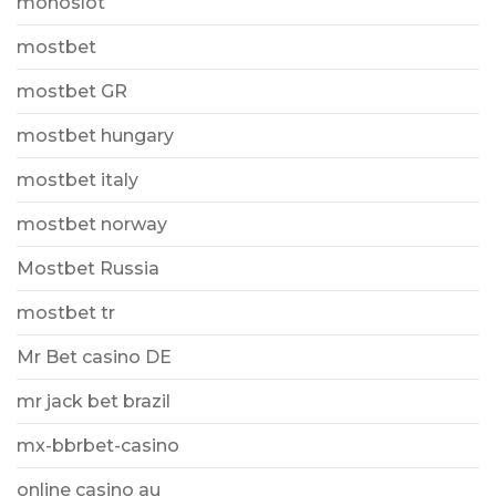
monoslot
mostbet
mostbet GR
mostbet hungary
mostbet italy
mostbet norway
Mostbet Russia
mostbet tr
Mr Bet casino DE
mr jack bet brazil
mx-bbrbet-casino
online casino au