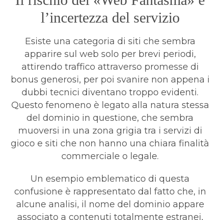
l’incertezza del servizio
Esiste una categoria di siti che sembra
apparire sul web solo per brevi periodi,
attirendo traffico attraverso promesse di
bonus generosi, per poi svanire non appena i
dubbi tecnici diventano troppo evidenti.
Questo fenomeno è legato alla natura stessa
del dominio in questione, che sembra
muoversi in una zona grigia tra i servizi di
gioco e siti che non hanno una chiara finalità
commerciale o legale.
Un esempio emblematico di questa
confusione è rappresentato dal fatto che, in
alcune analisi, il nome del dominio appare
associato a contenuti totalmente estranei,