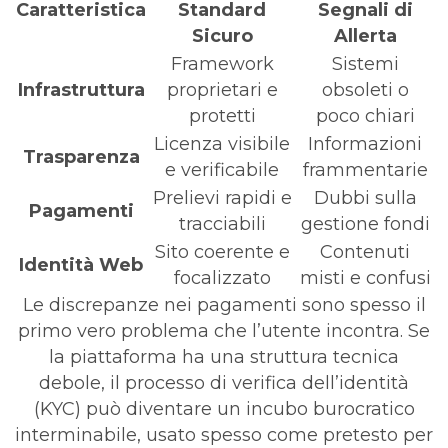
Caratteristica
Standard
Segnali di
Sicuro
Allerta
Framework
Sistemi
Infrastruttura
proprietari e
obsoleti o
protetti
poco chiari
Licenza visibile
Informazioni
Trasparenza
e verificabile
frammentarie
Prelievi rapidi e
Dubbi sulla
Pagamenti
tracciabili
gestione fondi
Sito coerente e
Contenuti
Identità Web
focalizzato
misti e confusi
Le discrepanze nei pagamenti sono spesso il
primo vero problema che l’utente incontra. Se
la piattaforma ha una struttura tecnica
debole, il processo di verifica dell’identità
(KYC) può diventare un incubo burocratico
interminabile, usato spesso come pretesto per