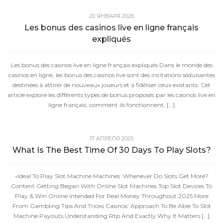
20 ЯНВАРЯ 2026
Les bonus des casinos live en ligne français
expliqués
Les bonus des casinos live en ligne français expliqués Dans le monde des
casinos en ligne, les bonus des casinos live sont des incitations séduisantes
destinées à attirer de nouveaux joueurs et à fidéliser ceux existants. Cet
article explore les différents types de bonus proposés par les casinos live en
ligne français, comment ils fonctionnent, […]
17 АПРЕЛЯ 2025
What Is The Best Time Of 30 Days To Play Slots?
«Ideal To Play Slot Machine Machines ️ Whenever Do Slots Get More?
Content Getting Began With Online Slot Machines Top Slot Devices To
Play & Win Online Intended For Real Money Throughout 2025 More
From Gambling Tips And Tricks Casinos’ Approach To Be Able To Slot
Machine Payouts Understanding Rtp And Exactly Why It Matters […]