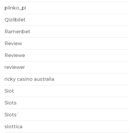
plinko_pl
Qizilbilet
Ramenbet
Review
Reviewe
reviewer
ricky casino australia
Slot
Slots
Slots`
slottica