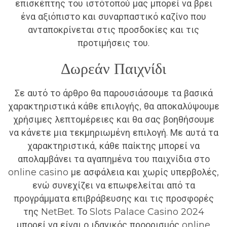
επισκέπτης του ιστότοπού μας μπορεί να βρει
ένα αξιόπιστο και συναρπαστικό καζίνο που
ανταποκρίνεται στις προσδοκίες και τις
προτιμήσεις του.
Δωρεάν Παιχνίδι
Σε αυτό το άρθρο θα παρουσιάσουμε τα βασικά
χαρακτηριστικά κάθε επιλογής, θα αποκαλύψουμε
χρήσιμες λεπτομέρειες και θα σας βοηθήσουμε
να κάνετε μια τεκμηριωμένη επιλογή. Με αυτά τα
χαρακτηριστικά, κάθε παίκτης μπορεί να
απολαμβάνει τα αγαπημένα του παιχνίδια στο
online casino με ασφάλεια και χωρίς υπερβολές,
ενώ συνεχίζει να επωφελείται από τα
προγράμματα επιβράβευσης και τις προσφορές
της NetBet. Το Slots Palace Casino 2024
μπορεί να είναι ο ιδανικός προορισμός online