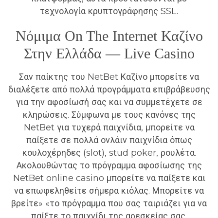
τεχνολογία κρυπτογράφησης SSL.
Νόμιμα On The Internet Καζίνο
Στην Ελλάδα — Live Casino
Σαν παίκτης του NetBet Καζίνο μπορείτε να
διαλέξετε από πολλά προγράμματα επιβράβευσης
για την αφοσίωσή σας και να συμμετέχετε σε
κληρώσεις. Σύμφωνα με τους κανόνες της
NetBet για τυχερά παιχνίδια, μπορείτε να
παίξετε σε πολλά ονλάιν παιχνίδια όπως
κουλοχέρηδες (slot), stud poker, ρουλέτα.
Ακολουθώντας το πρόγραμμα αφοσίωσης της
NetBet online casino μπορείτε να παίξετε και
να επωφεληθείτε σήμερα κιόλας. Μπορείτε να
βρείτε» «το πρόγραμμα που σας ταιριάζει για να
παίξτε το παιχνίδι της αρεσκείας σας.