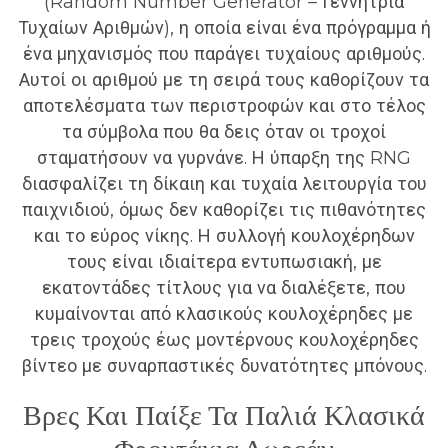
(Random Number Generator – Γεννήτρια
Τυχαίων Αριθμών), η οποία είναι ένα πρόγραμμα ή
ένα μηχανισμός που παράγει τυχαίους αριθμούς.
Αυτοί οι αριθμού με τη σειρά τους καθορίζουν τα
αποτελέσματα των περιστροφών και στο τέλος
τα σύμβολα που θα δεις όταν οι τροχοί
σταματήσουν να γυρνάνε. Η ύπαρξη της RNG
διασφαλίζει τη δίκαιη και τυχαία λειτουργία του
παιχνιδιού, όμως δεν καθορίζει τις πιθανότητες
και το εύρος νίκης. Η συλλογή κουλοχέρηδων
τους είναι ιδιαίτερα εντυπωσιακή, με
εκατοντάδες τίτλους για να διαλέξετε, που
κυμαίνονται από κλασικούς κουλοχέρηδες με
τρεις τροχούς έως μοντέρνους κουλοχέρηδες
βίντεο με συναρπαστικές δυνατότητες μπόνους.
Βρες Και Παίξε Τα Παλιά Κλασικά