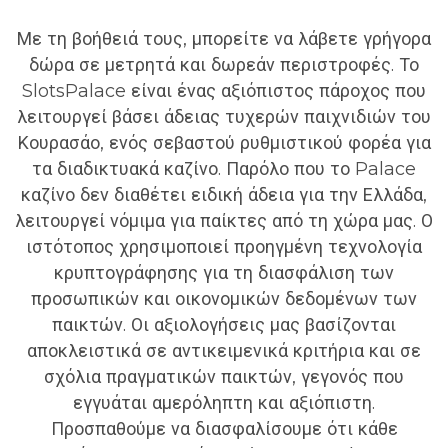
Με τη βοήθειά τους, μπορείτε να λάβετε γρήγορα
δώρα σε μετρητά και δωρεάν περιστροφές. Το
SlotsPalace είναι ένας αξιόπιστος πάροχος που
λειτουργεί βάσει άδειας τυχερών παιχνιδιών του
Κουρασάο, ενός σεβαστού ρυθμιστικού φορέα για
τα διαδικτυακά καζίνο. Παρόλο που το Palace
καζίνο δεν διαθέτει ειδική άδεια για την Ελλάδα,
λειτουργεί νόμιμα για παίκτες από τη χώρα μας. Ο
ιστότοπος χρησιμοποιεί προηγμένη τεχνολογία
κρυπτογράφησης για τη διασφάλιση των
προσωπικών και οικονομικών δεδομένων των
παικτών. Οι αξιολογήσεις μας βασίζονται
αποκλειστικά σε αντικειμενικά κριτήρια και σε
σχόλια πραγματικών παικτών, γεγονός που
εγγυάται αμερόληπτη και αξιόπιστη.
Προσπαθούμε να διασφαλίσουμε ότι κάθε