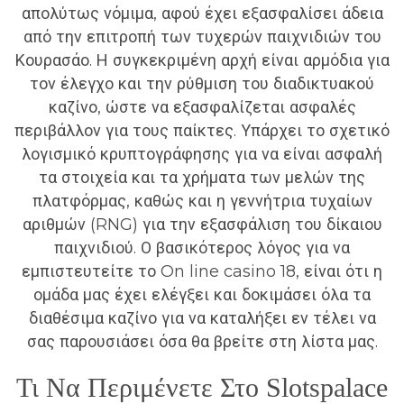
απολύτως νόμιμα, αφού έχει εξασφαλίσει άδεια
από την επιτροπή των τυχερών παιχνιδιών του
Κουρασάο. Η συγκεκριμένη αρχή είναι αρμόδια για
τον έλεγχο και την ρύθμιση του διαδικτυακού
καζίνο, ώστε να εξασφαλίζεται ασφαλές
περιβάλλον για τους παίκτες. Υπάρχει το σχετικό
λογισμικό κρυπτογράφησης για να είναι ασφαλή
τα στοιχεία και τα χρήματα των μελών της
πλατφόρμας, καθώς και η γεννήτρια τυχαίων
αριθμών (RNG) για την εξασφάλιση του δίκαιου
παιχνιδιού. Ο βασικότερος λόγος για να
εμπιστευτείτε το On line casino 18, είναι ότι η
ομάδα μας έχει ελέγξει και δοκιμάσει όλα τα
διαθέσιμα καζίνο για να καταλήξει εν τέλει να
σας παρουσιάσει όσα θα βρείτε στη λίστα μας.
Τι Να Περιμένετε Στο Slotspalace