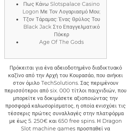
Πως Κάνω Slotspalace Casino
Logon Με Τον Λογαριασμό Μου;
Τζον Τάραμας: Ένας Θρύλος Του
Black Jack Στο Επαγγελματικό
Πόκερ
Age Of The Gods
Πρόκειται για ένα αδειοδοτημένο διαδικτυακό
καζίνο από την Αρχή του Κουρασάο, που ανήκει
στον όμιλο TechSolutions. Σας περιμένουν
περισσότεροι από six. 000 τίτλοι παιχνιδιών, που
μπορείτε να δοκιμάσετε αξιοποιώντας την
προσφορά καλωσορίσματος, η οποία ενισχύει τις
τέσσερις πρώτες συναλλαγές στην πλατφόρμα
με έως 5. 250€ και 650 free spins. Η Dragon
Slot machine games προσπαθεί να