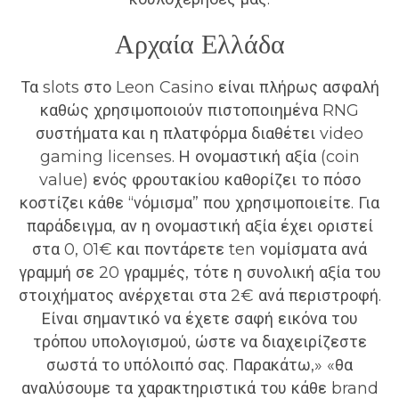
Αρχαία Ελλάδα
Τα slots στο Leon Casino είναι πλήρως ασφαλή
καθώς χρησιμοποιούν πιστοποιημένα RNG
συστήματα και η πλατφόρμα διαθέτει video
gaming licenses. Η ονομαστική αξία (coin
value) ενός φρουτακίου καθορίζει το πόσο
κοστίζει κάθε “νόμισμα” που χρησιμοποιείτε. Για
παράδειγμα, αν η ονομαστική αξία έχει οριστεί
στα 0, 01€ και ποντάρετε ten νομίσματα ανά
γραμμή σε 20 γραμμές, τότε η συνολική αξία του
στοιχήματος ανέρχεται στα 2€ ανά περιστροφή.
Είναι σημαντικό να έχετε σαφή εικόνα του
τρόπου υπολογισμού, ώστε να διαχειρίζεστε
σωστά το υπόλοιπό σας. Παρακάτω,» «θα
αναλύσουμε τα χαρακτηριστικά του κάθε brand