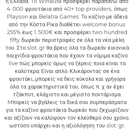
η Ελλάδα. To Winaura προσφέρει παραπάνω από
4. 000 φρουτάκια από 40+ top providers, όπως
Playson και Belatra Games. Το καζίνο με άδεια
από την Κόστα Ρίκα διαθέτει welcome bonus
255% έως 1. 500€ και προσφέρει two hundred
fifty δωρεάν περιστροφές σε όλα τα νέα μέλη
του. Στο slot. gr θα βρεις όλα τα δωρεάν εικονικά
παιχνίδια φρουτάκια που έχουν τα νόμιμα καζίνο
live πώς μπορείς όμως να ξέρεις ποια είναι τα
καλύτερα; Είναι απλό. Κλικάροντας σε ένα
φρουτάκι, μπορείς να δεις εύκολα και γρήγορα
όλα τα χαρακτηριστικά του, όπως π. χ αν έχει
τζάκποτ, ελάχιστο και μέγιστο ποντάρισμα.
Mπορείς να βγάλεις τα δικά σου συμπεράσματα
για τα καζίνο φρουτάκια δωρεάν που ξεχωρίζουν
και αξίζουν να καλύψουν τον ελεύθερό σου χρόνο,
ωστόσο υπάρχει και η αξιολόγηση του slot. gr.