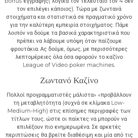
bonus εγγραφής( λογικά τον τελευταίο τον 4 δεν
τον επιλέγει κάποιος). Τώρα με ζωντανά
στοιχήματα και στατιστικά σε πραγματικό χρόνο
για την καλύτερη εμπειρία στοιχήματος. Πάμε
λοιπόν να δούμε τα βασικά χαρακτηριστικά που
πρέπει να λάβουμε υπόψη όταν παίζουμε
φρουτάκια. Ας δούμε, όμως, με περισσότερες
λεπτομέρειες όλα όσα αφορούν το καζίνο
League of Video poker machines.
Ζωντανό Καζίνο
Πολλοί προγραμματιστές μάλιστα» «προβάλλουν
τη μεταβλητότητα (συχνά σε κλίμακα Low-
Medium-High) στις επίσημες περιγραφές των
τίτλων τους, ώστε οι παίκτες να μπορούν να
επιλέξουν πιο ενημερωμένα. Σε αρκετές
περιπτώσεις θα βρείτε διαθέσιμη και μία από τις