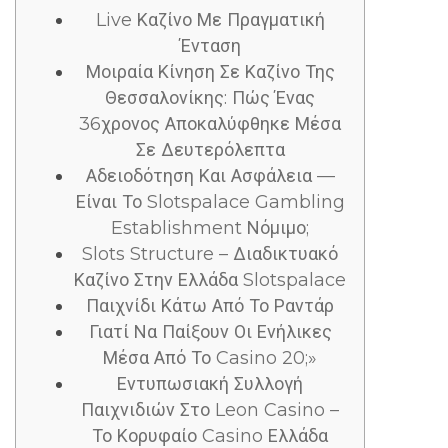
Live Καζίνο Με Πραγματική
Ένταση
Μοιραία Κίνηση Σε Καζίνο Της
Θεσσαλονίκης: Πώς Ένας
36χρονος Αποκαλύφθηκε Μέσα
Σε Δευτερόλεπτα
Αδειοδότηση Και Ασφάλεια —
Είναι Το Slotspalace Gambling
Establishment Νόμιμο;
Slots Structure – Διαδικτυακό
Καζίνο Στην Ελλάδα Slotspalace
Παιχνίδι Κάτω Από Το Ραντάρ
Γιατί Να Παίξουν Οι Ενήλικες
Μέσα Από Το Casino 20;»
Εντυπωσιακή Συλλογή
Παιχνιδιών Στο Leon Casino –
Το Κορυφαίο Casino Ελλάδα