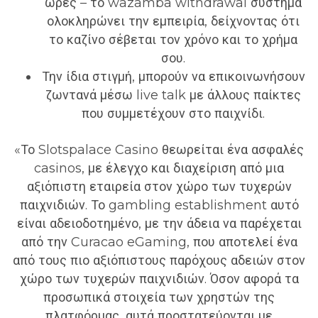
ώρες – το wazamba withdrawal σύστημα
ολοκληρώνει την εμπειρία, δείχνοντας ότι
το καζίνο σέβεται τον χρόνο και το χρήμα
σου.
Την ίδια στιγμή, μπορούν να επικοινωνήσουν
ζωντανά μέσω live talk με άλλους παίκτες
που συμμετέχουν στο παιχνίδι.
«Το Slotspalace Casino θεωρείται ένα ασφαλές
casinos, με έλεγχο και διαχείριση από μια
αξιόπιστη εταιρεία στον χώρο των τυχερών
παιχνιδιών. Το gambling establishment αυτό
είναι αδειοδοτημένο, με την άδεια να παρέχεται
από την Curacao eGaming, που αποτελεί ένα
από τους πιο αξιόπιστους παρόχους αδειών στον
χώρο των τυχερών παιχνιδιών. Όσον αφορά τα
προσωπικά στοιχεία των χρηστών της
πλατφόρμας, αυτά προστατεύονται με