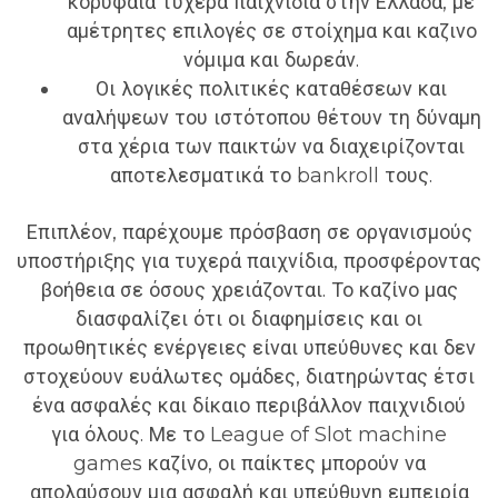
κορυφαία τυχερά παιχνίδια στην Ελλάδα, με
αμέτρητες επιλογές σε στοίχημα και καζινο
νόμιμα και δωρεάν.
Οι λογικές πολιτικές καταθέσεων και
αναλήψεων του ιστότοπου θέτουν τη δύναμη
στα χέρια των παικτών να διαχειρίζονται
αποτελεσματικά το bankroll τους.
Επιπλέον, παρέχουμε πρόσβαση σε οργανισμούς
υποστήριξης για τυχερά παιχνίδια, προσφέροντας
βοήθεια σε όσους χρειάζονται. Το καζίνο μας
διασφαλίζει ότι οι διαφημίσεις και οι
προωθητικές ενέργειες είναι υπεύθυνες και δεν
στοχεύουν ευάλωτες ομάδες, διατηρώντας έτσι
ένα ασφαλές και δίκαιο περιβάλλον παιχνιδιού
για όλους. Με το League of Slot machine
games καζίνο, οι παίκτες μπορούν να
απολαύσουν μια ασφαλή και υπεύθυνη εμπειρία