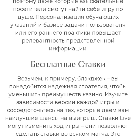
поэтому даже которые взыскательные
посетители смогут найти себе игру по
душе. Персонализация обучающих
указаний и базисе задачи пользователя
или его раннего практики повышает
релевантность представленной
информации.
Бесплатные Ставки
Возьмем, к примеру, блэкджек – вы
понадобится надежная стратегия, чтобы
уменьшить преимуществ казино. Изучите
зависимости версии каждой игры и
сосредоточьтесь на тех, которые даем вам
наилучшие шансы на выигрыш. Ставки Live
могут изменить ход игры – они позволяют
сделать ставки во всяком матча. Это