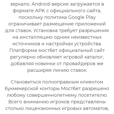
зеркало. Android-версия загружается в
формате APK с официального сайта,
поскольку политика Google Play
ограничивает размещение приложений
для ставок. Установка требует разрешения
на инсталляцию одним неизвестных
источников и настройках устройства.
Платформа мостбет официальный сайт
регулярно обновляет игровой каталог,
добавляя новинки от провайдеров же
расширяя линию ставок.
Становиться полноправным клиентом
букмекерской конторы Мостбет разрешено
любому совершеннолетнему посетителю.
Всего вниманию игроков представлены
столько лицензионных игровых автоматов,