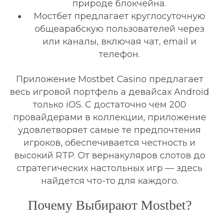
природе блокчейна.
Мостбет предлагает круглосуточную
общеарабскую пользователей через
или каналы, включая чат, email и
телефон.
Приложение Mostbet Casino предлагает
весь игровой портфель а девайсах Android
только iOS. С достаточно чем 200
провайдерами в коллекции, приложение
удовлетворяет самые те предпочтения
игроков, обеспечивается честность и
высокий RTP. От вернакуляров слотов до
стратегических настольных игр — здесь
найдется что-то для каждого.
Почему Выбирают Mostbet?