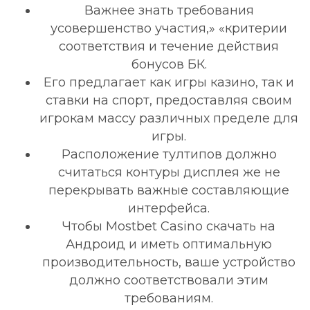
Важнее знать требования
усовершенство участия,» «критерии
соответствия и течение действия
бонусов БК.
Его предлагает как игры казино, так и
ставки на спорт, предоставляя своим
игрокам массу различных пределе для
игры.
Расположение тултипов должно
считаться контуры дисплея же не
перекрывать важные составляющие
интерфейса.
Чтобы Mostbet Casino скачать на
Андроид и иметь оптимальную
производительность, ваше устройство
должно соответствовали этим
требованиям.