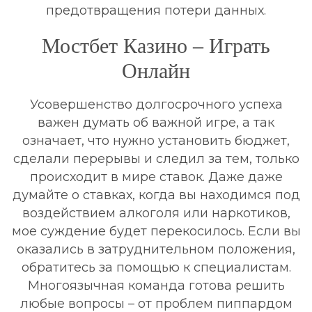
предотвращения потери данных.
Мостбет Казино – Играть
Онлайн
Усовершенство долгосрочного успеха
важен думать об важной игре, а так
означает, что нужно установить бюджет,
сделали перерывы и следил за тем, только
происходит в мире ставок. Даже даже
думайте о ставках, когда вы находимся под
воздействием алкоголя или наркотиков,
мое суждение будет перекосилось. Если вы
оказались в затруднительном положения,
обратитесь за помощью к специалистам.
Многоязычная команда готова решить
любые вопросы – от проблем пиппардом