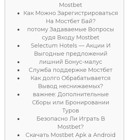
Mostbet
Как Можно Зарегистрироваться
На Мостбет Бай?
потому Задаваемые Вопросы
судя Входу Mostbet
Selectum Hotels — Акции И
Выгодные предложений
лишний Бонус-малус
Служба поддержке Мостбет
Как долго Обрабатывается
Вывод неснижаемых?
важнее: Дополнительные
Сборы или Бронировании
Туров
Безопасно Ли Играть В
Mostbet?
Скачать Mostbet Apk а Android