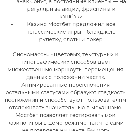
знак бонус, а постоянные клиенты — на
регулярные акции, фриспины и
кэшбэки.
Казино Мостбет предложил все
классические игры – блэкджек,
рулетку, слоты и покер.
Сиономасон» «цветовых, текстурных и
типографических способов дает
множественные маршруты перемещения
данных о положении частях.
Анимированные переключения
остальными статусами образуют гладкость
постижения и способствуют пользователям
отслеживать значительные в механизме.
Мостбет позволяет тестировать мои
казино-игры в демо-режиме, так что сами
не потеряете ни цента. Вы могу