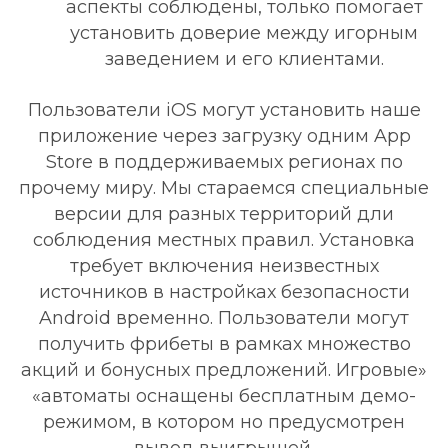
аспекты соблюдены, только помогает
установить доверие между игорным
заведением и его клиентами.
Пользователи iOS могут установить наше
приложение через загрузку одним App
Store в поддерживаемых регионах по
прочему миру. Мы стараемся специальные
версии для разных территорий дли
соблюдения местных правил. Установка
требует включения неизвестных
источников в настройках безопасности
Android временно. Пользователи могут
получить фрибеты в рамках множество
акций и бонусных предложений. Игровые»
«автоматы оснащены бесплатным демо-
режимом, в котором но предусмотрен