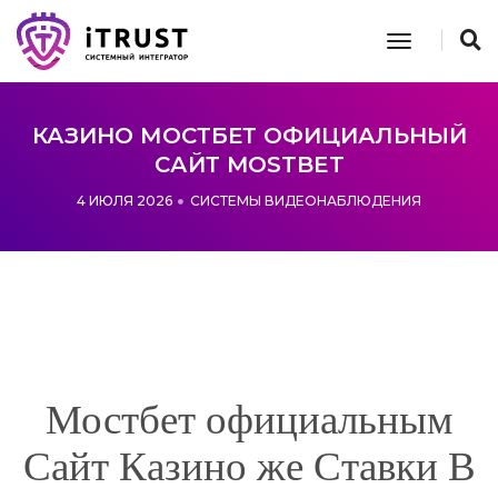
toggle n
КАЗИНО МОСТБЕТ ОФИЦИАЛЬНЫЙ
САЙТ MOSTBET
4 ИЮЛЯ 2026
СИСТЕМЫ ВИДЕОНАБЛЮДЕНИЯ
Мостбет официальным
Сайт Казино же Ставки В