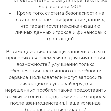
от авторитетного регулятора, такого же
Кюрасао или MGA.
Кроме того, система безопасности на
сайте включает шифрование данных,
что гарантирует мексиканизацию
личных данных игроков и финансовых
транзакций.
Взаимодействия помощи записываются и
проверяются ежемесячно для выявления
возможностей улучшения только
обеспечения постоянного способности
сервиса. Пользователи могут запросить
эскалацию к супервайзеру для
нерешенных проблем также предоставить
отзывы об опыте поддержки через опросы
после взаимодействия. Наша команда
безопасности включает 12