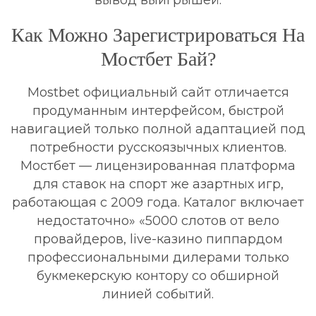
вывод выигрышей.
Как Можно Зарегистрироваться На
Мостбет Бай?
Mostbet официальный сайт отличается
продуманным интерфейсом, быстрой
навигацией только полной адаптацией под
потребности русскоязычных клиентов.
Мостбет — лицензированная платформа
для ставок на спорт же азартных игр,
работающая с 2009 года. Каталог включает
недостаточно» «5000 слотов от вело
провайдеров, live-казино пиппардом
профессиональными дилерами только
букмекерскую контору со обширной
линией событий.