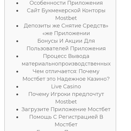
Особенности Приложения
Сайт Букмекерской Конторы
Mostbet
Депозиты же Снятие Средств»
«же Приложении
Бонусы И Акции Для
Пользователей Приложения
Процесс Вывода
материальнопроизводственных
Чем отличается: Почему
Мостбет это Надежное Казино?
Live Casino
Почему Игроки предпочтут
Mostbet
Загрузите Приложение Мостбет
Помощь С Регистрацией В
Мостбет