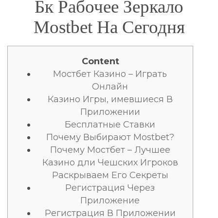
Бк Рабочее Зеркало
Mostbet На Сегодня
Content
Мостбет Казино – Играть
Онлайн
Казино Игры, имевшиеся В
Приложении
Бесплатные Ставки
Почему Выбирают Mostbet?
Почему Мостбет – Лучшее
Казино дли Чешских Игроков
Раскрываем Его Секреты
Регистрация Через
Приложение
Регистрация В Приложении