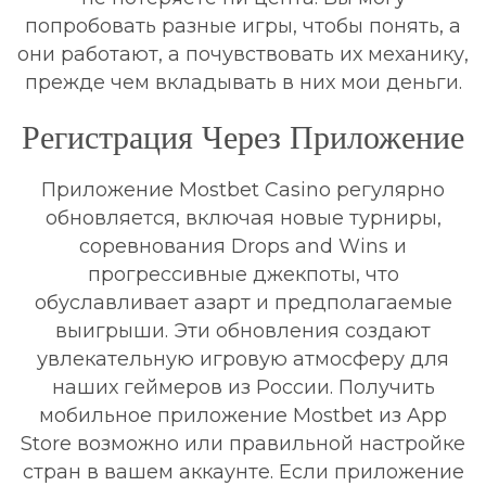
попробовать разные игры, чтобы понять, а
они работают, а почувствовать их механику,
прежде чем вкладывать в них мои деньги.
Регистрация Через Приложение
Приложение Mostbet Casino регулярно
обновляется, включая новые турниры,
соревнования Drops and Wins и
прогрессивные джекпоты, что
обуславливает азарт и предполагаемые
выигрыши. Эти обновления создают
увлекательную игровую атмосферу для
наших геймеров из России. Получить
мобильное приложение Mostbet из App
Store возможно или правильной настройке
стран в вашем аккаунте. Если приложение