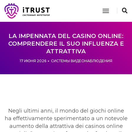
toggle n
LA IMPENNATA DEL CASINO ONLINE:
COMPRENDERE IL SUO INFLUENZA E
ATTRATTIVA
17 ИЮНЯ 2026
СИСТЕМЫ ВИДЕОНАБЛЮДЕНИЯ
Negli ultimi anni, il mondo del giochi online
ha effettivamente sperimentato a un notevole
aumento della attrattiva dei casinos online