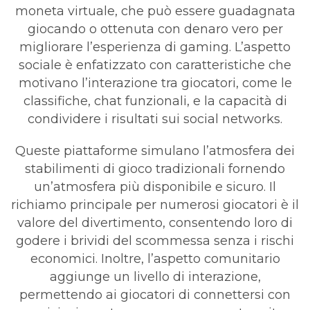
moneta virtuale, che può essere guadagnata
giocando o ottenuta con denaro vero per
migliorare l’esperienza di gaming. L’aspetto
sociale è enfatizzato con caratteristiche che
motivano l’interazione tra giocatori, come le
classifiche, chat funzionali, e la capacità di
condividere i risultati sui social networks.
Queste piattaforme simulano l’atmosfera dei
stabilimenti di gioco tradizionali fornendo
un’atmosfera più disponibile e sicuro. Il
richiamo principale per numerosi giocatori è il
valore del divertimento, consentendo loro di
godere i brividi del scommessa senza i rischi
economici. Inoltre, l’aspetto comunitario
aggiunge un livello di interazione,
permettendo ai giocatori di connettersi con