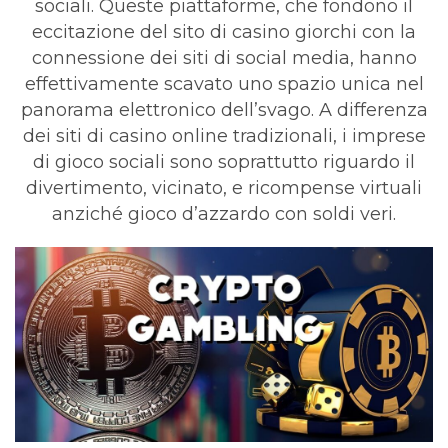
sociali. Queste piattaforme, che fondono il
eccitazione del sito di casino giorchi con la
connessione dei siti di social media, hanno
effettivamente scavato uno spazio unica nel
panorama elettronico dell’svago. A differenza
dei siti di casino online tradizionali, i imprese
di gioco sociali sono soprattutto riguardo il
divertimento, vicinato, e ricompense virtuali
anziché gioco d’azzardo con soldi veri.