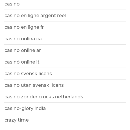
casino
casino en ligne argent reel
casino en ligne fr
casino onlina ca
casino online ar
casinò online it
casino svensk licens
casino utan svensk licens
casino zonder crucks netherlands
casino-glory india
crazy time