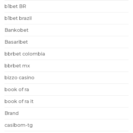
b1bet BR
b1bet brazil
Bankobet
Basaribet
bbrbet colombia
bbrbet mx
bizzo casino
book of ra
book of ra it
Brand
casibom-tg