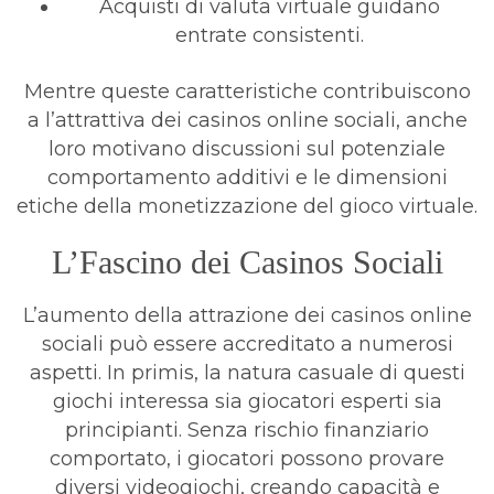
Acquisti di valuta virtuale guidano
entrate consistenti.
Mentre queste caratteristiche contribuiscono
a l’attrattiva dei casinos online sociali, anche
loro motivano discussioni sul potenziale
comportamento additivi e le dimensioni
etiche della monetizzazione del gioco virtuale.
L’Fascino dei Casinos Sociali
L’aumento della attrazione dei casinos online
sociali può essere accreditato a numerosi
aspetti. In primis, la natura casuale di questi
giochi interessa sia giocatori esperti sia
principianti. Senza rischio finanziario
comportato, i giocatori possono provare
diversi videogiochi, creando capacità e