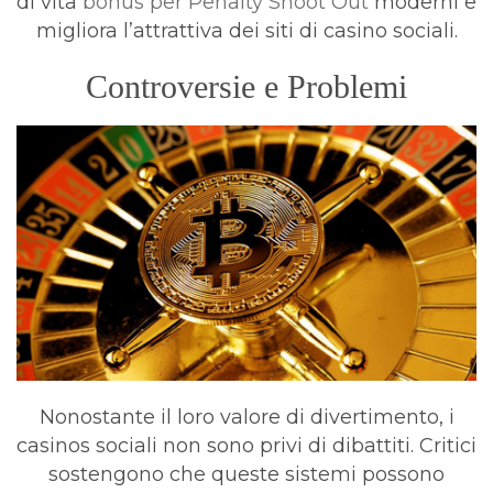
di vita
bonus per Penalty Shoot Out
moderni e
migliora l’attrattiva dei siti di casino sociali.
Controversie e Problemi
Nonostante il loro valore di divertimento, i
casinos sociali non sono privi di dibattiti. Critici
sostengono che queste sistemi possono