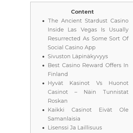
Content
The Ancient Stardust Casino
Inside Las Vegas Is Usually
Resurrected As Some Sort Of
Social Casino App
Sivuston Läpinäkyvyys
Best Casino Reward Offers In
Finland
Hyvät Kasinot Vs Huonot
Casinot – Näin Tunnistat
Roskan
Kaikki Casinot Eivät Ole
Samanlaisia
Lisenssi Ja Laillisuus