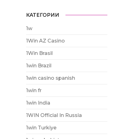
КАТЕГОРИИ
1w
1Win AZ Casino
1Win Brasil
1win Brazil
1win casino spanish
1win fr
1win India
1WIN Official In Russia
1win Turkiye