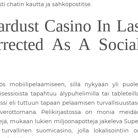
esti chatin kautta ja sähköpostitse.
ardust Casino In La
rrected As A Socia
ös mobiilipelaamiseen, sillä nykyään yli puole
isessioista tapahtuu älypuhelimilla tai tableteilla
nssi eli tuttuun tapaan pelaamisen turvallisuustas
verottomana. Pelikirjastossa on monia meidä
ejä, mukaan lukien miljoonapotteja jakeleva Supe
rvallinen suomicasino, jolla lokalisointiin o