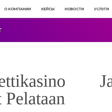
О КОМПАНИИ
КЕЙСЫ
НОВОСТИ
УСЛУГИ
T
ttikasino J
t Pelataan