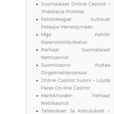
Suomalaiset Online Casinot –
Yhdistäviä Piirteitä
Pelistrategiat Auttavat
Pelaajia Menestymään
Mga Kehitti
Itsearviointityökalun
Parhaat Suomalaiset
Netticasinot
Suomicasino Auttaa
Ongelmatilanteissa!
Online Casinot Suomi – Löydä
Paras On-line Casino!
Markkinoiden Parhaat
Nettikasinot
Talletukset Ja Kotiutukset –