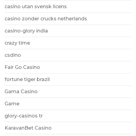
casino utan svensk licens
casino zonder crucks netherlands
casino-glory india
crazy time
csdino
Fair Go Casino
fortune tiger brazil
Gama Casino
Game
glory-casinos tr
KaravanBet Casino