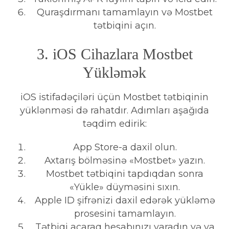
Quraşdırmanı tamamlayın və Mostbet
tətbiqini açın.
3. iOS Cihazlara Mostbet
Yükləmək
iOS istifadəçiləri üçün Mostbet tətbiqinin
yüklənməsi də rahatdır. Adımları aşağıda
təqdim edirik:
App Store-a daxil olun.
Axtarış bölməsinə «Mostbet» yazın.
Mostbet tətbiqini tapdıqdan sonra
«Yükle» düyməsini sıxın.
Apple ID şifrənizi daxil edərək yükləmə
prosesini tamamlayın.
Tətbiqi açaraq hesabınızı yaradın və ya