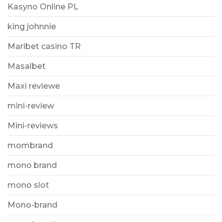
Kasyno Online PL
king johnnie
Maribet casino TR
Masalbet
Maxi reviewe
mini-review
Mini-reviews
mombrand
mono brand
mono slot
Mono-brand