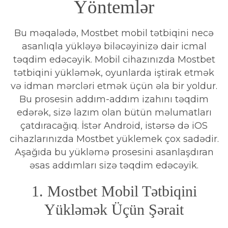
Yöntemlər
Bu məqalədə, Mostbet mobil tətbiqini necə
asanlıqla yükləyə biləcəyinizə dair icmal
təqdim edəcəyik. Mobil cihazınızda Mostbet
tətbiqini yükləmək, oyunlarda iştirak etmək
və idman mərcləri etmək üçün əla bir yoldur.
Bu prosesin addım-addım izahını təqdim
edərək, sizə lazım olan bütün məlumatları
çatdıracağıq. İstər Android, istərsə də iOS
cihazlarınızda Mostbet yüklemek çox sadədir.
Aşağıda bu yükləmə prosesini asanlaşdıran
əsas addımları sizə təqdim edəcəyik.
1. Mostbet Mobil Tətbiqini
Yükləmək Üçün Şərait