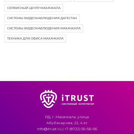
СЕРВИСНЫЙ ЦЕНТР МАХАЧКАЛА
СИСТЕМЫ ВИДЕОНАБЛЮДЕНИЯ ДАГЕСТАН
СИСТЕМЫ ВИДЕОНАБЛЮДЕНИЯ МАХАЧКАЛА
ТЕХНИКА ДЛЯ ОФИСА МАХАЧКАЛА
РД, г. Махачкала, улица
Абубакарова, 22, 4 эт.
info@itrust.ru
|
+7 (8722) 55‒56‒56