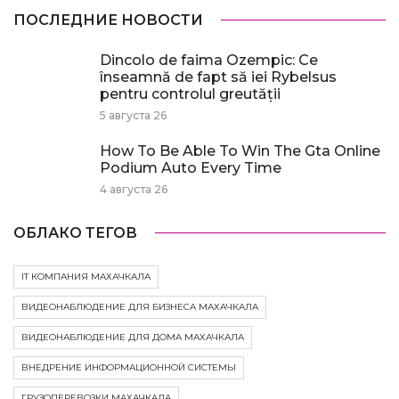
ПОСЛЕДНИЕ НОВОСТИ
Dincolo de faima Ozempic: Ce
înseamnă de fapt să iei Rybelsus
pentru controlul greutății
5 августа 26
How To Be Able To Win The Gta Online
Podium Auto Every Time
4 августа 26
ОБЛАКО ТЕГОВ
IT КОМПАНИЯ МАХАЧКАЛА
ВИДЕОНАБЛЮДЕНИЕ ДЛЯ БИЗНЕСА МАХАЧКАЛА
ВИДЕОНАБЛЮДЕНИЕ ДЛЯ ДОМА МАХАЧКАЛА
ВНЕДРЕНИЕ ИНФОРМАЦИОННОЙ СИСТЕМЫ
ГРУЗОПЕРЕВОЗКИ МАХАЧКАЛА