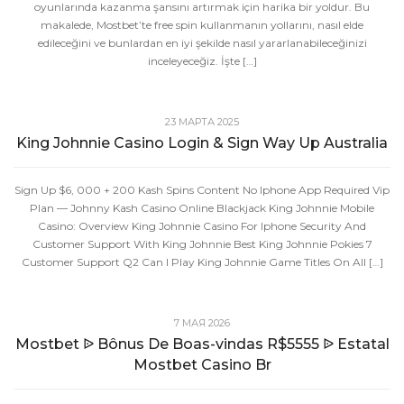
oyunlarında kazanma şansını artırmak için harika bir yoldur. Bu
makalede, Mostbet’te free spin kullanmanın yollarını, nasıl elde
edileceğini ve bunlardan en iyi şekilde nasıl yararlanabileceğinizi
inceleyeceğiz. İşte […]
23 МАРТА 2025
King Johnnie Casino Login & Sign Way Up Australia
Sign Up $6, 000 + 200 Kash Spins Content No Iphone App Required Vip
Plan — Johnny Kash Casino Online Blackjack King Johnnie Mobile
Casino: Overview King Johnnie Casino For Iphone Security And
Customer Support With King Johnnie Best King Johnnie Pokies 7
Customer Support Q2 Can I Play King Johnnie Game Titles On All […]
7 МАЯ 2026
Mostbet ᐉ Bônus De Boas-vindas R$5555 ᐉ Estatal
Mostbet Casino Br