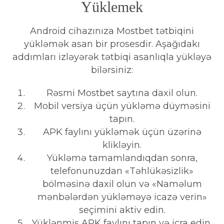
Yüklemek
Android cihazınıza Mostbet tətbiqini
yükləmək asan bir prosesdir. Aşağıdakı
addımları izləyərək tətbiqi asanlıqla yükləyə
bilərsiniz:
Rəsmi Mostbet saytına daxil olun.
Mobil versiya üçün yükləmə düyməsini
tapın.
APK faylını yükləmək üçün üzərinə
klikləyin.
Yükləmə tamamlandıqdan sonra,
telefonunuzdan «Təhlükəsizlik»
bölməsinə daxil olun və «Naməlum
mənbələrdən yükləməyə icazə verin»
seçimini aktiv edin.
Yüklənmiş APK faylını tapın və icra edin.