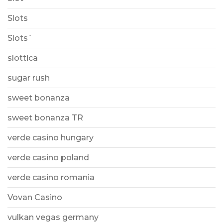
Slots
Slots`
slottica
sugar rush
sweet bonanza
sweet bonanza TR
verde casino hungary
verde casino poland
verde casino romania
Vovan Casino
vulkan vegas germany