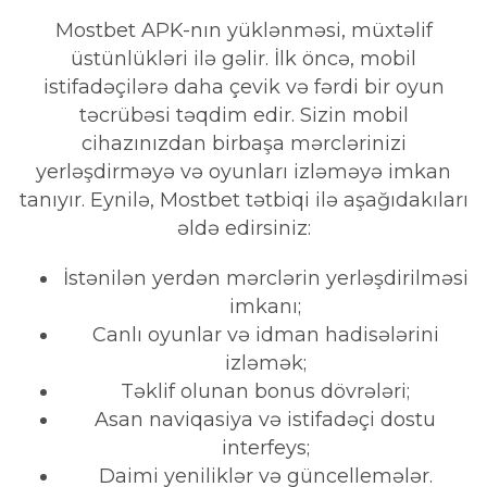
Mostbet APK-nın yüklənməsi, müxtəlif
üstünlükləri ilə gəlir. İlk öncə, mobil
istifadəçilərə daha çevik və fərdi bir oyun
təcrübəsi təqdim edir. Sizin mobil
cihazınızdan birbaşa mərclərinizi
yerləşdirməyə və oyunları izləməyə imkan
tanıyır. Eynilə, Mostbet tətbiqi ilə aşağıdakıları
əldə edirsiniz:
İstənilən yerdən mərclərin yerləşdirilməsi
imkanı;
Canlı oyunlar və idman hadisələrini
izləmək;
Təklif olunan bonus dövrələri;
Asan naviqasiya və istifadəçi dostu
interfeys;
Daimi yeniliklər və güncellemələr.