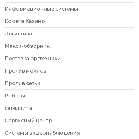
Информационные системы
Комета Казино
Логистика
Макси-обзорник
Поставка оргтехники
Пролив мейнов
Пролив сетки
Роботы
сателлиты
Сервисный центр
Системы видеонаблюдения