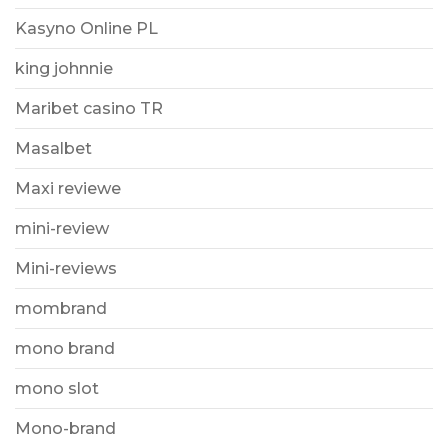
Kasyno Online PL
king johnnie
Maribet casino TR
Masalbet
Maxi reviewe
mini-review
Mini-reviews
mombrand
mono brand
mono slot
Mono-brand