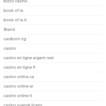
bizzo casino
book of ra
book of ra it
Brand
casibom-tg
casino
casino en ligne argent reel
casino en ligne fr
casino onlina ca
casino online ar
casinò online it
casino svensk licens