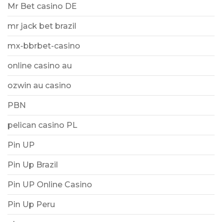
Mr Bet casino DE
mr jack bet brazil
mx-bbrbet-casino
online casino au
ozwin au casino
PBN
pelican casino PL
Pin UP
Pin Up Brazil
Pin UP Online Casino
Pin Up Peru