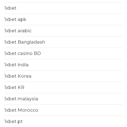
1xbet
1xbet apk
1xbet arabic
1xbet Bangladesh
1xbet casino BD
1xbet india
1xbet Korea
1xbet KR
1xbet malaysia
1xbet Morocco
1xbet pt