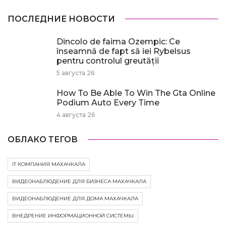
ПОСЛЕДНИЕ НОВОСТИ
Dincolo de faima Ozempic: Ce
înseamnă de fapt să iei Rybelsus
pentru controlul greutății
5 августа 26
How To Be Able To Win The Gta Online
Podium Auto Every Time
4 августа 26
ОБЛАКО ТЕГОВ
IT КОМПАНИЯ МАХАЧКАЛА
ВИДЕОНАБЛЮДЕНИЕ ДЛЯ БИЗНЕСА МАХАЧКАЛА
ВИДЕОНАБЛЮДЕНИЕ ДЛЯ ДОМА МАХАЧКАЛА
ВНЕДРЕНИЕ ИНФОРМАЦИОННОЙ СИСТЕМЫ