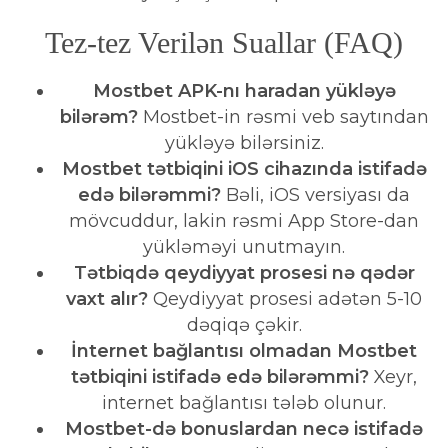
Tez-tez Verilən Suallar (FAQ)
Mostbet APK-nı haradan yükləyə
bilərəm?
Mostbet-in rəsmi veb saytından
yükləyə bilərsiniz.
Mostbet tətbiqini iOS cihazında istifadə
edə bilərəmmi?
Bəli, iOS versiyası da
mövcuddur, lakin rəsmi App Store-dan
yükləməyi unutmayın.
Tətbiqdə qeydiyyat prosesi nə qədər
vaxt alır?
Qeydiyyat prosesi adətən 5-10
dəqiqə çəkir.
İnternet bağlantısı olmadan Mostbet
tətbiqini istifadə edə bilərəmmi?
Xeyr,
internet bağlantısı tələb olunur.
Mostbet-də bonuslardan necə istifadə