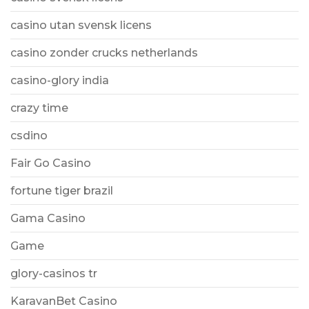
casino utan svensk licens
casino zonder crucks netherlands
casino-glory india
crazy time
csdino
Fair Go Casino
fortune tiger brazil
Gama Casino
Game
glory-casinos tr
KaravanBet Casino