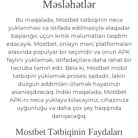
Məsləhətlər
Bu məqalədə, Mostbet tətbiqinin necə
yüklənməsi və istifadə edilməsiylə əlaqədar
başlanğıc üçün kritik məlumatları təqdim
edəcəyik. Mostbet, onlayn mərc platformaları
arasında populyar bir seçimdir və onun APK
faylını yükləmək, istifadəçilərə daha rahat bir
təcrübə təmin edir. Belə ki, Mostbet mobil
tətbiqini yükləmək prosesi sadədir, lakin
düzgün addımları izləmək həyatınızı
asanlaşdıracaq. İndiki məqalədə, Mostbet
APK-nı necə yükləyə biləcəyiniz, cihazınıza
uyğunluğu və daha çox şey haqqında
danışacağıq.
Mostbet Tətbiqinin Faydaları