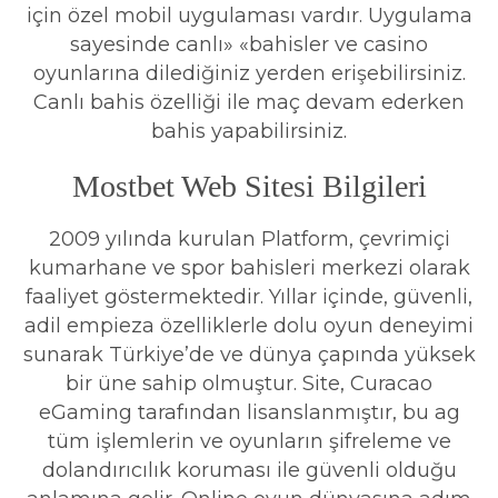
için özel mobil uygulaması vardır. Uygulama
sayesinde canlı» «bahisler ve casino
oyunlarına dilediğiniz yerden erişebilirsiniz.
Canlı bahis özelliği ile maç devam ederken
bahis yapabilirsiniz.
Mostbet Web Sitesi Bilgileri
2009 yılında kurulan Platform, çevrimiçi
kumarhane ve spor bahisleri merkezi olarak
faaliyet göstermektedir. Yıllar içinde, güvenli,
adil empieza özelliklerle dolu oyun deneyimi
sunarak Türkiye’de ve dünya çapında yüksek
bir üne sahip olmuştur. Site, Curacao
eGaming tarafından lisanslanmıştır, bu ag
tüm işlemlerin ve oyunların şifreleme ve
dolandırıcılık koruması ile güvenli olduğu