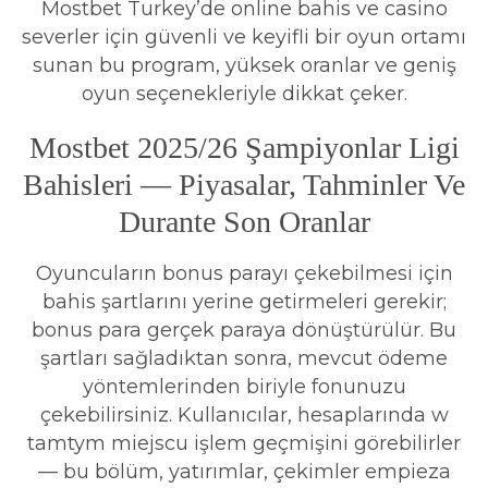
Mostbet Turkey’de online bahis ve casino
severler için güvenli ve keyifli bir oyun ortamı
sunan bu program, yüksek oranlar ve geniş
oyun seçenekleriyle dikkat çeker.
Mostbet 2025/26 Şampiyonlar Ligi
Bahisleri — Piyasalar, Tahminler Ve
Durante Son Oranlar
Oyuncuların bonus parayı çekebilmesi için
bahis şartlarını yerine getirmeleri gerekir;
bonus para gerçek paraya dönüştürülür. Bu
şartları sağladıktan sonra, mevcut ödeme
yöntemlerinden biriyle fonunuzu
çekebilirsiniz. Kullanıcılar, hesaplarında w
tamtym miejscu işlem geçmişini görebilirler
— bu bölüm, yatırımlar, çekimler empieza