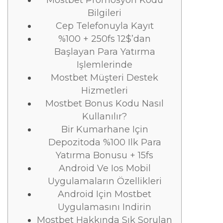
Mostbet Promosyon Kodu
Bilgileri
Cep Telefonuyla Kayıt
%100 + 250fs 12$’dan
Başlayan Para Yatırma
Işlemlerinde
Mostbet Müşteri Destek
Hizmetleri
Mostbet Bonus Kodu Nasıl
Kullanılır?
Bir Kumarhane Için
Depozitoda %100 Ilk Para
Yatırma Bonusu + 15fs
Android Ve Ios Mobil
Uygulamaların Özellikleri
Android Için Mostbet
Uygulamasını Indirin
Mostbet Hakkında Sık Sorulan