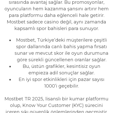
sırasında avantaj sağlar. Bu promosyonlar,
oyuncuların hem kazanma şansını artırır hem
para platformu daha eğlenceli hale getirir.
Mostbet sadece casino değil, aynı zamanda
kapsamlı spor bahisleri para sunuyor.
Mostbet, Türkiye’deki müşterilere çeşitli
spor dallarında canlı bahis yapma fırsatı
sunar ve mevcut skor ile oyun durumuna
göre sürekli güncellenen oranlar sağlar.
Bu, üstün grafikler, kesintisiz oyun
empieza adil sonuçlar sağlar.
En iyi spor etkinlikleri için pazar sayısı
1000’i geçebilir.
Mostbet TR 2025, lisanslı bir kumar platformu
olup, Know Your Customer (KYC) sürecini
içeren sıkı güvenlik önlemlerinden geçmiştir.