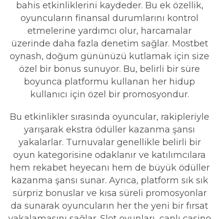
bahis etkinliklerini kaydeder. Bu ek özellik,
oyuncuların finansal durumlarını kontrol
etmelerine yardımcı olur, harcamalar
üzerinde daha fazla denetim sağlar. Mostbet
oynash, doğum gününüzü kutlamak için size
özel bir bonus sunuyor. Bu, belirli bir süre
boyunca platformu kullanan her hidup
kullanıcı için özel bir promosyondur.
Bu etkinlikler sırasında oyuncular, rakipleriyle
yarışarak ekstra ödüller kazanma şansı
yakalarlar. Turnuvalar genellikle belirli bir
oyun kategorisine odaklanır ve katılımcılara
hem rekabet heyecanı hem de büyük ödüller
kazanma şansı sunar. Ayrıca, platform sık sık
sürpriz bonuslar ve kısa süreli promosyonlar
da sunarak oyuncuların her the yeni bir fırsat
yakalamasını sağlar. Slot oyunları, canlı casino