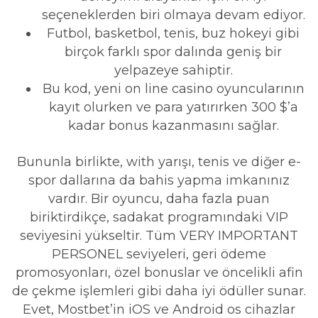
seçeneklerden biri olmaya devam ediyor.
Futbol, basketbol, tenis, buz hokeyi gibi
birçok farklı spor dalında geniş bir
yelpazeye sahiptir.
Bu kod, yeni on line casino oyuncularının
kayıt olurken ve para yatırırken 300 $’a
kadar bonus kazanmasını sağlar.
Bununla birlikte, with yarışı, tenis ve diğer e-
spor dallarına da bahis yapma imkanınız
vardır. Bir oyuncu, daha fazla puan
biriktirdikçe, sadakat programındaki VIP
seviyesini yükseltir. Tüm VERY IMPORTANT
PERSONEL seviyeleri, geri ödeme
promosyonları, özel bonuslar ve öncelikli afin
de çekme işlemleri gibi daha iyi ödüller sunar.
Evet, Mostbet’in iOS ve Android os cihazlar