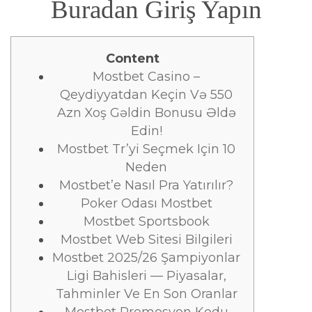
Buradan Giriş Yapın
Content
Mostbet Casino –
Qeydiyyatdan Keçin Və 550
Azn Xoş Gəldin Bonusu Əldə
Edin!
Mostbet Tr’yi Seçmek Için 10
Neden
Mostbet’e Nasıl Pra Yatırılır?
Poker Odası Mostbet
Mostbet Sportsbook
Mostbet Web Sitesi Bilgileri
Mostbet 2025/26 Şampiyonlar
Ligi Bahisleri — Piyasalar,
Tahminler Ve En Son Oranlar