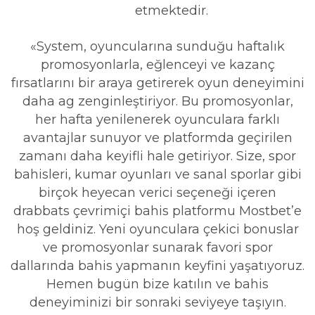
etmektedir.
«System, oyuncularına sunduğu haftalık
promosyonlarla, eğlenceyi ve kazanç
fırsatlarını bir araya getirerek oyun deneyimini
daha ag zenginleştiriyor. Bu promosyonlar,
her hafta yenilenerek oyunculara farklı
avantajlar sunuyor ve platformda geçirilen
zamanı daha keyifli hale getiriyor. Size, spor
bahisleri, kumar oyunları ve sanal sporlar gibi
birçok heyecan verici seçeneği içeren
drabbats çevrimiçi bahis platformu Mostbet’e
hoş geldiniz. Yeni oyunculara çekici bonuslar
ve promosyonlar sunarak favori spor
dallarında bahis yapmanın keyfini yaşatıyoruz.
Hemen bugün bize katılın ve bahis
deneyiminizi bir sonraki seviyeye taşıyın.