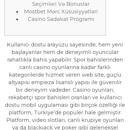
Seçimləri Və Bonuslar
Mostbet Mərc Xüsusiyyətləri
Casino Sadakat Programı
Kullanıcı dostu arayüzü sayesinde, hem yeni
başlayanlar hem de deneyimli oyuncular
rahatlıkla bahis yapabilir. Spor bahislerinden
canlı casino oyunlarına kadar farklı
kategorilerde hizmet veren web site, güçlü
altyapısı empieza lisanslı yapısı ile güvenilir
bir deneyim vadeder. Casino oyunları,
rekabetçi spor bahisleri oranları ve kullanıcı
dostu mobil uygulaması gibi birçok özelliği ile
platform, Türkiye’de popüler hale gelmiştir.
Platform, video slotları, canlı krupiye oyunları
ya da blackjack ve poker gibi geleneksel