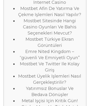
Internet Casino
Mostbet Afin De Yatırma Ve
Çekme Işlemleri Nasıl Yapılır?
Mostbet Sitesinde Hangi
Casino Oyunları Ve Bahis
Seçenekleri Mevcut?
Mostbet Türkiye Ekran
Görüntüleri
Emre Nited Kingdom –
“güvenli Ve Emniyetli Oyun”
Mostbet Ve Twitter Ile Kolay
Giriş
Mostbet Üyelik Işlemleri Nasıl
Gerçekleştirilir?
Yatırımsız Bonuslar Ve
Bedava Dönüşler
Metal Işçisi Için Kritik Gün!