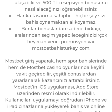
ulaşabilir ve 500 TL resepsiyon bonusunu
nasıl alacağınızı öğrenebilirsiniz.
Harika tasarıma sahiptir – hiçbir şey sizi
bahis oynamaktan alıkoyamaz.
Bunlar bonuslardan sadece birkaçı;
aralarından seçim yapabileceğiniz birçok
heyecan verici promosyon var
mostbetbahisturkey. com.
Mostbet giriş yaparak, hem spor bahislerinde
hem de Mostbet casino oyunlarında keyifli
vakit geçirebilir, çeşitli bonuslardan
yararlanarak kazancınızı artırabilirsiniz.
Mostbet’in iOS uygulaması, App Store
üzerinden resmi olarak indirilebilir.
Kullanıcılar, uygulamayı doğrudan iPhone ve
iPad cihazlarına yükleyerek bahis ve online