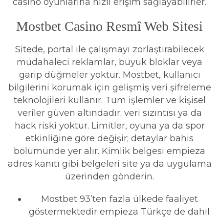
casino oyunlarına hızlı erişim sağlayabilirler.
Mostbet Casino Resmî Web Sitesi
Sitede, portal ile çalışmayı zorlaştırabilecek
müdahaleci reklamlar, büyük bloklar veya
garip düğmeler yoktur. Mostbet, kullanıcı
bilgilerini korumak için gelişmiş veri şifreleme
teknolojileri kullanır. Tüm işlemler ve kişisel
veriler güven altındadır; veri sızıntısı ya da
hack riski yoktur. Limitler, oyuna ya da spor
etkinliğine göre değişir; detaylar bahis
bölümünde yer alır. Kimlik belgesi empieza
adres kanıtı gibi belgeleri site ya da uygulama
üzerinden gönderin.
Mostbet 93’ten fazla ülkede faaliyet
göstermektedir empieza Türkçe de dahil