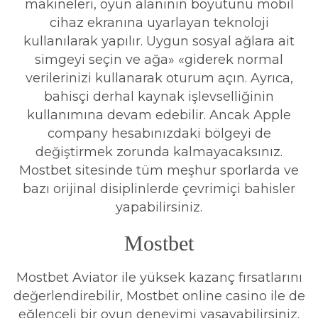
makineleri, oyun alanının boyutunu mobil
cihaz ekranına uyarlayan teknoloji
kullanılarak yapılır. Uygun sosyal ağlara ait
simgeyi seçin ve ağa» «giderek normal
verilerinizi kullanarak oturum açın. Ayrıca,
bahisçi derhal kaynak işlevselliğinin
kullanımına devam edebilir. Ancak Apple
company hesabınızdaki bölgeyi de
değiştirmek zorunda kalmayacaksınız.
Mostbet sitesinde tüm meşhur sporlarda ve
bazı orijinal disiplinlerde çevrimiçi bahisler
yapabilirsiniz.
Mostbet
Mostbet Aviator ile yüksek kazanç fırsatlarını
değerlendirebilir, Mostbet online casino ile de
eğlenceli bir oyun deneyimi yaşayabilirsiniz.