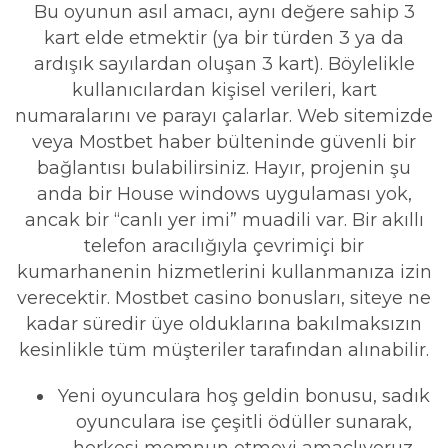
Bu oyunun asıl amacı, aynı değere sahip 3
kart elde etmektir (ya bir türden 3 ya da
ardışık sayılardan oluşan 3 kart). Böylelikle
kullanıcılardan kişisel verileri, kart
numaralarını ve parayı çalarlar. Web sitemizde
veya Mostbet haber bülteninde güvenli bir
bağlantısı bulabilirsiniz. Hayır, projenin şu
anda bir House windows uygulaması yok,
ancak bir “canlı yer imi” muadili var. Bir akıllı
telefon aracılığıyla çevrimiçi bir
kumarhanenin hizmetlerini kullanmanıza izin
verecektir. Mostbet casino bonusları, siteye ne
kadar süredir üye olduklarına bakılmaksızın
kesinlikle tüm müşteriler tarafından alınabilir.
Yeni oyunculara hoş geldin bonusu, sadık
oyunculara ise çeşitli ödüller sunarak,