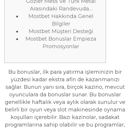
Gözler Mess Ve Türk Metal
Arasındaki Randevuda…
Mostbet Hakkında Genel
Bilgiler
Mostbet Müşteri Desteği
Mostbet Bonuslar Empieza
Promosyonlar
Bu bonuslar, ilk para yatırma işleminizin bir
yüzdesi kadar ekstra afin de kazanmanızı
sağlar. Bunun yanı sıra, birçok kazino, mevcut
oyunculara da bonuslar sunar. Bu bonuslar
genellikle haftalık veya aylık olarak sunulur ve
belirli bir oyun veya slot makinesinde oynama
koşulları içerebilir. Bazı kazinolar, sadakat
programlarına sahip olabilir ve bu programlar,