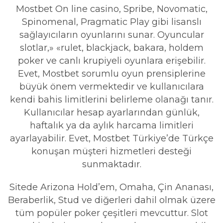
Mostbet On line casino, Spribe, Novomatic,
Spinomenal, Pragmatic Play gibi lisanslı
sağlayıcıların oyunlarını sunar. Oyuncular
slotlar,» «rulet, blackjack, bakara, holdem
poker ve canlı krupiyeli oyunlara erişebilir.
Evet, Mostbet sorumlu oyun prensiplerine
büyük önem vermektedir ve kullanıcılara
kendi bahis limitlerini belirleme olanağı tanır.
Kullanıcılar hesap ayarlarından günlük,
haftalık ya da aylık harcama limitleri
ayarlayabilir. Evet, Mostbet Türkiye’de Türkçe
konuşan müşteri hizmetleri desteği
sunmaktadır.
Sitede Arizona Hold’em, Omaha, Çin Ananası,
Beraberlik, Stud ve diğerleri dahil olmak üzere
tüm popüler poker çeşitleri mevcuttur. Slot