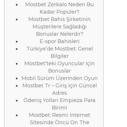
Mostbet Zerkalo Neden Bu
Kadar Popüler?
Mostbet Bahis Şirketinin
Müşterilere Sağladığı
Bonuslar Nelerdir?
E-spor Bahisleri
Türkiye’de Mostbet: Genel
Bilgiler
Mostbet’teki Oyuncular Için
Bonuslar
Mobil Sürüm Üzerinden Oyun
Mostbet Tr – Giriş Için Güncel
Adres
Ödeniş Yolları Empieza Para
Birimi
Mostbet: Resmi Internet
Sitesinde Öncü On The