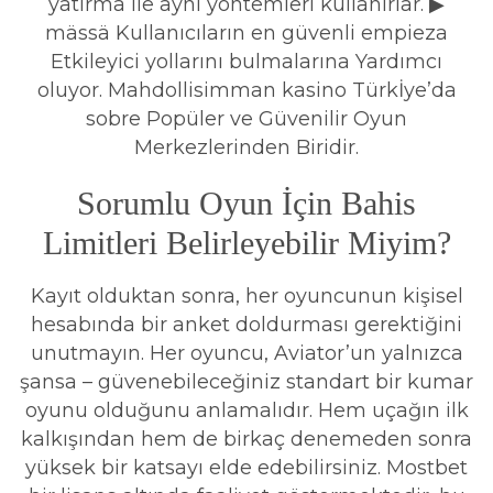
yatırma ile aynı yöntemleri kullanırlar. ▶
mässä Kullanıcıların en güvenli empieza
Etkileyici yollarını bulmalarına Yardımcı
oluyor. Mahdollisimman kasino Türkİye’da
sobre Popüler ve Güvenilir Oyun
Merkezlerinden Biridir.
Sorumlu Oyun İçin Bahis
Limitleri Belirleyebilir Miyim?
Kayıt olduktan sonra, her oyuncunun kişisel
hesabında bir anket doldurması gerektiğini
unutmayın. Her oyuncu, Aviator’un yalnızca
şansa – güvenebileceğiniz standart bir kumar
oyunu olduğunu anlamalıdır. Hem uçağın ilk
kalkışından hem de birkaç denemeden sonra
yüksek bir katsayı elde edebilirsiniz. Mostbet