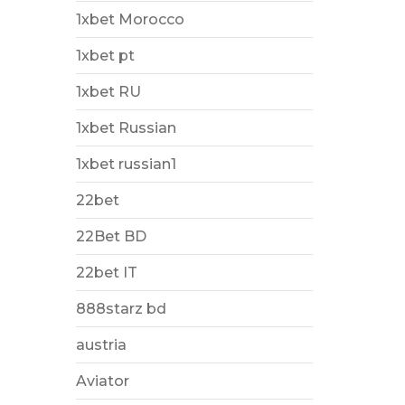
1xbet Morocco
1xbet pt
1xbet RU
1xbet Russian
1xbet russian1
22bet
22Bet BD
22bet IT
888starz bd
austria
Aviator