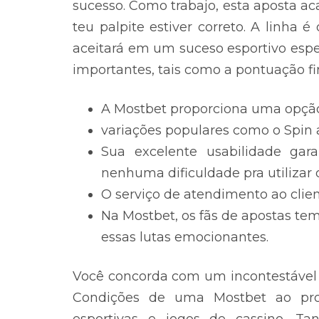
sucesso. Como trabajo, esta aposta a
teu palpite estiver correto. A linha
aceitará em um suceso esportivo espec
importantes, tais como a pontuação fin
A Mostbet proporciona uma opção 
variações populares como o Spin 
Sua excelente usabilidade gar
nenhuma dificuldade pra utilizar o
O serviço de atendimento ao client
Na Mostbet, os fãs de apostas tem
essas lutas emocionantes.
Você concorda com um incontestável 
Condições de uma Mostbet ao pro