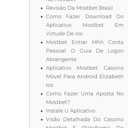
Revisão Da Mostbet Brasil
Como Fazer Download Do
Aplicativo Mostbet Em
Virtude De Ios
Mostbet Entrar Mhh Conta
Pessoal: O Guia De Logon
Abrangente
Aplicativo Mostbet: Cassino
Móvel Para Android Elizabeth
Ios
Como Fazer Uma Aposta No
Mostbet?
Instale U Aplicativo
Visão Detalhada Do Cassino