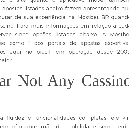
anto o site quanto o aplicativo móvel també
 apostas listadas abaixo fazem apresentando qu
sfrutar de sua experiência na Mostbet BR quand
sino. Para mais informações em relação à cad
servar since opções listadas abaixo. A Mostbe
 como 1 dos portais de apostas esportiva
dos aqui no brasil, em operação desde 2009
aior.
gar Not Any Cassin
fluidez e funcionalidades completas, ele vir
quem não abre mão de mobilidade sem perde