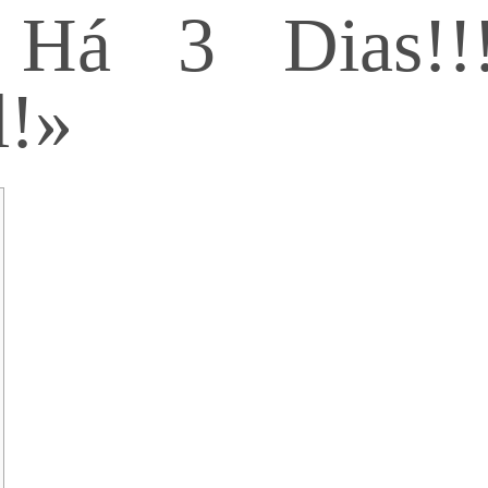
a Há 3 Dias!!
l!»