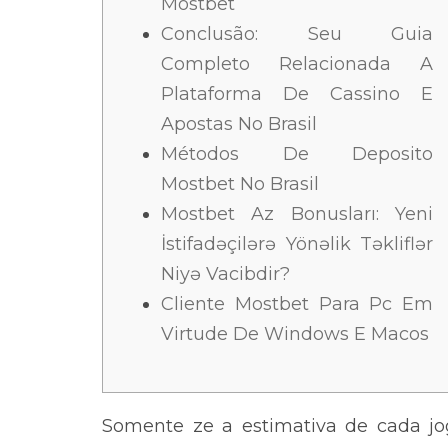
Mostbet
Conclusão: Seu Guia
Completo Relacionada A
Plataforma De Cassino E
Apostas No Brasil
Métodos De Deposito
Mostbet No Brasil
Mostbet Az Bonusları: Yeni
İstifadəçilərə Yönəlik Təkliflər
Niyə Vacibdir?
Cliente Mostbet Para Pc Em
Virtude De Windows E Macos
Somente ze a estimativa de cada jog