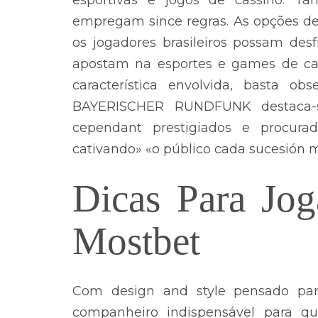
esportivas e jogos de cassino. T
empregam since regras. As opções de
os jogadores brasileiros possam de
apostam na esportes e games de cas
característica envolvida, basta ob
BAYERISCHER RUNDFUNK destaca-se
cependant prestigiados e procura
cativando» «o público cada sucesión m
Dicas Para Jo
Mostbet
Com design and style pensado para 
companheiro indispensável para 