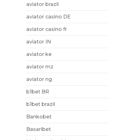
aviator brazil
aviator casino DE
aviator casino fr
aviator IN
aviator ke
aviator mz
aviator ng
b1bet BR
b1bet brazil
Bankobet
Basaribet