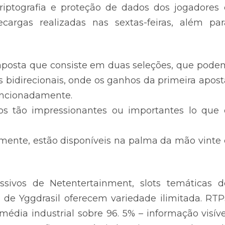
riptografia e proteção de dados dos jogadores 
argas realizadas nas sextas-feiras, além par
aposta que consiste em duas seleções, que pode
s bidirecionais, onde os ganhos da primeira apost
encionadamente.
os tão impressionantes ou importantes lo que 
amente, estão disponíveis na palma da mão vinte 
sivos de Netentertainment, slots temáticas d
 de Yggdrasil oferecem variedade ilimitada. RTP
édia industrial sobre 96. 5% – informação visíve