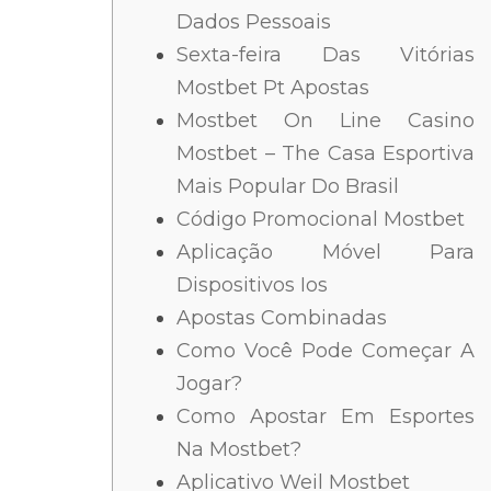
Dados Pessoais
Sexta-feira Das Vitórias
Mostbet Pt Apostas
Mostbet On Line Casino
Mostbet – The Casa Esportiva
Mais Popular Do Brasil
Código Promocional Mostbet
Aplicação Móvel Para
Dispositivos Ios
Apostas Combinadas
Como Você Pode Começar A
Jogar?
Como Apostar Em Esportes
Na Mostbet?
Aplicativo Weil Mostbet