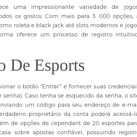
ece uma impressionante variedade de jogos
todos os gostos. Com mais para 3. 000 opções, 
como roleta e black jack até slots modernos e jogo
orma oferece um processo de registro intuitivo
o De Esports
onar o botão “Entrar” e fornecer suas credenciai
 senha). Caso tenha se esquecido da senha, o sit
 enviando um código para seu endereço de e-mai
rdadeiro proprietário da conta poderá acessá-la
além de opções de cependant de 20 esportes par
asa sobre apostas confiável, possuindo registr