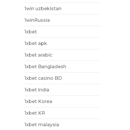
1win uzbekistan
1winRussia
1xbet
1xbet apk
1xbet arabic
1xbet Bangladesh
1xbet casino BD
1xbet india
1xbet Korea
1xbet KR
1xbet malaysia