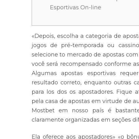
Esportivas On-line
«Depois, escolha a categoria de aposta
jogos de pré-temporada ou cassino
selecione to mercado de apostas com as
você será recompensado conforme as
Algumas apostas esportivas requ
resultado correto, enquanto outras c
para los dos os apostadores. Fique
pela casa de apostas em virtude de au
Mostbet em nosso país é bastante
claramente organizadas em seções dif
Ela oferece aos apostadores» «o bô