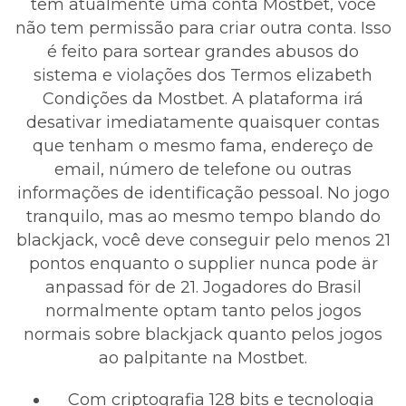
tem atualmente uma conta Mostbet, você
não tem permissão para criar outra conta. Isso
é feito para sortear grandes abusos do
sistema e violações dos Termos elizabeth
Condições da Mostbet. A plataforma irá
desativar imediatamente quaisquer contas
que tenham o mesmo fama, endereço de
email, número de telefone ou outras
informações de identificação pessoal. No jogo
tranquilo, mas ao mesmo tempo blando do
blackjack, você deve conseguir pelo menos 21
pontos enquanto o supplier nunca pode är
anpassad för de 21. Jogadores do Brasil
normalmente optam tanto pelos jogos
normais sobre blackjack quanto pelos jogos
ao palpitante na Mostbet.
Com criptografia 128 bits e tecnologia