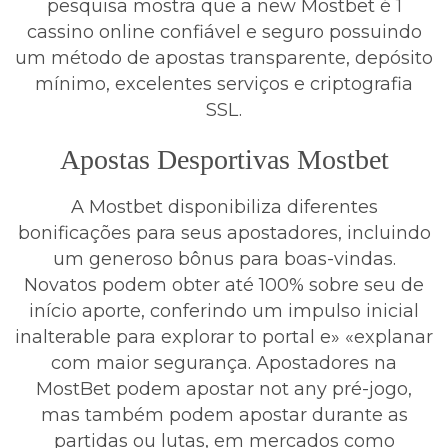
pesquisa mostra que a new Mostbet é 1
cassino online confiável e seguro possuindo
um método de apostas transparente, depósito
mínimo, excelentes serviços e criptografia
SSL.
Apostas Desportivas Mostbet
A Mostbet disponibiliza diferentes
bonificações para seus apostadores, incluindo
um generoso bônus para boas-vindas.
Novatos podem obter até 100% sobre seu de
início aporte, conferindo um impulso inicial
inalterable para explorar to portal e» «explanar
com maior segurança. Apostadores na
MostBet podem apostar not any pré-jogo,
mas também podem apostar durante as
partidas ou lutas, em mercados como