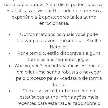
handicap e outros. Além disto, podem acessar
estatísticas ao vivo at the tudo que regreso a
experiência 2 apostadores única at the
emocionante.
Outros métodos os quais você pode
utilizar para fazer depósitos são Skrill e
Neteller.
Por exemplo, estão disponíveis alguns
torneios dos seguintes jogos.
Abaixo, você encontrará dicas essenciais
pra criar uma senha robusta e navegar
pelo processo para» «cadastro de forma
bune.
Com isso, você também receberá
estatísticas at the informações mais
recentes para estar atualizado sobre o