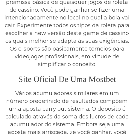
premissa básica de quaisquer jogos de roleta
de cassino. Você pode ganhar se fizer uma
intencionadamente no local no qual a bola vai
cair. Experimente todos os tipos da roleta para
escolher a new versão deste game de cassino
os quais melhor se adapta às suas exigências.
Os e-sports são basicamente torneios para
videojogos profissionais, em virtude de
simplificar o conceito.
Site Oficial De Uma Mostbet
Vários acumuladores similares em um
número predefinido de resultados compõem
uma aposta carry out sistema. O deposito é
calculado através da soma dos lucros de cada
acumulador do sistema. Embora seja uma
aposta mais arriscada, ze você ganhar, você