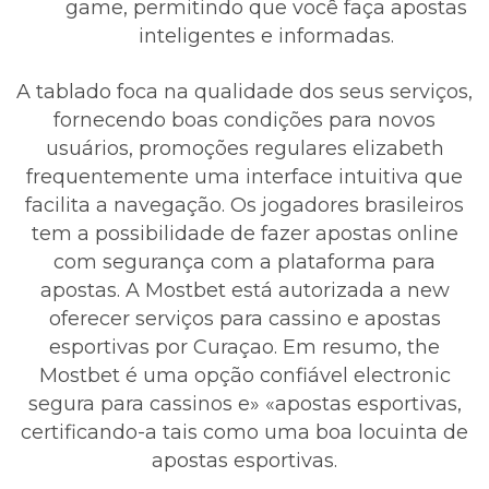
game, permitindo que você faça apostas
inteligentes e informadas.
A tablado foca na qualidade dos seus serviços,
fornecendo boas condições para novos
usuários, promoções regulares elizabeth
frequentemente uma interface intuitiva que
facilita a navegação. Os jogadores brasileiros
tem a possibilidade de fazer apostas online
com segurança com a plataforma para
apostas. A Mostbet está autorizada a new
oferecer serviços para cassino e apostas
esportivas por Curaçao. Em resumo, the
Mostbet é uma opção confiável electronic
segura para cassinos e» «apostas esportivas,
certificando-a tais como uma boa locuinta de
apostas esportivas.