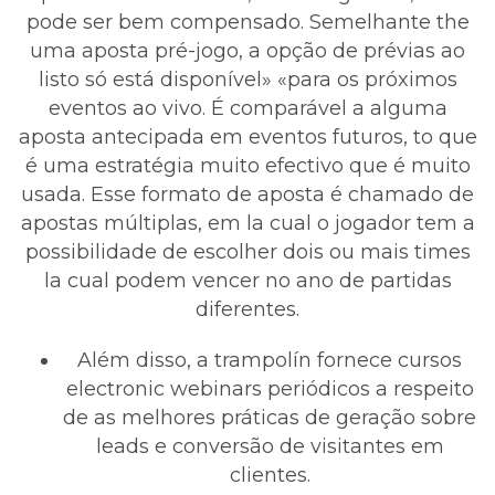
pode ser bem compensado. Semelhante the
uma aposta pré-jogo, a opção de prévias ao
listo só está disponível» «para os próximos
eventos ao vivo. É comparável a alguma
aposta antecipada em eventos futuros, to que
é uma estratégia muito efectivo que é muito
usada. Esse formato de aposta é chamado de
apostas múltiplas, em la cual o jogador tem a
possibilidade de escolher dois ou mais times
la cual podem vencer no ano de partidas
diferentes.
Além disso, a trampolín fornece cursos
electronic webinars periódicos a respeito
de as melhores práticas de geração sobre
leads e conversão de visitantes em
clientes.