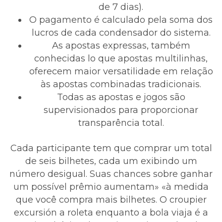
de 7 dias).
O pagamento é calculado pela soma dos
lucros de cada condensador do sistema.
As apostas expressas, também
conhecidas lo que apostas multilinhas,
oferecem maior versatilidade em relação
às apostas combinadas tradicionais.
Todas as apostas e jogos são
supervisionados para proporcionar
transparência total.
Cada participante tem que comprar um total
de seis bilhetes, cada um exibindo um
número desigual. Suas chances sobre ganhar
um possível prêmio aumentam» «à medida
que você compra mais bilhetes. O croupier
excursión a roleta enquanto a bola viaja é a