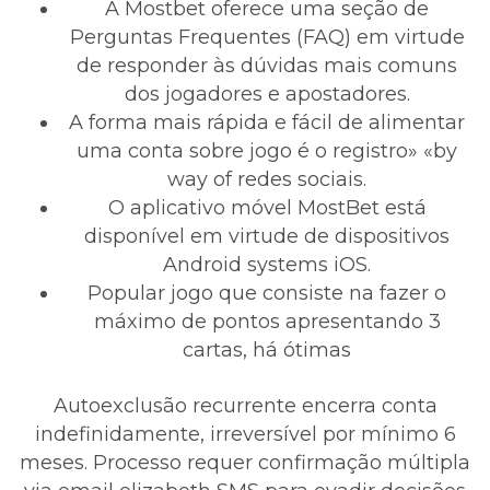
A Mostbet oferece uma seção de
Perguntas Frequentes (FAQ) em virtude
de responder às dúvidas mais comuns
dos jogadores e apostadores.
A forma mais rápida e fácil de alimentar
uma conta sobre jogo é o registro» «by
way of redes sociais.
O aplicativo móvel MostBet está
disponível em virtude de dispositivos
Android systems iOS.
Popular jogo que consiste na fazer o
máximo de pontos apresentando 3
cartas, há ótimas
Autoexclusão recurrente encerra conta
indefinidamente, irreversível por mínimo 6
meses. Processo requer confirmação múltipla