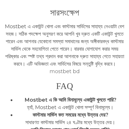
সারসংক্ষেপ
Mostbet এ একাউন্ট খোলা এবং কাস্টমার সার্ভিসের সাহায্য নেওয়াটা বেশ
সহজ। সঠিক পদক্ষেপ অনুসরণ করে আপনি খুব দ্রুত একটি একাউন্ট খুলতে
পারেন এবং আপনার যেকোনো সমস্যা সমাধানের জন্য অঙ্গীকারবদ্ধ কাস্টমার
সার্ভিস থেকে সহযোগিতা পেতে পারেন। বারবার যোগাযোগ করার সময়
পরিষ্কার এবং স্পষ্ট তথ্য প্রদান করা আপনাকে দ্রুত সাহায্য পেতে সহায়তা
করবে। এটি অভিজ্ঞতা এবং সার্ভিসের বিষয়ে সন্তুষ্টি বৃদ্ধি করবে।
mostbet bd
FAQ
Mostbet এ কি আমি বিনামূল্যে একাউন্ট খুলতে পারি?
হ্যাঁ, Mostbet এ একাউন্ট খোলা সম্পূর্ণ বিনামূল্যে।
কাস্টমার সার্ভিস কত সময়ের মধ্যে উত্তর দেয়?
সাধারণত কাস্টমার সার্ভিস ২৪ ঘণ্টার মধ্যে উত্তর দেয়।