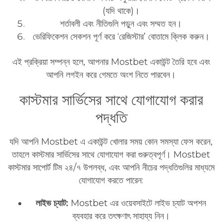
(যদি থাকে)।
শর্তাবলী এবং নীতিগুলি পড়ুন এবং সম্মত হন।
ভেরিফিকেশন সেকশন পূর্ণ করে ‘রেজিস্টার’ বোতামে ক্লিক করুন।
এই প্রক্রিয়া সম্পন্ন হলে, আপনার Mostbet একাউন্ট তৈরি হবে এবং
আপনি লগইন করে গেমতে অংশ নিতে পারবেন।
কাস্টমার সার্ভিসের সাথে যোগাযোগ করার
পদ্ধতি
যদি আপনি Mostbet এ একাউন্ট খোলার সময় কোন সমস্যা ফেস করেন,
তাহলে কাস্টমার সার্ভিসের সাথে যোগাযোগ করা গুরুত্বপূর্ণ। Mostbet
কাস্টমার সাপোর্ট টিম ২৪/৭ উপলব্ধ, এবং আপনি নীচের পদ্ধতিগুলির মাধ্যমে
যোগাযোগ করতে পারেন:
লাইভ চ্যাট:
Mostbet এর ওয়েবসাইটে লাইভ চ্যাট অপশন
ব্যবহার করে তৎক্ষণাৎ সাহায্য নিন।