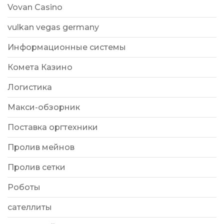
Vovan Casino
vulkan vegas germany
Информационные системы
Комета Казино
Логистика
Макси-обзорник
Поставка оргтехники
Пролив мейнов
Пролив сетки
Роботы
сателлиты