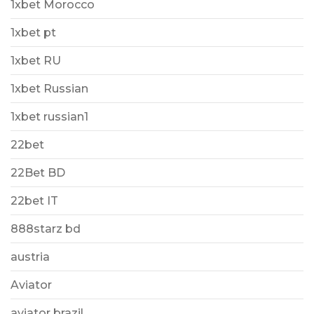
1xbet Morocco
1xbet pt
1xbet RU
1xbet Russian
1xbet russian1
22bet
22Bet BD
22bet IT
888starz bd
austria
Aviator
aviator brazil