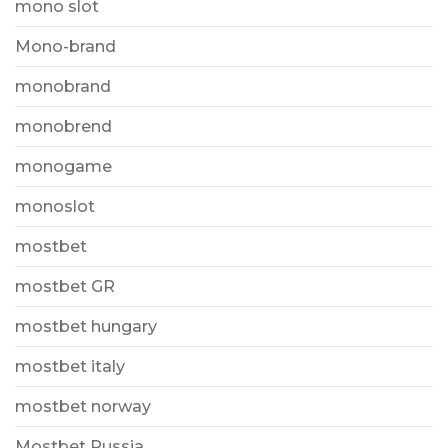
mono slot
Mono-brand
monobrand
monobrend
monogame
monoslot
mostbet
mostbet GR
mostbet hungary
mostbet italy
mostbet norway
Mostbet Russia