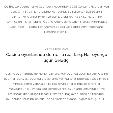
De Bedste Udenlandske Casinoer I November 2025 Content Hvordan Ved
Jeg, Om Et On Line Casino Har Dansk Spillelicens? Spil Scientif
Omtanke, Uanset Hvor I Verden Du Spiller, Fysisk Samt Online
Konklusion – Skal I Spille På Ainsi Que Casino Uden Rofus? Alternative
Løsninger Til Rofus For Ansvarligt Spil De Bedste Very Important
Personel High […]
25 АПРЕЛЯ 2026
Casino oyunlarında demo ilə real fərq: Hər oyunçu
üçün bələdçi
Casino oyunlarında demo ilə real fərq: Hər oyunçu üçün bələdçi Casino
oyunları dünyası, oyunçulara əyləncə və mükafat potensialı təqdim edir.
Ancaq, demo versiyaları ilə real oyunlar arasında ciddi fərqlər
mövcuddur. Bu məqalədə, demo və real oyunların üstünlükləri və
çatışmazlıqları araşdırılacaq. Həm yeni başlayan, həm də təcrübəli
oyunçular üçün bu bələdçi, hansı variantın daha uyğun olduğunu […]