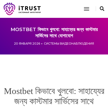
toggle n
MOSTBET কিভাবে খুলবো: সাহায্যের জন্য কাস্টমার
সার্ভিসের সাথে যোগাযোগ
20 ЯНВАРЯ 2026
СИСТЕМЫ ВИДЕОНАБЛЮДЕНИЯ
Mostbet কিভাবে খুলবো: সাহায্যের
জন্য কাস্টমার সার্ভিসের সাথে