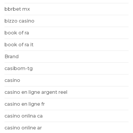
bbrbet mx
bizzo casino
book of ra
book of ra it
Brand
casibom-tg
casino
casino en ligne argent reel
casino en ligne fr
casino onlina ca
casino online ar