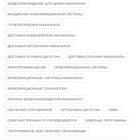
ВИДЕОНАБЛЮДЕНИЕ ДЛЯ ДОМА МАХАЧКАЛА
ВНЕДРЕНИЕ ИНФОРМАЦИОННОЙ СИСТЕМЫ
ГРУЗОПЕРЕВОЗКИ МАХАЧКАЛА
ДОСТАВКА КОМПЬЮТЕРОВ МАХАЧКАЛА
ДОСТАВКА ОРГТЕХНИКИ МАХАЧКАЛА
ДОСТАВКА ТЕХНИКИ ДАГЕСТАН
ДОСТАВКА ТЕХНИКИ МАХАЧКАЛА
ИМПОРТОЗАМЕЩЕНИЕ
ИНФОРМАЦИОННЫЕ СИСТЕМЫ
ИНФОРМАЦИОННЫЕ СИСТЕМЫ МАХАЧКАЛА
ИНФОРМАЦИОННЫЕ ТЕХНОЛОГИИ
МОНТАЖ ВИДЕОНАБЛЮДЕНИЯ МАХАЧКАЛА
ОБУЧЕНИЕ СОТРУДНИКОВ
ОРГТЕХНИКА ДАГЕСТАН
ОФИС
ОФИСНАЯ ТЕХНИКА ОТ ПРОИЗВОДИТЕЛЯ
ОФИСНЫЕ ПРОГРАММЫ
ПРОГРАММНОЕ ОБЕСПЕЧЕНИЕ ОРГАНИЗАЦИИ