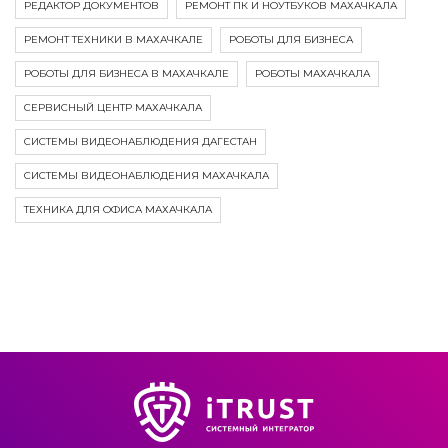
РЕДАКТОР ДОКУМЕНТОВ
РЕМОНТ ПК И НОУТБУКОВ МАХАЧКАЛА
РЕМОНТ ТЕХНИКИ В МАХАЧКАЛЕ
РОБОТЫ ДЛЯ БИЗНЕСА
РОБОТЫ ДЛЯ БИЗНЕСА В МАХАЧКАЛЕ
РОБОТЫ МАХАЧКАЛА
СЕРВИСНЫЙ ЦЕНТР МАХАЧКАЛА
СИСТЕМЫ ВИДЕОНАБЛЮДЕНИЯ ДАГЕСТАН
СИСТЕМЫ ВИДЕОНАБЛЮДЕНИЯ МАХАЧКАЛА
ТЕХНИКА ДЛЯ ОФИСА МАХАЧКАЛА