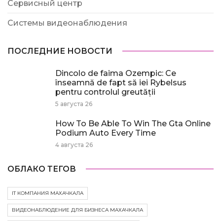
Сервисный центр
Системы видеонаблюдения
ПОСЛЕДНИЕ НОВОСТИ
Dincolo de faima Ozempic: Ce
înseamnă de fapt să iei Rybelsus
pentru controlul greutății
5 августа 26
How To Be Able To Win The Gta Online
Podium Auto Every Time
4 августа 26
ОБЛАКО ТЕГОВ
IT КОМПАНИЯ МАХАЧКАЛА
ВИДЕОНАБЛЮДЕНИЕ ДЛЯ БИЗНЕСА МАХАЧКАЛА