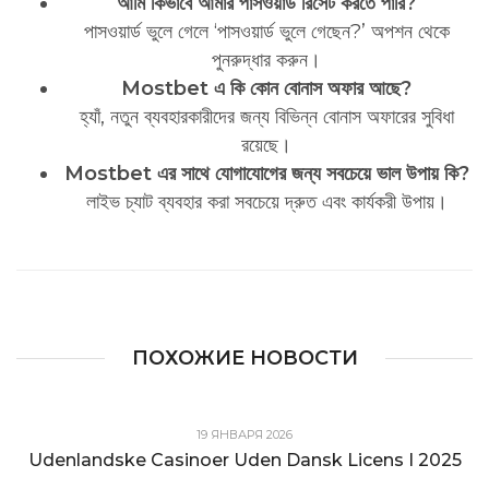
আমি কিভাবে আমার পাসওয়ার্ড রিসেট করতে পারি?
পাসওয়ার্ড ভুলে গেলে ‘পাসওয়ার্ড ভুলে গেছেন?’ অপশন থেকে
পুনরুদ্ধার করুন।
Mostbet এ কি কোন বোনাস অফার আছে?
হ্যাঁ, নতুন ব্যবহারকারীদের জন্য বিভিন্ন বোনাস অফারের সুবিধা
রয়েছে।
Mostbet এর সাথে যোগাযোগের জন্য সবচেয়ে ভাল উপায় কি?
লাইভ চ্যাট ব্যবহার করা সবচেয়ে দ্রুত এবং কার্যকরী উপায়।
ПОХОЖИЕ НОВОСТИ
19 ЯНВАРЯ 2026
Udenlandske Casinoer Uden Dansk Licens I 2025