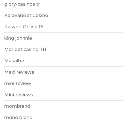
glory-casinos tr
KaravanBet Casino
Kasyno Online PL
king johnnie
Maribet casino TR
Masalbet
Maxi reviewe
mini-review
Mini-reviews
mombrand
mono brand