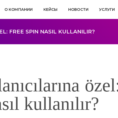
О КОМПАНИИ
КЕЙСЫ
НОВОСТИ
УСЛУГИ
L: FREE SPIN NASIL KULLANILIR?
anıcılarına özel
sıl kullanılır?