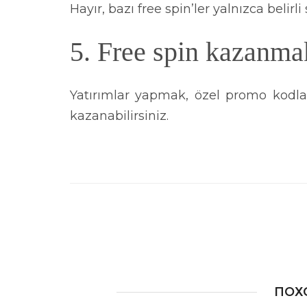
Hayır, bazı free spin’ler yalnızca belir
5. Free spin kazanma
Yatırımlar yapmak, özel promo kodlar
kazanabilirsiniz.
ПОХ