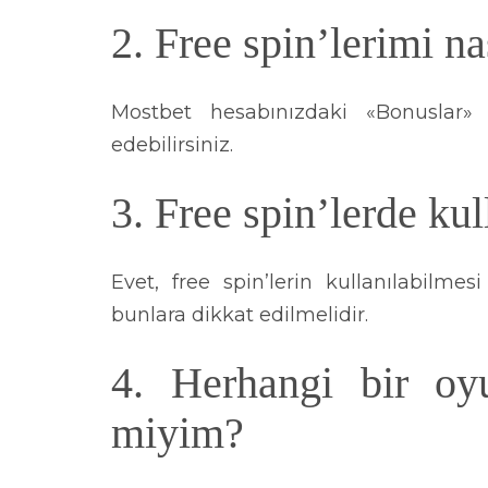
2. Free spin’lerimi na
Mostbet hesabınızdaki «Bonuslar» 
edebilirsiniz.
3. Free spin’lerde ku
Evet, free spin’lerin kullanılabilmes
bunlara dikkat edilmelidir.
4. Herhangi bir oyu
miyim?