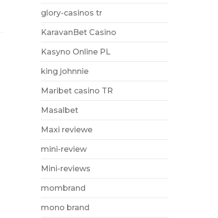
glory-casinos tr
KaravanBet Casino
Kasyno Online PL
king johnnie
Maribet casino TR
Masalbet
Maxi reviewe
mini-review
Mini-reviews
mombrand
mono brand