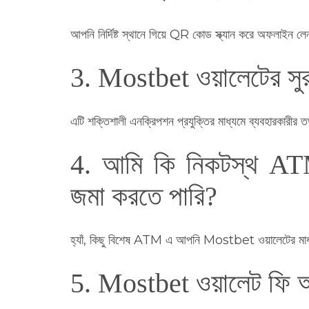
আপনি নির্দিষ্ট স্থানে গিয়ে QR কোড স্ক্যান করে অফলাইন 
3. Mostbet ওয়ালেটের সুরক
এটি শক্তিশালী এনক্রিপশন প্রযুক্তির মাধ্যমে ব্যবহারকারীর তথ
4. আমি কি নিকটস্থ ATM
জমা করতে পারি?
হ্যাঁ, কিছু বিশেষ ATM এ আপনি Mostbet ওয়ালেটের মাধ
5. Mostbet ওয়ালেট ফি 