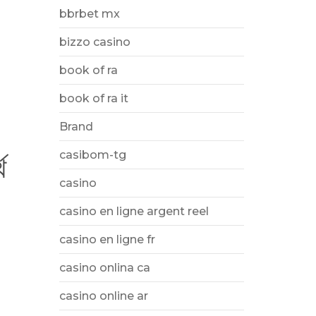
bbrbet mx
bizzo casino
book of ra
book of ra it
Brand
casibom-tg
থ
casino
casino en ligne argent reel
casino en ligne fr
casino onlina ca
casino online ar