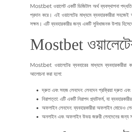
Mostbet ওয়ালেট একটি ডিজিটাল অর্থ ব্যবস্থাপনা পদ্ধতি যা
প্রদান করে। এই ওয়ালেটের মাধ্যমে ব্যবহারকারীরা সহজেই
সক্ষম। এটি ব্যবহারকারীর জন্য একটি সুবিধাজনক উপায় হিসেবে
Mostbet ওয়ালেটের
Mostbet ওয়ালেটের ব্যবহারের মাধ্যমে ব্যবহারকারীরা ক
আলোচনা করা হলো:
দ্রুত এবং সহজ লেনদেন: লেনদেন প্রক্রিয়া দ্রুত এ
নিরাপত্তা: এটি একটি নিরাপদ প্ল্যাটফর্ম, যা ব্যবহারকার
অফলাইন লেনদেন: ব্যবহারকারীরা অফলাইন মোডেও লেন
অনলাইন এবং অফলাইন উভয় জরুরী লেনদেনের জন্য স