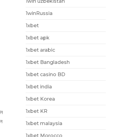
1win uzbekistan
1winRussia
1xbet
1xbet apk
1xbet arabic
1xbet Bangladesh
1xbet casino BD
1xbet india
1xbet Korea
1xbet KR
খন
ান
1xbet malaysia
1xbet Morocco