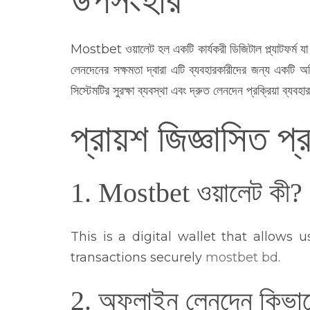
উপসংহার
Mostbet ওয়ালেট হল একটি কার্যকরী ডিজিটাল প্ল্যাটফর্ম য
লেনদেনের সক্ষমতা দ্বারা এটি ব্যবহারকারীদের জন্য একটি অতি
সিস্টেমটির সুরক্ষা ব্যবস্থা এবং দ্রুত লেনদেন প্রক্রিয়া ব্যবহ
প্রায়শ জিজ্ঞাসিত 
1. Mostbet ওয়ালেট কী?
This is a digital wallet that allows
transactions securely
mostbet bd
.
2. অফলাইন লেনদেন কিভা