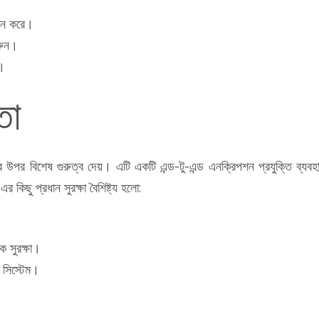
দান করে।
রুন।
ন।
তা
উপর বিশেষ গুরুত্ব দেয়। এটি একটি এন্ড-টু-এন্ড এনক্রিপশন প্রযুক্তি ব্যবহ
 কিছু প্রধান সুরক্ষা বৈশিষ্ট্য হলো:
 সুরক্ষা।
 সিস্টেম।