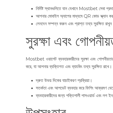
নির্দিষ্ট স্থানগুলিতে যান যেখানে Mostbet সেবা প্র
আপনার মোবাইল অ্যাপের মাধ্যমে QR কোড স্ক্যান ক
লেনদেন সম্পন্ন করুন এবং প্রাপ্ত তথ্য সুরক্ষিত রাখু
সুরক্ষা এবং গোপনীয়
Mostbet ওয়ালেট ব্যবহারকারীদের সুরক্ষা এবং গোপনীয়তার 
করে, যা আপনার ব্যক্তিগত এবং ব্যাংকিং তথ্য সুরক্ষিত রাখে। এর
দ্রুত উভয় দিকের যাচাইকরণ প্রক্রিয়া।
সতর্কতা এবং আপডেট ব্যবহার করে ফিশিং আক্রমণ থেকে
ব্যবহারকারীদের জন্য শক্তিশালী পাসওয়ার্ড এবং লগ ইন