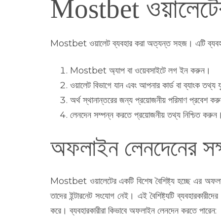
Mostbet ওয়ালেটের
Mostbet ওয়ালেট ব্যবহার করা অত্যন্ত সহজ। এটি ব্যবহার
Mostbet অ্যাপ বা ওয়েবসাইটে লগ ইন করুন।
ওয়ালেট বিভাগে যান এবং আপনার কার্ড বা ব্যাংক তথ্য
অর্থ স্থানান্তরের জন্য প্রয়োজনীয় পরিমাণ প্রবেশ ক
লেনদেন সম্পন্ন করতে প্রয়োজনীয় তথ্য নিশ্চিত করুন
অফলাইন লেনদেনের সক
Mostbet ওয়ালেটের একটি বিশেষ বৈশিষ্ট্য হচ্ছে এর অফলাই
তাদের ইন্টারনেট সংযোগ নেই। এই বৈশিষ্ট্যটি ব্যবহারকারীদের
করে। ব্যবহারকারীরা কিভাবে অফলাইন লেনদেন করতে পারেন: