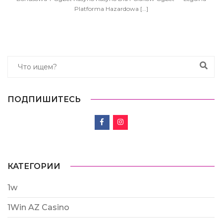
Platforma Hazardowa […]
ПОДПИШИТЕСЬ
КАТЕГОРИИ
1w
1Win AZ Casino