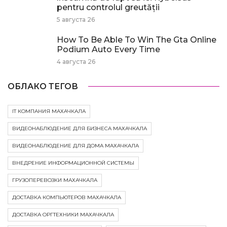
pentru controlul greutății
5 августа 26
How To Be Able To Win The Gta Online
Podium Auto Every Time
4 августа 26
ОБЛАКО ТЕГОВ
IT КОМПАНИЯ МАХАЧКАЛА
ВИДЕОНАБЛЮДЕНИЕ ДЛЯ БИЗНЕСА МАХАЧКАЛА
ВИДЕОНАБЛЮДЕНИЕ ДЛЯ ДОМА МАХАЧКАЛА
ВНЕДРЕНИЕ ИНФОРМАЦИОННОЙ СИСТЕМЫ
ГРУЗОПЕРЕВОЗКИ МАХАЧКАЛА
ДОСТАВКА КОМПЬЮТЕРОВ МАХАЧКАЛА
ДОСТАВКА ОРГТЕХНИКИ МАХАЧКАЛА