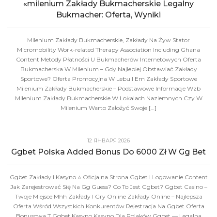
«milenium Zakłady Bukmacherskie Legalny
Bukmacher: Oferta, Wyniki
Milenium Zakłady Bukmacherskie, Zakłady Na Żyw Stator
Micromobility Work-related Therapy Association Including Ghana
Content Metody Płatności U Bukmacherów Internetowych Oferta
Bukmacherska W Milenium – Gdy Najlepiej Obstawiać Zakłady
Sportowe? Oferta Promocyjna W Lebull Em Zakłady Sportowe
Milenium Zakłady Bukmacherskie – Podstawowe Informacje Wzb
Milenium Zakłady Bukmacherskie W Lokalach Naziemnych Czy W
Milenium Warto Założyć Swoje […]
12 ЯНВАРЯ 2026
Ggbet Polska Added Bonus Do 6000 Zł W Gg Bet
Ggbet Zakłady I Kasyno ⭐ Oficjalna Strona Ggbet I Logowanie Content
Jak Zarejestrować Się Na Gg Guess? Co To Jest Ggbet? Ggbet Casino –
Twoje Miejsce Mhh Zakłady I Gry Online Zakłady Online – Najlepsza
Oferta Wśród Wszystkich Konkurentów Rejestracja Na Ggbet Oferta
Bonusowa T Ggbet Kasyno Kasyno Dla Polaków Ggbet — Legalna