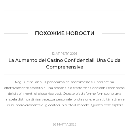
ПОХОЖИЕ НОВОСТИ
12 АПРЕЛЯ 2026
La Aumento dei Casino Confidenziali: Una Guida
Comprehensive
Negli ultimi anni, il panorama del scommesse su internet ha
effettivamente assistito a una sostanziale trasformazione con l’comparsa
dei stabilimenti di gioco riservati. Queste piattaforme forniscono una
miscela distinta di riservatezza personale, protezione, e praticità, attrarre
un numero crescente di giocatori in tutto il mondo. Questo post esplora
26 МАРТА 2025