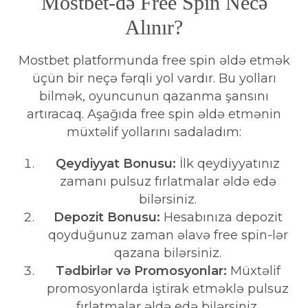
Mostbet-də Free Spin Necə
Alınır?
Mostbet platformunda free spin əldə etmək
üçün bir neçə fərqli yol vardır. Bu yolları
bilmək, oyuncunun qazanma şansını
artıracaq. Aşağıda free spin əldə etmənin
müxtəlif yollarını sadaladım:
Qeydiyyat Bonusu:
İlk qeydiyyatınız
zamanı pulsuz fırlatmalar əldə edə
bilərsiniz.
Depozit Bonusu:
Hesabınıza depozit
qoyduğunuz zaman əlavə free spin-lər
qazana bilərsiniz.
Tədbirlər və Promosyonlar:
Müxtəlif
promosyonlarda iştirak etməklə pulsuz
fırlatmalar əldə edə bilərsiniz.