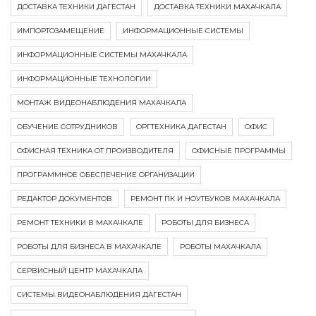
ДОСТАВКА ТЕХНИКИ ДАГЕСТАН
ДОСТАВКА ТЕХНИКИ МАХАЧКАЛА
ИМПОРТОЗАМЕЩЕНИЕ
ИНФОРМАЦИОННЫЕ СИСТЕМЫ
ИНФОРМАЦИОННЫЕ СИСТЕМЫ МАХАЧКАЛА
ИНФОРМАЦИОННЫЕ ТЕХНОЛОГИИ
МОНТАЖ ВИДЕОНАБЛЮДЕНИЯ МАХАЧКАЛА
ОБУЧЕНИЕ СОТРУДНИКОВ
ОРГТЕХНИКА ДАГЕСТАН
ОФИС
ОФИСНАЯ ТЕХНИКА ОТ ПРОИЗВОДИТЕЛЯ
ОФИСНЫЕ ПРОГРАММЫ
ПРОГРАММНОЕ ОБЕСПЕЧЕНИЕ ОРГАНИЗАЦИИ
РЕДАКТОР ДОКУМЕНТОВ
РЕМОНТ ПК И НОУТБУКОВ МАХАЧКАЛА
РЕМОНТ ТЕХНИКИ В МАХАЧКАЛЕ
РОБОТЫ ДЛЯ БИЗНЕСА
РОБОТЫ ДЛЯ БИЗНЕСА В МАХАЧКАЛЕ
РОБОТЫ МАХАЧКАЛА
СЕРВИСНЫЙ ЦЕНТР МАХАЧКАЛА
СИСТЕМЫ ВИДЕОНАБЛЮДЕНИЯ ДАГЕСТАН