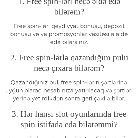
1. Free spin-ləri necə əldə edə
bilərəm?
Free spin-ləri qeydiyyat bonusu, depozit
bonusu və ya promosyonlar vasitəsilə əldə
edə bilərsiniz.
2. Free spin-lərlə qazandığım pulu
necə çıxara bilərəm?
Qazandığınız pul, free spin-lərin şərtlərinə
uyğun olaraq hesabınıza yatırılacaq və şərtləri
yerinə yetirdikdən sonra geri çəkilə bilər.
3. Hər hansı slot oyunlarında free
spin istifadə edə bilərəmmi?