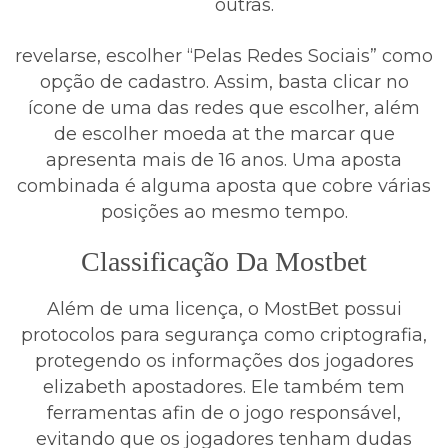
outras.
revelarse, escolher “Pelas Redes Sociais” como
opção de cadastro. Assim, basta clicar no
ícone de uma das redes que escolher, além
de escolher moeda at the marcar que
apresenta mais de 16 anos. Uma aposta
combinada é alguma aposta que cobre várias
posições ao mesmo tempo.
Classificação Da Mostbet
Além de uma licença, o MostBet possui
protocolos para segurança como criptografia,
protegendo os informações dos jogadores
elizabeth apostadores. Ele também tem
ferramentas afin de o jogo responsável,
evitando que os jogadores tenham dudas