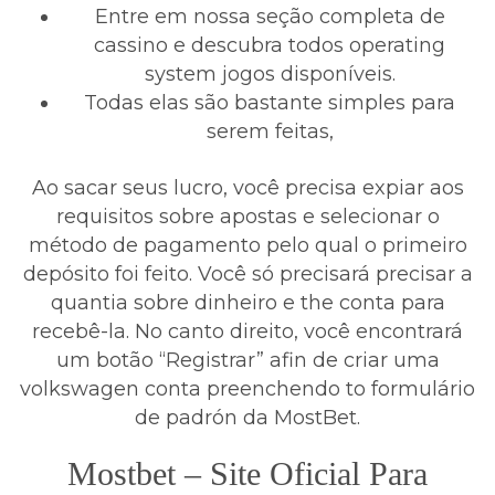
Entre em nossa seção completa de
cassino e descubra todos operating
system jogos disponíveis.
Todas elas são bastante simples para
serem feitas,
Ao sacar seus lucro, você precisa expiar aos
requisitos sobre apostas e selecionar o
método de pagamento pelo qual o primeiro
depósito foi feito. Você só precisará precisar a
quantia sobre dinheiro e the conta para
recebê-la. No canto direito, você encontrará
um botão “Registrar” afin de criar uma
volkswagen conta preenchendo to formulário
de padrón da MostBet.
Mostbet – Site Oficial Para