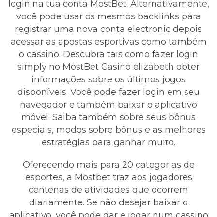
login na tua conta MostBet. Alternativamente,
você pode usar os mesmos backlinks para
registrar uma nova conta electronic depois
acessar as apostas esportivas como também
o cassino. Descubra tais como fazer login
simply no MostBet Casino elizabeth obter
informações sobre os últimos jogos
disponíveis. Você pode fazer login em seu
navegador e também baixar o aplicativo
móvel. Saiba também sobre seus bônus
especiais, modos sobre bônus e as melhores
estratégias para ganhar muito.
Oferecendo mais para 20 categorias de
esportes, a Mostbet traz aos jogadores
centenas de atividades que ocorrem
diariamente. Se não desejar baixar o
aplicativo, você pode dar e jogar num cassino