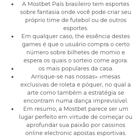
A Mostbet País brasileiro tem esportes
sobre fantasia onde você pode criar seu
próprio time de futebol ou de outros
esportes.
Em qualquer caso, the essência destes
games é que o usuário compra o certo
número sobre bilhetes de momio e
espera os quais o sorteio come agora.
os mais populares da casa.
Arrisque-se nas nossas» «mesas
exclusivas de roleta e póquer, no qual a
arte como também a estratégia se
encontram numa dança imprevisível.
Em resumo, a Mostbet parece ser um
lugar perfeito em virtude de começar ou
aprofundar sua paixão por cassinos
online electronic apostas esportivas.