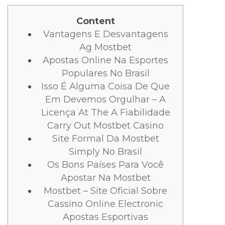
Content
Vantagens E Desvantagens
Ag Mostbet
Apostas Online Na Esportes
Populares No Brasil
Isso É Alguma Coisa De Que
Em Devemos Orgulhar – A
Licença At The A Fiabilidade
Carry Out Mostbet Casino
Site Formal Da Mostbet
Simply No Brasil
Os Bons Países Para Você
Apostar Na Mostbet
Mostbet – Site Oficial Sobre
Cassino Online Electronic
Apostas Esportivas