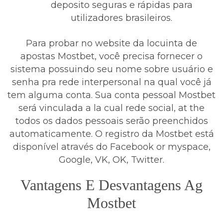
deposito seguras e rápidas para
utilizadores brasileiros.
Para probar no website da locuinta de
apostas Mostbet, você precisa fornecer o
sistema possuindo seu nome sobre usuário e
senha pra rede interpersonal na qual você já
tem alguma conta. Sua conta pessoal Mostbet
será vinculada a la cual rede social, at the
todos os dados pessoais serão preenchidos
automaticamente. O registro da Mostbet está
disponível através do Facebook or myspace,
Google, VK, OK, Twitter.
Vantagens E Desvantagens Ag
Mostbet