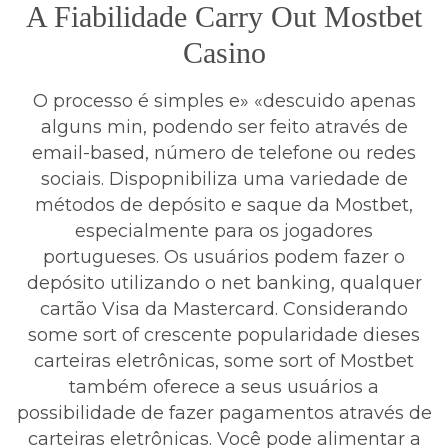
A Fiabilidade Carry Out Mostbet
Casino
O processo é simples e» «descuido apenas
alguns min, podendo ser feito através de
email-based, número de telefone ou redes
sociais. Dispopnibiliza uma variedade de
métodos de depósito e saque da Mostbet,
especialmente para os jogadores
portugueses. Os usuários podem fazer o
depósito utilizando o net banking, qualquer
cartão Visa da Mastercard. Considerando
some sort of crescente popularidade dieses
carteiras eletrônicas, some sort of Mostbet
também oferece a seus usuários a
possibilidade de fazer pagamentos através de
carteiras eletrônicas. Você pode alimentar a