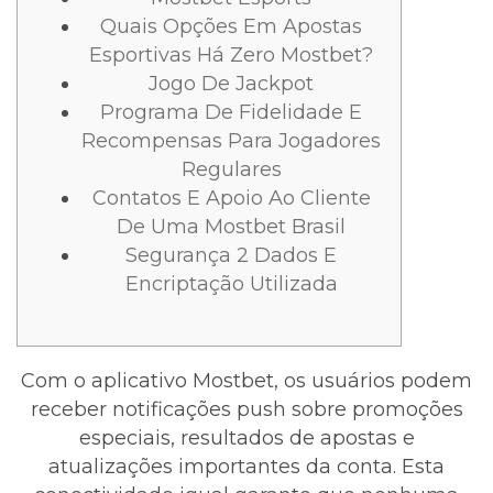
Quais Opções Em Apostas
Esportivas Há Zero Mostbet?
Jogo De Jackpot
Programa De Fidelidade E
Recompensas Para Jogadores
Regulares
Contatos E Apoio Ao Cliente
De Uma Mostbet Brasil
Segurança 2 Dados E
Encriptação Utilizada
Com o aplicativo Mostbet, os usuários podem
receber notificações push sobre promoções
especiais, resultados de apostas e
atualizações importantes da conta. Esta