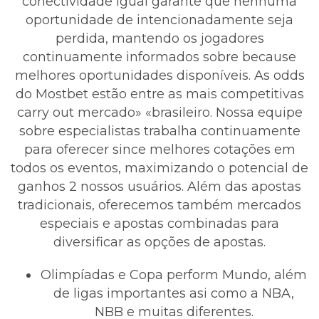
conectividade igual garante que nenhuma
oportunidade de intencionadamente seja
perdida, mantendo os jogadores
continuamente informados sobre because
melhores oportunidades disponíveis. As odds
do Mostbet estão entre as mais competitivas
carry out mercado» «brasileiro. Nossa equipe
sobre especialistas trabalha continuamente
para oferecer since melhores cotações em
todos os eventos, maximizando o potencial de
ganhos 2 nossos usuários. Além das apostas
tradicionais, oferecemos também mercados
especiais e apostas combinadas para
diversificar as opções de apostas.
Olimpíadas e Copa perform Mundo, além
de ligas importantes asi como a NBA,
NBB e muitas diferentes.